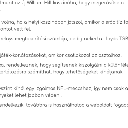
lment az új William Hill kaszinóba, hogy megerősítse a
.
 volna, ha a helyi kaszinóban játszol, amikor a srác tíz f
ontot vett fel.
Barclays megtakarítási számlája, pedig neked a Lloyds TSB
áték-korlátozásokat, amikor csatlakozol az asztalhoz.
al rendelkeznek, hogy segítsenek kiszolgálni a különfé
-korlátozásra számíthat, hogy lehetőségeket kínáljanak
lyszínt kínál egy izgalmas NFL-meccshez, így nem csak a
nyeket lehet jobban védeni.
rendelkezik, továbbra is használhatod a weboldalt fogad