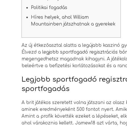
Politikai fogadás
Híres helyek, ahol William
Mountainben játszhatnak a gyerekek
Az új étkezőasztal alatta a legújabb kaszinó gy
Élvezd a
legjobb sportfogadó regisztrációs bó
megengedhetsz magadnak kihagyni.
A játéko
beleértve a befizetési korlátozásokat és a ran
Legjobb sportfogadó regisztr
sportfogadás
A brit játékos szeretett volna játszani az olasz 
aminek eredményeként 500 fontot nyert. Amik
Amint a profik követték ezeket a lépéseket, elk
ahol várakoznia kellett. Jamew18 azt várta, h