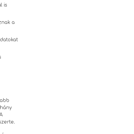
 is
aznak a
adatokat
s
jabb
éhány
 A
szerte.