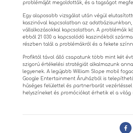
problémáját megoldották, és a tagságot megfele
Egy alaposabb vizsgálat után végül elutasított
kaszinóval kapcsolatban az adatbázisunkban,
vállalkozásokkal kapcsolatban. A problémák k
ebből 21 030 a kapcsolódó kaszinókból származ
részben talál a problémákról és a fekete színn
Profiktól távol álló csapatunk több mint két év
szigorú értékelési stratégiát alkalmazunk a
legyenek. A legújabb William Slope mobil fogad
Google Entertainment Áruházból is telepíthető
hűséges felülettel és partnerbarát vezérlésse
helyszíneket és promóciókat érhetik el a világ 