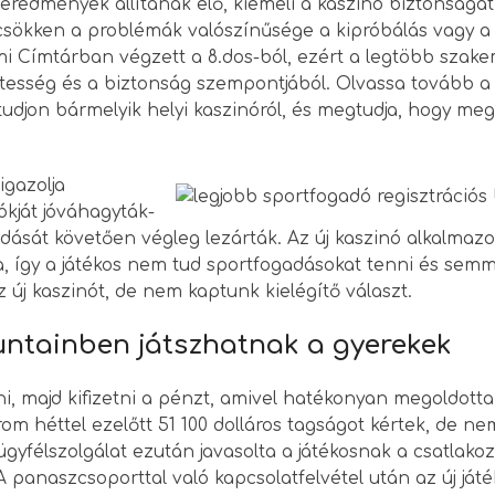
 eredmények állítanak elő, kiemeli a kaszinó biztonságát
csökken a problémák valószínűsége a kipróbálás vagy a 
mi Címtárban végzett a 8.dos-ból, ezért a legtöbb szak
tesség és a biztonság szempontjából. Olvassa tovább a 
djon bármelyik helyi kaszinóról, és megtudja, hogy meg
igazolja
ókját jóváhagyták-
ását követően végleg lezárták. Az új kaszinó alkalmazo
, így a játékos nem tud sportfogadásokat tenni és semm
z új kaszinót, de nem kaptunk kielégítő választ.
untainben játszhatnak a gyerekek
ni, majd kifizetni a pénzt, amivel hatékonyan megoldotta
rom héttel ezelőtt 51 100 dolláros tagságot kértek, de n
gyfélszolgálat ezután javasolta a játékosnak a csatlakoz
A panaszcsoporttal való kapcsolatfelvétel után az új ját