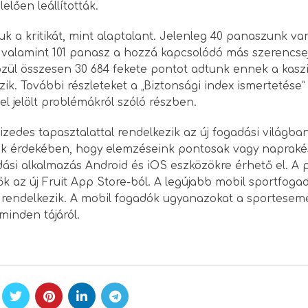
lően leállították.
uk a kritikát, mint alaptalant. Jelenleg 40 panaszunk van
 valamint 101 panasz a hozzá kapcsolódó más szerencse
özül összesen 30 684 fekete pontot adtunk ennek a kasz
ik. További részleteket a „Biztonsági index ismertetése”
el jelölt problémákról szóló részben.
tizedes tapasztalattal rendelkezik az új fogadási világban
nnak érdekében, hogy elemzéseink pontosak vagy naprak
ási alkalmazás Android és iOS eszközökre érhető el. A p
k az új Fruit App Store-ból. A legújabb mobil sportfoga
l rendelkezik. A mobil fogadók ugyanazokat a sportesem
minden tájáról.