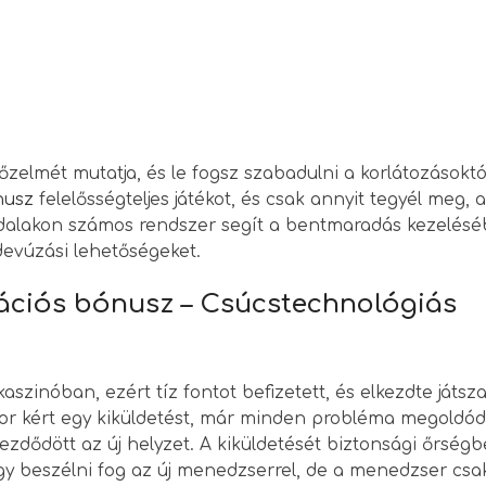
őzelmét mutatja, és le fogsz szabadulni a korlátozásoktó
nusz
felelősségteljes játékot, és csak annyit tegyél meg,
ldalakon számos rendszer segít a bentmaradás kezelésé
devúzási lehetőségeket.
ációs bónusz – Csúcstechnológiás
kaszinóban, ezért tíz fontot befizetett, és elkezdte játsza
or kért egy kiküldetést, már minden probléma megoldód
ezdődött az új helyzet. A kiküldetését biztonsági őrségbe
ogy beszélni fog az új menedzserrel, de a menedzser csa