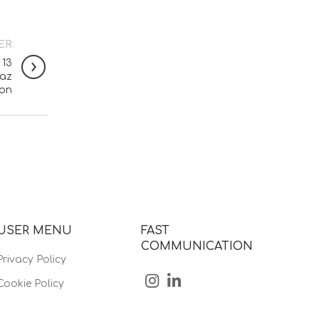
ER
 13
 az
lon
USER MENU
FAST
COMMUNICATION
Privacy Policy
Cookie Policy