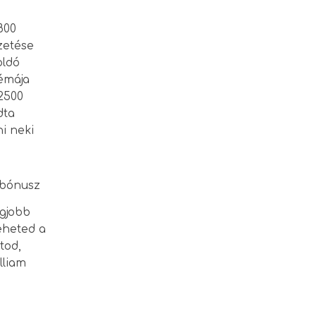
800
zetése
oldó
lémája
 2500
dta
i neki
egjobb
eheted a
tod,
lliam