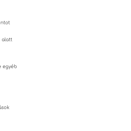
ontot
 alatt
le egyéb
ások