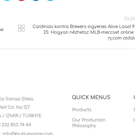
OLD
Cardinals kontra Brewers ingyenes Alive Load 9
ne
25: Hogyan nézhetsz MLB-meccset online
s
nj.com olda
QUICK MENUS
öy Sanayi Sitesi,
kif Cd. No:127
Products
 / IZMIR / TÜRKIYE
Our Production
0 232 853 74 44
Philosophy
: info@mutlumarine.com