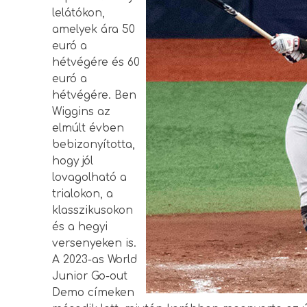
lelátókon,
amelyek ára 50
euró a
hétvégére és 60
euró a
hétvégére. Ben
Wiggins az
elmúlt évben
bebizonyította,
hogy jól
lovagolható a
trialokon, a
klasszikusokon
és a hegyi
versenyeken is.
A 2023-as World
Junior Go-out
Demo címeken