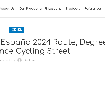
About Us
Our Production Philosophy
Products
References
GENEL
 España 2024 Route, Degre
nce Cycling Street
Posted by
Serkan