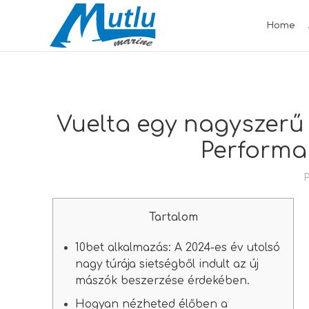
Home
Vuelta egy nagyszerű
Performa
Tartalom
10bet alkalmazás: A 2024-es év utolsó
nagy túrája sietségből indult az új
mászók beszerzése érdekében.
Hogyan nézheted élőben a