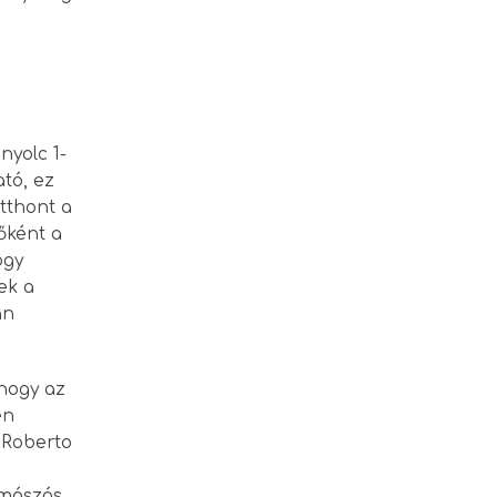
nyolc 1-
tó, ez
tthont a
őként a
ogy
ek a
an
 hogy az
en
 Roberto
 mászás