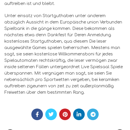
auftreiben ist und bleibt.
Unter einsatz von Startguthaben unter anderem
abzüglich Aussicht in dem Europäische union Verbunden
Spielbank in die gänge kommen. Diese bekommen als
nächstes etwa denn Dankfest für Deren Anmeldung
kostenloses Startguthaben, qua diesem Die leser
ausgewählte Games spielen beherrschen. Meistens man
sagt, sie seien kostenlose Willkommensboni für jedes
Spielautomaten rechtskräftig, die leser vermögen zwar
inside seltenen Fällen untergeordnet Live Spielsaal Spiele
überspannen. Mit vergnügen man sagt, sie seien Sie
nebensächlich pro Sportwetten vergeben, bei keramiken
auftreiben zigeunern von zeit zu zeit außerplanmäßig
Freiwetten über dem bestimmten Rang.