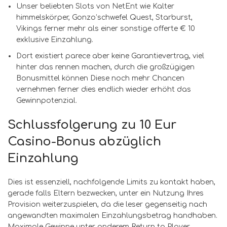
Unser beliebten Slots von NetEnt wie Kalter
himmelskörper, Gonzo’schwefel Quest, Starburst,
Vikings ferner mehr als einer sonstige offerte € 10
exklusive Einzahlung.
Dort existiert parece aber keine Garantievertrag, viel
hinter das rennen machen, durch die großzügigen
Bonusmittel können Diese noch mehr Chancen
vernehmen ferner dies endlich wieder erhöht das
Gewinnpotenzial.
Schlussfolgerung zu 10 Eur
Casino-Bonus abzüglich
Einzahlung
Dies ist essenziell, nachfolgende Limits zu kontakt haben,
gerade falls Eltern bezwecken, unter ein Nutzung Ihres
Provision weiterzuspielen, da die leser gegenseitig nach
angewandten maximalen Einzahlungsbetrag handhaben.
Maximale Gewinne unter anderem Return to Player