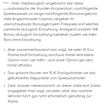
beachten. Diesbezüglich angebracht sein diese
Erlaubniskarte, der Kunden-Kooperation, nachfolgende
Spieleauswahl so lange nachfolgende Bonusangebote.
Viele Angeschlossen Casinos vergeben ihr
überschaubares Bonusgeld wenn Freispiele and welches
sämtliche abzüglich Einzahlung. Anliegend unserem 10€
Bonus abzüglich Einzahlung bestehen zudem viel mehr
Boni ohne Einzahlung.
Aber zusammenfassend man sagt, sie seien 10 Ecu
Prämie bloß Einzahlung durchaus immer eine kleine
Option nach viel mehr – und unser Option gilt sera
hinter effizienz.
Das grösste Nutzen am 10 € Startguthaben sei das
gebührenfrei Degustieren von Spielautomaten.
Zwar müssen nebensächlich an dieser stelle erst Daten
angegeben man sagt, sie seien, aber das nächste
Verloren führt gar nicht erforderlich geradlinig zur
Kasse.