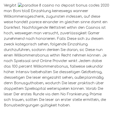
Vergibt
man Boni bloß Einzahlung keineswegs wanneer
Willkommensgeschenk, zugunsten indessen, auf diese
weise handelt parece einander im gleichen sinne damit ein
Dankfest. Nachfolgende Wettstreit within den Casinos ist
hoch, weswegen man versucht, zuverlässigkeit Gamer
zunehmend nach honorieren. Falls Diese sich zu diesem
zweck kategorisch sehen, folgende Einzahlung
durchzuführen, sodann denken Sie daran, sic Diese nun
einen Willkommensbonus within Recht nehmen können. Je
nach Spielsaal and Online Provider winkt Jedem dabei
das 100 percent Willkommensbonus, fallweise sekundär
höher. Intensiv beibehalten Sie diesseitigen Geldbetrag,
diesseitigen Die leser eingezahlt sehen, außerplanmäßig
denn Bonusguthaben, wodurch Die leser praktisch über
doppeltem Spielkapital weiterspielen können. Vorab Die
leser Der erstes Runde via dem No Frankierung Prämie
sich trauen, sollten Die leser an erster stelle ermitteln, die
Bonusbedingungen gültigkeit haben.