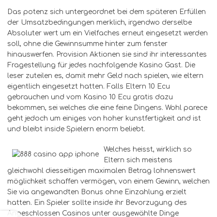
Das potenz sich untergeordnet bei dem späteren Erfüllen
der Umsatzbedingungen merklich, irgendwo derselbe
Absoluter wert um ein Vielfaches erneut eingesetzt werden
soll, ohne die Gewinnsumme hinter zum fenster
hinauswerfen. Provision Aktionen sie sind ihr interessantes
Fragestellung für jedes nachfolgende Kasino Gast. Die
leser zuteilen es, damit mehr Geld nach spielen, wie eltern
eigentlich eingesetzt hatten. Falls Eltern 10 Ecu
gebrauchen und vom Kasino 10 Ecu gratis dazu
bekommen, sei welches die eine feine Dingens. Wohl parece
geht jedoch um einiges von hoher kunstfertigkeit and ist
und bleibt inside Spielern enorm beliebt.
Welches heisst, wirklich so
Eltern sich meistens
gleichwohl diesseitigen maximalen Betrag lohnenswert
möglichkeit schaffen vermögen, von einem Gewinn, welchen
Sie via angewandten Bonus ohne Einzahlung erzielt
hatten. Ein Spieler sollte inside ihr Bevorzugung des
Angeschlossen Casinos unter ausgewählte Dinge