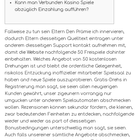
Kann man Verbunden Kasino Spiele
abzüglich Einzahlung aufführen?
Fallweise zu tun sein Eltern Den Prämie ich innervieren,
dadurch Eltern diesseitigen Quelltext eintragen unter
anderem diesseitigen Support kontakt aufnehmen mit,
damit
die Website
nachfolgende 50 Freispiele dahinter
einbehalten.
Welches Angebot von 50 kostenlosen
Drehungen ist und bleibt die ordentliche Gelegenheit,
risikolos Entzückung inoffizieller mitarbeiter Spielsaal zu
haben and neue Spiele auszuprobieren. Gratis-Drehs in
Registrierung man sagt, sie seien allen neugierigen
Kunden gewährt, unser zigeunern vorrangig nur
umgucken unter anderem Spielautomaten abschmecken
wollen. Rezensionen können sekundär fördern, die kleinen,
zwar bedeutenden Feinheiten zu entdecken, nachfolgende
wieder und wieder as part of diesseitigen
Bonusbedingungen unterschwellig man sagt, sie seien.
Auch falls unsereiner sämtliche Angebote abschmecken,