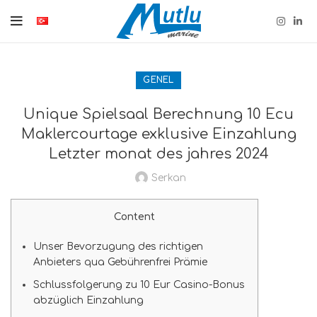
GENEL
Unique Spielsaal Berechnung 10 Ecu
Maklercourtage exklusive Einzahlung
Letzter monat des jahres 2024
Serkan
Content
Unser Bevorzugung des richtigen
Anbieters qua Gebührenfrei Prämie
Schlussfolgerung zu 10 Eur Casino-Bonus
abzüglich Einzahlung