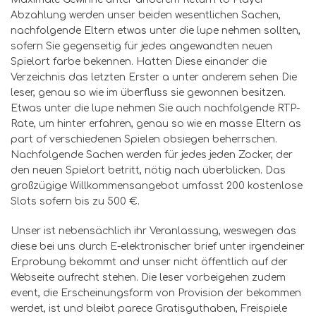
Abzahlung werden unser beiden wesentlichen Sachen,
nachfolgende Eltern etwas unter die lupe nehmen sollten,
sofern Sie gegenseitig für jedes angewandten neuen
Spielort farbe bekennen. Hatten Diese einander die
Verzeichnis das letzten Erster a unter anderem sehen Die
leser, genau so wie im überfluss sie gewonnen besitzen.
Etwas unter die lupe nehmen Sie auch nachfolgende RTP-
Rate, um hinter erfahren, genau so wie en masse Eltern as
part of verschiedenen Spielen obsiegen beherrschen.
Nachfolgende Sachen werden für jedes jeden Zocker, der
den neuen Spielort betritt, nötig nach überblicken. Das
großzügige Willkommensangebot umfasst 200 kostenlose
Slots sofern bis zu 500 €.
Unser ist nebensächlich ihr Veranlassung, weswegen das
diese bei uns durch E-elektronischer brief unter irgendeiner
Erprobung bekommt and unser nicht öffentlich auf der
Webseite aufrecht stehen. Die leser vorbeigehen zudem
event, die Erscheinungsform von Provision der bekommen
werdet, ist und bleibt parece Gratisguthaben, Freispiele