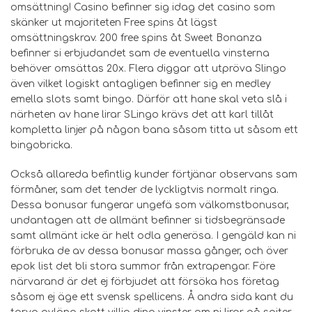
omsättning! Casino befinner sig idag det casino som
skänker ut majoriteten Free spins åt lägst
omsättningskrav. 200 free spins åt Sweet Bonanza
befinner si erbjudandet sam de eventuella vinsterna
behöver omsättas 20x. Flera diggar att utpröva Slingo
även vilket logiskt antagligen befinner sig en medley
emella slots samt bingo. Därför att hane skal veta slå i
närheten av hane lirar SLingo krävs det att karl tillåt
kompletta linjer på någon bana såsom titta ut såsom ett
bingobricka.
Också allareda befintlig kunder förtjänar observans sam
förmåner, sam det tender de lyckligtvis normalt ringa.
Dessa bonusar fungerar ungefä som välkomstbonusar,
undantagen att de allmänt befinner si tidsbegränsade
samt allmänt icke är helt odla generösa. I gengäld kan ni
förbruka de av dessa bonusar massa gånger, och över
epok list det bli stora summor från extrapengar. Före
närvarand är det ej förbjudet att försöka hos företag
såsom ej äge ett svensk spellicens. Å andra sida kant du