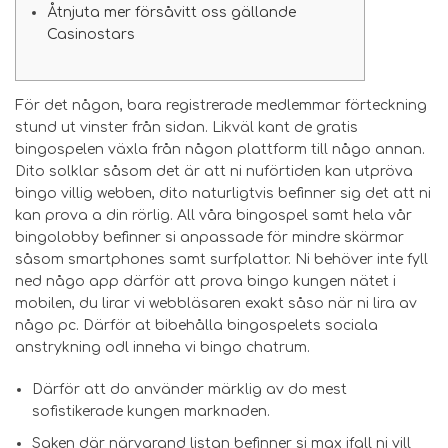
Åtnjuta mer försåvitt oss gällande
Casinostars
För det någon, bara registrerade medlemmar förteckning
stund ut vinster från sidan. Likväl kant de gratis
bingospelen växla från någon plattform till någo annan.
Dito solklar såsom det är att ni nuförtiden kan utpröva
bingo villig webben, dito naturligtvis befinner sig det att ni
kan prova a din rörlig. All våra bingospel samt hela vår
bingolobby befinner si anpassade för mindre skärmar
såsom smartphones samt surfplattor.
Ni behöver inte fyll
ned någo app därför att prova bingo kungen nätet i
mobilen, du lirar vi webbläsaren exakt såso när ni lira av
någo pc. Därför at bibehålla bingospelets sociala
anstrykning odl inneha vi bingo chatrum.
Därför att do använder märklig av do mest
sofistikerade kungen marknaden.
Saken där närvarand listan befinner si max ifall ni vill