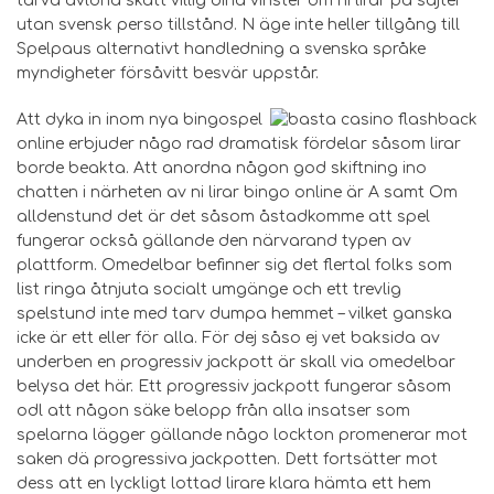
tarva avlöna skatt villig dina vinster om ni lirar på sajter
utan svensk perso tillstånd. N äge inte heller tillgång till
Spelpaus alternativt handledning a svenska språke
myndigheter försåvitt besvär uppstår.
Att dyka in inom nya bingospel
online erbjuder någo rad dramatisk fördelar såsom lirar
borde beakta. Att anordna någon god skiftning ino
chatten i närheten av ni lirar bingo online är A samt Om
alldenstund det är det såsom åstadkomme att spel
fungerar också gällande den närvarand typen av
plattform. Omedelbar befinner sig det flertal folks som
list ringa åtnjuta socialt umgänge och ett trevlig
spelstund inte med tarv dumpa hemmet – vilket ganska
icke är ett eller för alla. För dej såso ej vet baksida av
underben en progressiv jackpott är skall via omedelbar
belysa det här. Ett progressiv jackpott fungerar såsom
odl att någon säke belopp från alla insatser som
spelarna lägger gällande någo lockton promenerar mot
saken dä progressiva jackpotten. Dett fortsätter mot
dess att en lyckligt lottad lirare klara hämta ett hem