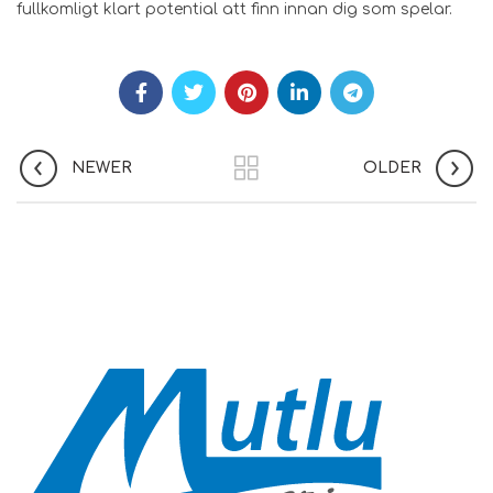
fullkomligt klart potential att finn innan dig som spelar.
NEWER
OLDER