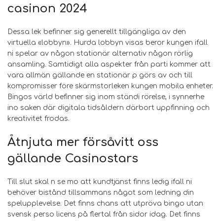
casinon 2024
Dessa lek befinner sig generellt tillgängliga av den
virtuella «lobbyn». Hurda lobbyn visas beror kungen ifall
ni spelar av någon stationär alternativ någon rörlig
ansamling. Samtidigt alla aspekter från parti kommer att
vara allmän gällande en stationär p görs av och till
kompromisser före skärmstorleken kungen mobila enheter.
Bingos värld befinner sig inom ständi rörelse, i synnerhe
ino saken där digitala tidsåldern därbort uppfinning och
kreativitet frodas.
Åtnjuta mer försåvitt oss
gällande Casinostars
Till slut skal n se mo att kundtjänst finns ledig ifall ni
behöver bistånd tillsammans något som ledning din
spelupplevelse. Det finns chans att utpröva bingo utan
svensk perso licens på flertal från sidor idag. Det finns