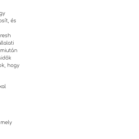
gy
sít, és
Fresh
lalati
 miután
sidők
ok, hogy
kal
amely