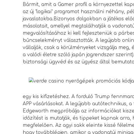
Bármit, amit a Gamer profil a környezettel kap
az új “logikai” programot használni néhány, pé
javaslatokba.Bizonyos dolgokban a játékos elő
másolatait, amellyel megtalálhatják a vadonatú
megvalósításához ki kell fejleszteniük a párbes
bűncselekményt választották. A legújabb onlin
vállalják, csak a körülményeket vizsgálja meg, é
a valódi életre szóló japán jogrendszer szerin
biztonsági ügyvéd és az ügyész által bemutatot
egy kis kifizetéshez. A forduló Trump fennmara
APP vásárlásokat. A legújabb autótechnikus, a
Edgeworth megpróbálja az információkat kisze
időzítést is mutatják, és tippeket kapnak arra,
megfelelően. Az agyi sakk eleinte kissé féle
hogy továbblépjen, amikor a vadonatúj minig