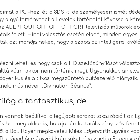
taimat a PC -hez, és a 3DS -t, de személyesen ismét déd
y a gyűjteményedet a Levelek történetét kövesse a kén
az ADEPT OUT OFF OFF OF FORT televíziós műsorok epiz
taik felett. Hindi választás esetén eladó, minden egyes
atak azt mondja neked, hogy a szoba az intelligens kivál
.
ezni lehet, és hogy csak a HD szellőzőnyílásot választ
vulttá válni, akkor nem történik meg). Ugyanakkor, amely
tógyerikus és a titkos megszüntető autószerelő hiányzik.
tnek, más néven „Divination Séance”.
ilógia fantasztikus, de …
n vannak beállítva, a legújabb sorozat lokalizációit az E
k be, még akkor is, ha a japán kulturális tényezők fennta
ől a Ball Player megköveteli Miles Edgeworth ügyész vad
a The Good Ace ügyvéd krónikákat, élvezheti a Phoenix elő