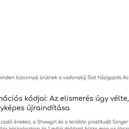
minden bizonnyal örülnek a vadonatúj Slot házigazda A
ciós kódjai: Az elismerés úgy vélte,
nyképes újraindítása
 csaló énekes, a Showgirl és a korábbi prostituált Ginger