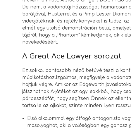
McKenna miatt. A srác a Gingert DOS millió dol
De nem, a vadonatúj házasságot hamarosan a 
barátjával, Hustlerrel és a Pimp Lester Diamo
videojátéknak, és rejtély könyveket is tudsz, az
elmét egy utolsó demonstráción belül, amelyet a 
tájáról, hogy a „Phantom” kémkedjenek, akik e
növekedéséért.
A Great Ace Lawyer sorozat
Ez sokkal pontosabb néző betűvé teszi a konf
műalkotáshoz.Izgalmas, megfigyelje a vadonatú
hajtjuk végre. Amikor az Edgeworth javaslatoka
játszhatnak A-játékot az agyi sakkból, hogy csa
párbeszédfát, hogy segítsen Önnek az ellen
tartsa le az ajkakat, szinte minden ilyen rosszul
Első alkalommal egy átfogó antagonista vagy
mosolyoghat, aki a valóságban egy gonosz gy