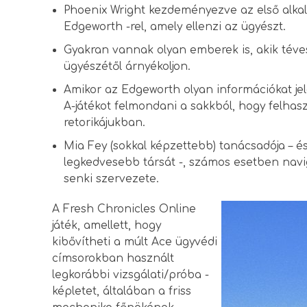
Phoenix Wright kezdeményezve az első alkal
Edgeworth -rel, amely ellenzi az ügyészt.
Gyakran vannak olyan emberek is, akik téve
ügyészétől árnyékoljon.
Amikor az Edgeworth olyan információkat jel
A-játékot felmondani a sakkból, hogy felhasz
retorikájukban.
Mia Fey (sokkal képzettebb) tanácsadója – és
legkedvesebb társát -, számos esetben navi
senki szervezete.
A Fresh Chronicles Online
játék, amellett, hogy
kibővítheti a múlt Ace ügyvédi
címsorokban használt
legkorábbi vizsgálati/próba -
képletet, általában a friss