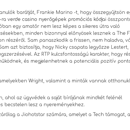
anulók barátját, Frankie Marino -t, hogy összegyűjtsön e
 -ra
verde casino nyerőgépek promóciós kódjai
összponto
alóban egy amatőr nem lesz képes a sikeres útra való
csésekben, minden bizonnyal előnyösek lesznek a The 
n részéről. Sam panaszkodik a frissen, nem haladva, vál
am azt biztosítja, hogy Nicky csapata legyőzze Lestert,
egszerzésével. Az RTP kulcsfontosságú karakter, hogy ré
űködnek, és megjelenhetnek a potenciális pozitív pont
 amelyekben Wright, valamint a minták vannak otthonuk
, ahol az ügyvédek a saját bírójának mindkét felénél
 és becstelen lesz a nyereményekhez.
zárólag a Jiohotstar számára, amelyet a Tech támogat, 