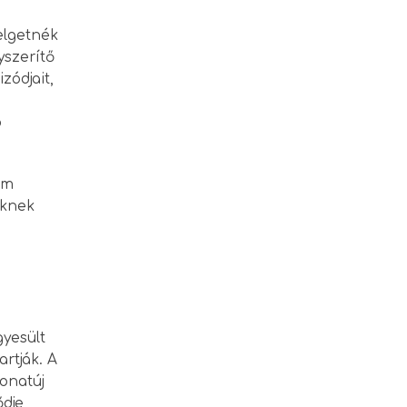
elgetnék
yszerítő
ódjait,
ó
om
eknek
gyesült
rtják. A
onatúj
dje,