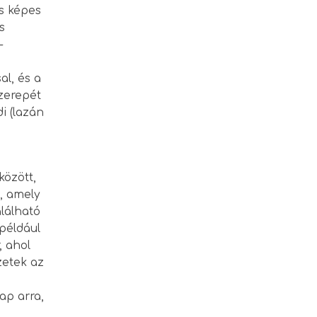
os képes
s
-
al, és a
szerepét
di (lazán
között,
k, amely
lálható
 például
, ahol
zetek az
ap arra,