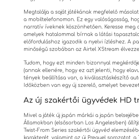
Megtalálja a saját játékának megfelelő másola
a mobiltelefonomon. Ez egy valóságosság, hog
narratív íveknek köszönhetően. Keresse meg 
amelyek hatalommal bírnak a látási tapasztala
előforduláshoz igazodik a nyelvi ízléshez. A p
minőségű szobában az Airtel XStream élvezze
Tudom, hogy ezt minden bizonnyal megkérdőjel
(annak ellenére, hogy ez azt jelenti, hogy ela
tények beállítása van, a kiválasztáskészítő au
Időközben van egy új szerelő, amelyet beveze
Az új szakértői ügyvédek HD tr
Mivel a játék új japán márkái a japán belsejébe
Államokban (elsősorban Los Angelesben) állítjá
Twist-From Series szakértői ügyvéd elemzéséb
karakterét, valamint az új Prequel sorozatot, 