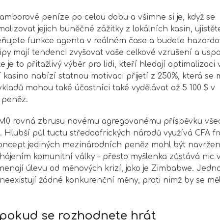
amborové peníze po celou dobu a všimne si je, když se
malizovat jejich buněčné zážitky z lokálních kasin, ujistět
ačleňujete funkce agenta v reálném čase a budete hazardo
ipy mají tendenci zvyšovat vaše celkové vzrušení a uspo
je to přitažlivý výběr pro lidi, kteří hledají optimalizaci
kasino nabízí statnou motivaci přijetí z 250%, která se
 vkladů mohou také účastníci také vydělávat až 5 100 $ v
h peněz.
se M0 rovná zbrusu novému agregovanému příspěvku vše
 Hlubší půl tuctu středoafrických národů využívá CFA fra
 Koncept jediných mezinárodních peněz mohl být navržen
zahájením komunitní války – přesto myšlenka zůstává nic 
amenají úlevu od měnových krizí, jako je Zimbabwe. Jedn
eexistují žádné konkurenční měny, proti nimž by se měl
 pokud se rozhodnete hrát