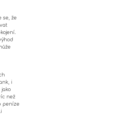
e se, že
vat
kojení.
 výhod
 může
ch
nk, i
 jako
víc než
o peníze
i