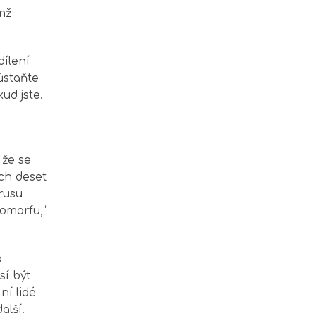
mž
dílení
ůstaňte
ud jste.
 že se
ích deset
rusu
omorfu,“
á
sí být
ní lidé
alší.