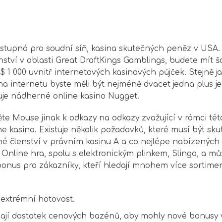
dostupná pro soudní síň, kasina skutečných peněz v USA.
enství v oblasti Great DraftKings Gamblings, budete mít š
0 $ 1 000 uvnitř internetových kasinových půjček.
Stejně j
na internetu byste měli být nejméně dvacet jedna plus j
uje nádherné online kasino Nugget.
ěte Mouse jinak k odkazy na odkazy zvažující v rámci tét
e kasina. Existuje několik požadavků, které musí být sk
iné členství v právním kasinu A a co nejlépe nabízených
nline hra, spolu s elektronickým plinkem, Slingo, a mů
bonus pro zákazníky, kteří hledají mnohem více sortime
extrémní hotovost.
mají dostatek cenových bazénů, aby mohly nové bonusy 