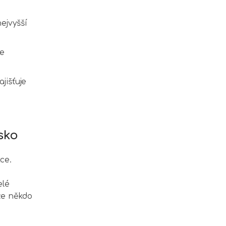
ejvyšší
se
jišťuje
sko
ce.
elé
že někdo
á