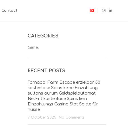
Contact
CATEGORIES
Genel
RECENT POSTS
Tornado: Farm Escape erzielbar 50
kostenlose Spins keine Einzahlung
sultans aurum Geldspielautomat
NetEnt kostenlose Spins kein
Einzahlungs Casino Slot Spiele für
nüsse
9 October 2025
No Comments