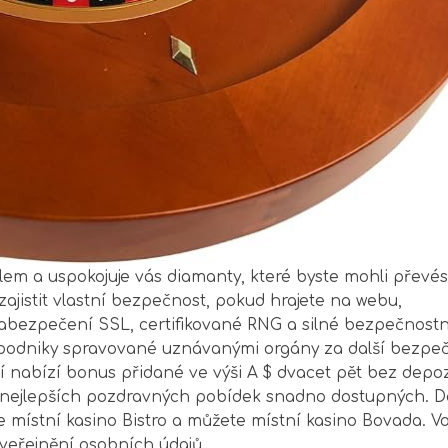
lem a uspokojuje vás diamanty, které byste mohli převés
 zajistit vlastní bezpečnost, pokud hrajete na webu,
zabezpečení SSL, certifikované RNG a silné bezpečnostn
 podniky spravované uznávanými orgány za další bezpe
 nabízí bonus přidané ve výši A $ dvacet pět bez depoz
 z nejlepších pozdravných pobídek snadno dostupných. D
 místní kasino Bistro a můžete místní kasino Bovada. Vo
veřejnění osobních údajů.