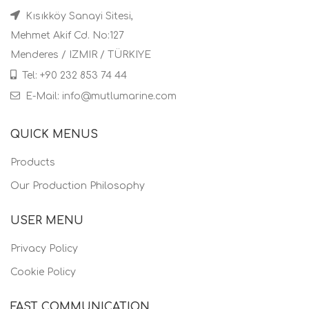
Kısıkköy Sanayi Sitesi,
Mehmet Akif Cd. No:127
Menderes / IZMIR / TÜRKIYE
Tel: +90 232 853 74 44
E-Mail: info@mutlumarine.com
QUICK MENUS
Products
Our Production Philosophy
USER MENU
Privacy Policy
Cookie Policy
FAST COMMUNICATION