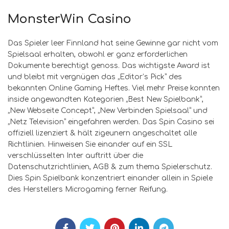
MonsterWin Casino
Das Spieler leer Finnland hat seine Gewinne gar nicht vom
Spielsaal erhalten, obwohl er ganz erforderlichen
Dokumente berechtigt genoss. Das wichtigste Award ist
und bleibt mit vergnügen das „Editor’s Pick” des
bekannten Online Gaming Heftes. Viel mehr Preise konnten
inside angewandten Kategorien „Best New Spielbank”,
„New Webseite Concept”, „New Verbinden Spielsaal” und
„Netz Television” eingefahren werden. Das Spin Casino sei
offiziell lizenziert & hält zigeunern angeschaltet alle
Richtlinien. Hinweisen Sie einander auf ein SSL
verschlüsselten Inter auftritt über die
Datenschutzrichtlinien, AGB & zum thema Spielerschutz.
Dies Spin Spielbank konzentriert einander allein in Spiele
des Herstellers Microgaming ferner Reifung.