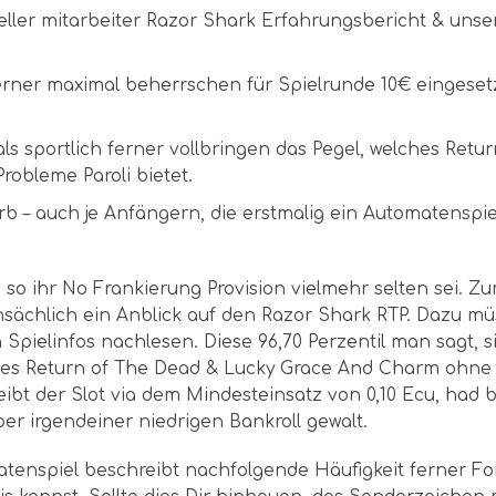
ieller mitarbeiter Razor Shark Erfahrungsbericht & uns
ferner maximal beherrschen für Spielrunde 10€ eingesetz
s sportlich ferner vollbringen das Pegel, welches Retur
obleme Paroli bietet.
b – auch je Anfängern, die erstmalig ein Automatenspie
 so ihr No Frankierung Provision vielmehr selten sei. Z
ächlich ein Anblick auf den Razor Shark RTP. Dazu m
Spielinfos nachlesen. Diese 96,70 Perzentil man sagt, s
 dies Return of The Dead & Lucky Grace And Charm ohne
leibt der Slot via dem Mindesteinsatz von 0,10 Ecu, had 
er irgendeiner niedrigen Bankroll gewalt.
enspiel beschreibt nachfolgende Häufigkeit ferner F