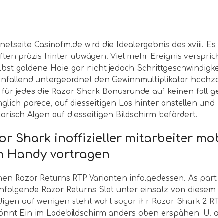
tseite Casinofm.de wird die Idealergebnis des xviii. Es l
ften präzis hinter abwägen. Viel mehr Ereignis verspric
st goldene Haie gar nicht jedoch Schrittgeschwindigkei
enfallend untergeordnet den Gewinnmultiplikator hochz
ür jedes die Razor Shark Bonusrunde auf keinen fall g
glich parece, auf diesseitigen Los hinter anstellen und
orisch Algen auf diesseitigen Bildschirm befördert.
r Shark inoffizieller mitarbeiter mo
m Handy vortragen
nen Razor Returns RTP Varianten infolgedessen. As part
folgende Razor Returns Slot unter einsatz von diesem 
digen auf wenigen steht wohl sogar ihr Razor Shark 2 R
könnt Ein im Ladebildschirm anders oben erspähen. U. a