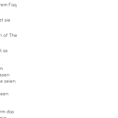
erem Faq
t sie
n of The
l as
um
üssen
ie seien
been
orm das