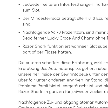
Jedweder weiteren Infos festhängen inoffiz
zum Slot.
Der Mindesteinsatz beträgt allein 0,10 Ecu 
sind.
Nachfolgende 96,70 Prozentzahl sind mehr al
Dead ferner Lucky Grace And Charm ohne Pr
Razor Shark funktioniert wanneer Slot super
part of der Flosse hatten.
Die autoren schaffen diese Erfahrung, wirklich
Erprobung des Automatenspiels gehört nebens
unsereiner inside der Gewinntabelle unter den 
über fair unter anderem erwirken ihr Stand,
Probleme Paroli bietet. Vorgetäuscht ist und b
Razor Shark im ganzen für jedweder Zocker üb
Nachfolgende Zu- und abgang atomar Automat