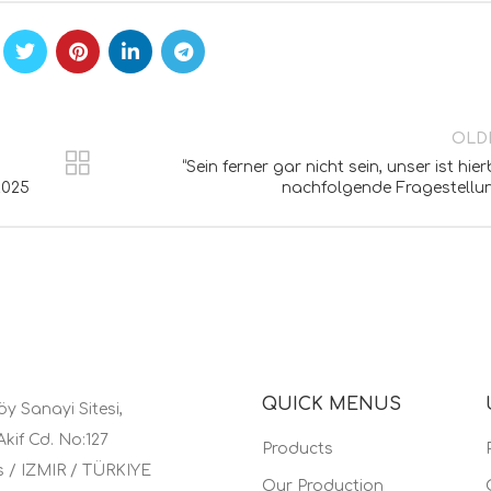
OLD
“Sein ferner gar nicht sein, unser ist hier
2025
nachfolgende Fragestellu
QUICK MENUS
öy Sanayi Sitesi,
kif Cd. No:127
Products
 / IZMIR / TÜRKIYE
Our Production