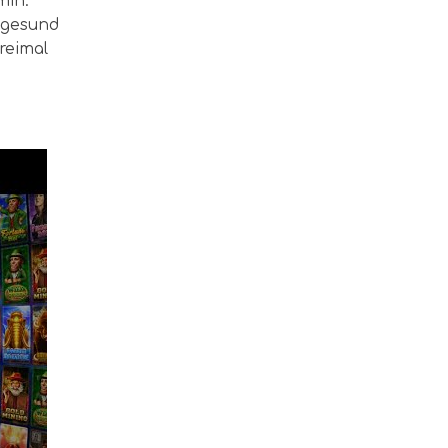
min.
r gesund
reimal