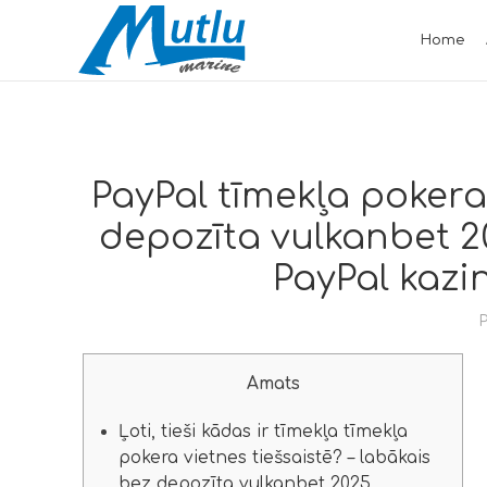
Home
PayPal tīmekļa pokera
depozīta vulkanbet 2
PayPal kazi
Amats
Ļoti, tieši kādas ir tīmekļa tīmekļa
pokera vietnes tiešsaistē? – labākais
bez depozīta vulkanbet 2025