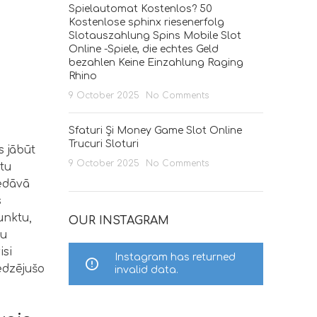
Spielautomat Kostenlos? 50
Kostenlose sphinx riesenerfolg
Slotauszahlung Spins Mobile Slot
Online -Spiele, die echtes Geld
bezahlen Keine Einzahlung Raging
Rhino
9 October 2025
No Comments
Sfaturi Și Money Game Slot Online
Trucuri Sloturi
s jābūt
9 October 2025
No Comments
tu
iedāvā
s
unktu,
OUR INSTAGRAM
bu
isi
Instagram has returned
edzējušo
invalid data.