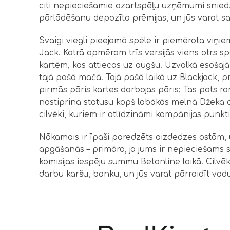
citi nepieciešamie azartspēļu uzņēmumi snie
pārlādēšanu depozīta prēmijas, un jūs varat sa
Svaigi viegli pieejamā spēle ir piemērota viņiem
Jack. Katrā apmēram trīs versijās viens otrs sp
kartēm, kas attiecas uz augšu. Uzvalkā esošajā l
tajā pašā mačā. Tajā pašā laikā uz Blackjack, 
pirmās pāris kartes darbojas pāris; Tas pats r
nostiprina statusu kopš labākās melnā Džeka azar
cilvēki, kuriem ir atlīdzināmi kompānijas punkt
Nākamais ir īpaši paredzēts aizdedzes ostām, u
apgāšanās – primāro, ja jums ir nepieciešams 
komisijas iespēju summu Betonline laikā. Cilvēki
darbu karšu, banku, un jūs varat pārraidīt vadu