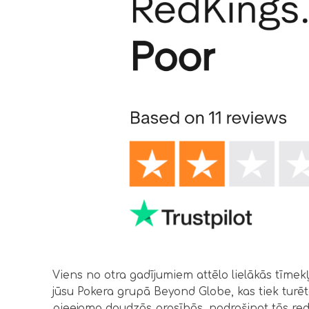
Viens no otra gadījumiem attēlo lielākās tīmekļ
jūsu Pokera grupā Beyond Globe, kas tiek turēta 
pieejama daudzās prasībās, nodrošinot tās r