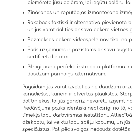
piemērota jūsu dolāram, lai iegūtu dolāru, lai 
Zināšanas un reputācijas izmantošana izmēģi
Rakeback faktiski ir alternatīva pievienotā b
un jūs varat dalīties ar sava pokera vietnes 
Bezmaksas pokera videospēle nav tikai no pa
Šāds uzņēmums ir pazīstams ar savu augstākā
sertificētu lietotni.
Pilnīgi jaunā perfekti izstrādāta platforma i
daudzām pārmaiņu alternatīvām.
Pagaidām jūs varat izvēlēties no daudzām ār
kanādiešus, kuriem ir atvērtas plaukstas. Starp
dalībniekus, lai jūs gandrīz nevarētu izņemt n
Piedāvājumi paliks identiski neatkarīgi no tā, 
tīmekļa lapu darbvirsmas iestatīšanu.Attiecīb
džekpotu, lai veiktu labu spēļu kopumu, un jūs 
speciālistus. Pat pēc svaigas nedaudz datētās