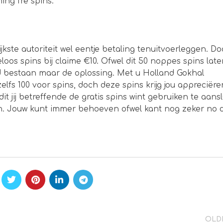
ing fre spins.
ijkste autoriteit wel eentje betaling tenuitvoerleggen. D
loos spins bij claime €10. Ofwel dit 50 noppes spins late
 bestaan maar de oplossing. Met u Holland Gokhal
zelfs 100 voor spins, doch deze spins krijg jou appreciëre
t jij betreffende de gratis spins wint gebruiken te aans
. Jouw kunt immer behoeven ofwel kant nog zeker no 
OLD