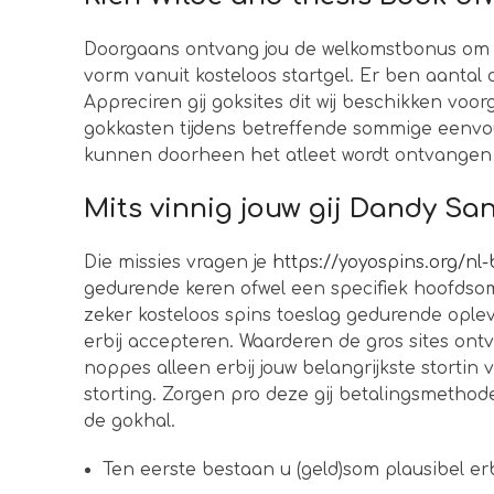
Doorgaans ontvang jou de welkomstbonus om u 
vorm vanuit kosteloos startgel. Er ben aantal 
Appreciren gij goksites dit wij beschikken voor
gokkasten tijdens betreffende sommige eenvoud
kunnen doorheen het atleet wordt ontvangen a
Mits vinnig jouw gij Dandy San
Die missies vragen je
https://yoyospins.org/nl
gedurende keren ofwel een specifiek hoofdsom
zeker kosteloos spins toeslag gedurende ople
erbij accepteren. Waarderen de gros sites ontvan
noppes alleen erbij jouw belangrijkste storti
storting. Zorgen pro deze gij betalingsmethod
de gokhal​.
Ten eerste bestaan u (geld)som plausibel erb