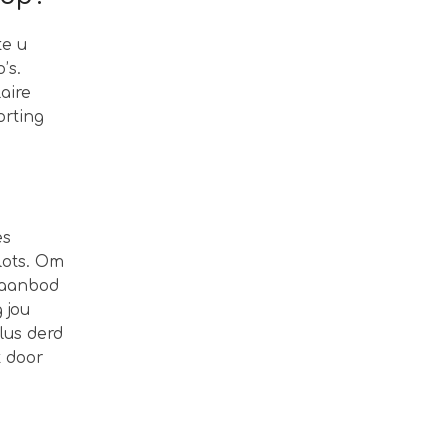
te u
’s.
aire
orting
es
lots. Om
 aanbod
 jou
lus derd
t door