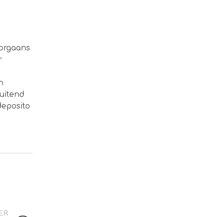
oorgaans
r
n
luitend
deposito
ER