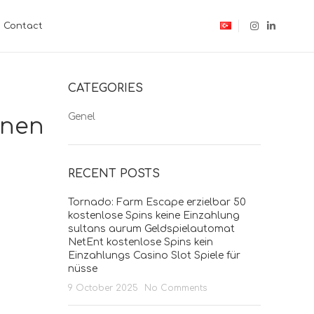
Contact
CATEGORIES
Genel
enen
RECENT POSTS
Tornado: Farm Escape erzielbar 50
kostenlose Spins keine Einzahlung
sultans aurum Geldspielautomat
NetEnt kostenlose Spins kein
Einzahlungs Casino Slot Spiele für
nüsse
9 October 2025
No Comments