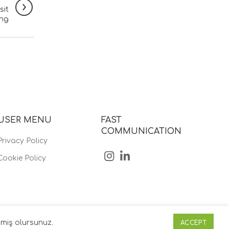
sit
ing
USER MENU
FAST
COMMUNICATION
Privacy Policy
Cookie Policy
etmiş olursunuz.
ACCEPT