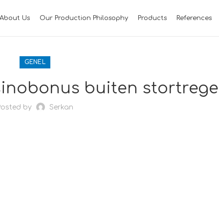
About Us
Our Production Philosophy
Products
References
GENEL
inobonus buiten stortreg
Posted by
Serkan