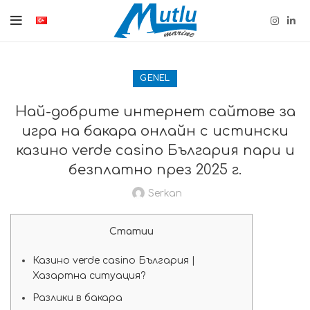
GENEL
Най-добрите интернет сайтове за
игра на бакара онлайн с истински
казино verde casino България пари и
безплатно през 2025 г.
Serkan
Статии
Казино verde casino България |
Хазартна ситуация?
Разлики в бакара