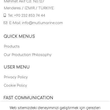
Mehmet Akif Cd. No:127
Menderes / IZMIR / TÜRKIYE
Tel: +90 232 853 74 44
E-Mail: info@mutlumarine.com
QUICK MENUS
Products
Our Production Philosophy
USER MENU
Privacy Policy
Cookie Policy
FAST COMMUNICATION
Web sitemizdeki deneyiminizi geliştirmek için çerezleri