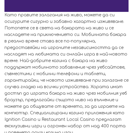
Като правите залагания на живо, можете да си
осигурите сигурно и забавно хазартно изживяване.
Потопете се в света на бакарата на живо и се
насладете на приключението си. Мобилната бакара
в реално време става все по-популярна,
предоставяйки на играчите независимостта да се
насладят на любимата си онлайн игра в най-новото
време. Най-добрите казина с бакара на живо
поддържат мобилното забавление чрез уебсайтове,
съвместими с мобилни телефони и таблети,
гарантирайки, че новото изживяване при залагане се
случва гладко на всички устройства. Хората имат
достъп до играта бакара на живо чрез мобилния уеб
браузър, предлагайки същото ниво на вълнение и
можете да общувате от времето, за да играете на
компютър. Специализирани казино приложения като
Ignition Casino и Restaurant Local Casino предлагат
ексклузивни игри и огромен набор от над 400 порта
и повечето други казино игри.