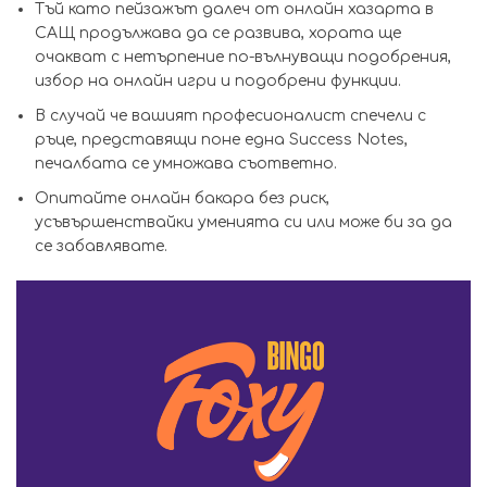
Тъй като пейзажът далеч от онлайн хазарта в
САЩ продължава да се развива, хората ще
очакват с нетърпение по-вълнуващи подобрения,
избор на онлайн игри и подобрени функции.
В случай че вашият професионалист спечели с
ръце, представящи поне една Success Notes,
печалбата се умножава съответно.
Опитайте онлайн бакара без риск,
усъвършенствайки уменията си или може би за да
се забавлявате.