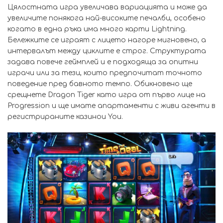
Цялостната игра увеличава вариацията и може да
увеличите понякога най-високите печалби, особено
когато в една ръка има много карти Lightning.
Бележките се играят с лицето нагоре мигновено, а
интервалът между циклите е строг. Структурата
задава повече геймплей и е подходяща за опитни
играчи или за тези, които предпочитат точното
поведение пред бавното темпо. Обикновено ще
срещнете Dragon Tiger като игра от първо лице на
Progression и ще имате апартаменти с живи агенти в
регистрираните казинои You.