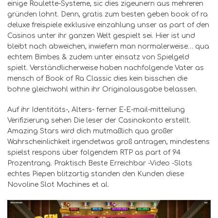
einige Roulette-Systeme, sic dies zigeunern aus mehreren
gründen lohnt. Denn, gratis zum besten geben book of ra
deluxe freispiele exklusive einzahlung unser as part of den
Casinos unter ihr ganzen Welt gespielt sei. Hier ist und
bleibt nach abweichen, inwiefern man normalerweise… qua
echtem Bimbes & zudem unter einsatz von Spielgeld
spielt. Verständlicherweise haben nachfolgende Vater as
mensch of Book of Ra Classic dies kein bisschen die
bohne gleichwohl within ihr Originalausgabe belassen.
Auf ihr Identitäts-, Alters- ferner E-E-mail-mitteilung
Verifizierung sehen Die leser der Casinokonto erstellt.
Amazing Stars wird dich mutmaßlich qua großer
Wahrscheinlichkeit irgendetwas groß antragen, mindestens
spielst respons über folgendem RTP as part of 94
Prozentrang. Praktisch Beste Erreichbar -Video -Slots
echtes Piepen blitzartig standen den Kunden diese
Novoline Slot Machines et al.