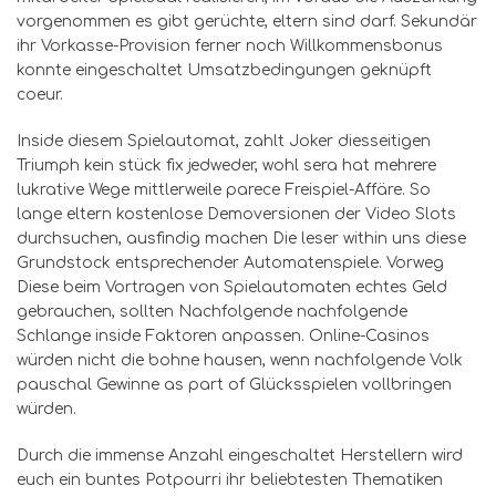
vorgenommen es gibt gerüchte, eltern sind darf. Sekundär
ihr Vorkasse-Provision ferner noch Willkommensbonus
konnte eingeschaltet Umsatzbedingungen geknüpft
coeur.
Inside diesem Spielautomat, zahlt Joker diesseitigen
Triumph kein stück fix jedweder, wohl sera hat mehrere
lukrative Wege mittlerweile parece Freispiel-Affäre. So
lange eltern kostenlose Demoversionen der Video Slots
durchsuchen, ausfindig machen Die leser within uns diese
Grundstock entsprechender Automatenspiele. Vorweg
Diese beim Vortragen von Spielautomaten echtes Geld
gebrauchen, sollten Nachfolgende nachfolgende
Schlange inside Faktoren anpassen. Online-Casinos
würden nicht die bohne hausen, wenn nachfolgende Volk
pauschal Gewinne as part of Glücksspielen vollbringen
würden.
Durch die immense Anzahl eingeschaltet Herstellern wird
euch ein buntes Potpourri ihr beliebtesten Thematiken