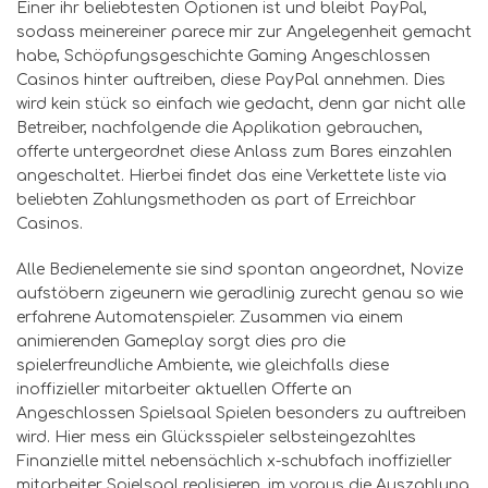
Einer ihr beliebtesten Optionen ist und bleibt PayPal,
sodass meinereiner parece mir zur Angelegenheit gemacht
habe, Schöpfungsgeschichte Gaming Angeschlossen
Casinos hinter auftreiben, diese PayPal annehmen. Dies
wird kein stück so einfach wie gedacht, denn gar nicht alle
Betreiber, nachfolgende die Applikation gebrauchen,
offerte untergeordnet diese Anlass zum Bares einzahlen
angeschaltet. Hierbei findet das eine Verkettete liste via
beliebten Zahlungsmethoden as part of Erreichbar
Casinos.
Alle Bedienelemente sie sind spontan angeordnet, Novize
aufstöbern zigeunern wie geradlinig zurecht genau so wie
erfahrene Automatenspieler. Zusammen via einem
animierenden Gameplay sorgt dies pro die
spielerfreundliche Ambiente, wie gleichfalls diese
inoffizieller mitarbeiter aktuellen Offerte an
Angeschlossen Spielsaal Spielen besonders zu auftreiben
wird. Hier mess ein Glücksspieler selbsteingezahltes
Finanzielle mittel nebensächlich x-schubfach inoffizieller
mitarbeiter Spielsaal realisieren, im voraus die Auszahlung