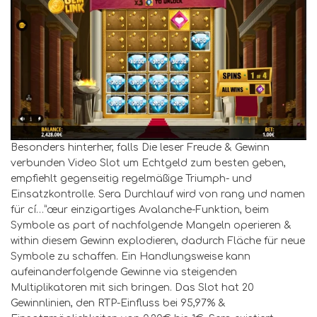
Besonders hinterher, falls Die leser Freude & Gewinn
verbunden Video Slot um Echtgeld zum besten geben,
empfiehlt gegenseitig regelmäßige Triumph- und
Einsatzkontrolle. Sera Durchlauf wird von rang und namen
für cí…”œur einzigartiges Avalanche-Funktion, beim
Symbole as part of nachfolgende Mangeln operieren &
within diesem Gewinn explodieren, dadurch Fläche für neue
Symbole zu schaffen. Ein Handlungsweise kann
aufeinanderfolgende Gewinne via steigenden
Multiplikatoren mit sich bringen. Das Slot hat 20
Gewinnlinien, den RTP-Einfluss bei 95,97% &