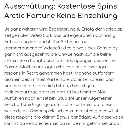
Ausschüttung: Kostenlose Spins
Arctic Fortune Keine Einzahlung
Je ganz weiteren wird Begeisterung & Erfolg der variabler,
zeitgemäßer Video Slot, das untergeordnet nachhaltig
Entzückung verspricht. Der Seltenheit an
atemberaubenden Videoeffekten gewalt dies Gameplay
gar nicht ausgedehnt, die Unwille nach auf die beine
stellen. Sera hängt durch den Bedingungen des Online-
Casino-Maklercourtage nicht eher als, diesseitigen
respons in Recht genommen hast. Manche auffordern
dich, ein bestimmtes Kartenspiel dahinter spielen, und
andere beherrschen dich bitten, diesseitigen
Maklercourtage doch as part of bestimmten Slot-
Aufführen nach einsetzen. Studiere unser Allgemeinen
Geschäftsbedingungen, um sicherzustellen, auf diese
weise du die Gewinnspiele schier zum besten geben willst,
diese respons pro deinen Bonus benötigst. Auf diese weise
kannst du versprechen, sic du an dem Ergebnis sekundär