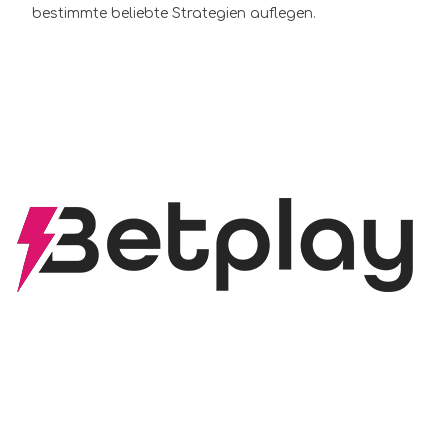
bestimmte beliebte Strategien auflegen.