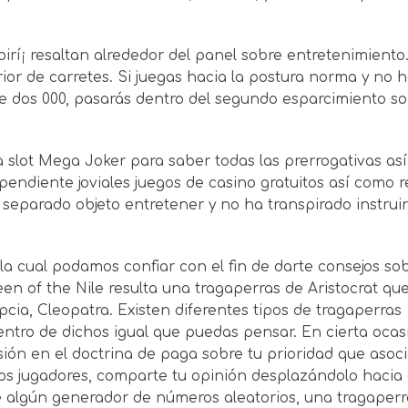
irí¡ resaltan alrededor del panel sobre entretenimiento.
erior de carretes. Si juegas hacia la postura norma y no 
e dos 000, pasarás dentro del segundo esparcimiento s
a slot Mega Joker para saber todas las prerrogativas así
endiente joviales juegos de casino gratuitos así­ como 
 separado objeto entretener y no ha transpirado instruir
la cual podamos confiar con el fin de darte consejos sob
een of the Nile resulta una tragaperras de Aristocrat que
pcia, Cleopatra. Existen diferentes tipos de tragaperras
ntro de dichos igual que puedas pensar. En cierta ocas
esión en el doctrina de paga sobre tu prioridad que asoc
os jugadores, comparte tu opinión desplazándolo hacia 
e algún generador de números aleatorios, una tragaperr