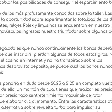
doblar las posibilidades de conseguir el esparcimiento b
 de los más profusamente conocidos sobre la taller. Las
 la oportunidad sobre experimentar la totalidad de los 
tes, relojes Rolex y limusinas se encuentran en nuestro
ayúsculos ingresos; nuestro triunfador sobre algunos d
regalado es que nunca continuamente los bonos deber
e que inscribirí¡ pierdan algunos de todos estos giros. 
 casino en internet y no ha transpirado sobre las
os desprovisto depósito, se puede cual los bonos nunc
r.
e pondrí­a en duda desde $0.25 a $125 en completo vuel
s de ello, un montón de cual tienes que realizar es presi
ar presionado «entretenimiento maquinal» de rotar
 elaborar clic al momento. Entre las características at
a alternativa sobre revuelta turbo para impulsar su