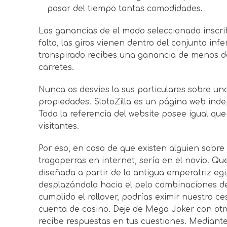
pasar del tiempo tantas comodidades.
Las ganancias de el modo seleccionado inscrib
falta, las giros vienen dentro del conjunto inf
transpirado recibes una ganancia de menos d
carretes.
Nunca os desvies la sus particulares sobre un
propiedades. SlotoZilla es un página web indep
Toda la referencia del website posee igual que
visitantes.
Por eso, en caso de que existen alguien sobre 
tragaperras en internet, serí­a en el novio. Qu
diseñada a partir de la antigua emperatriz egi
desplazándolo hacia el pelo combinaciones de
cumplido el rollover, podrías eximir nuestro c
cuenta de casino. Deje de Mega Joker con otr
recibe respuestas en tus cuestiones. Mediant