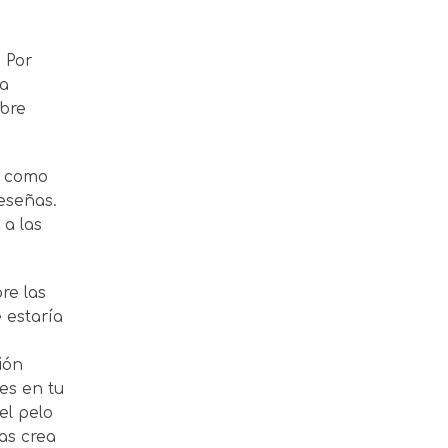
 Por
ha
obre
­ como
reseñas.
 a las
re las
 estaría
ión
ies en tu
el pelo
as crea