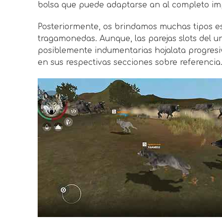
bolsa que puede adaptarse an al completo im
Posteriormente, os brindamos muchas tipos es
tragamonedas. Aunque, las parejas slots del u
posiblemente indumentarias hojalata progresiv
en sus respectivas secciones sobre referencia