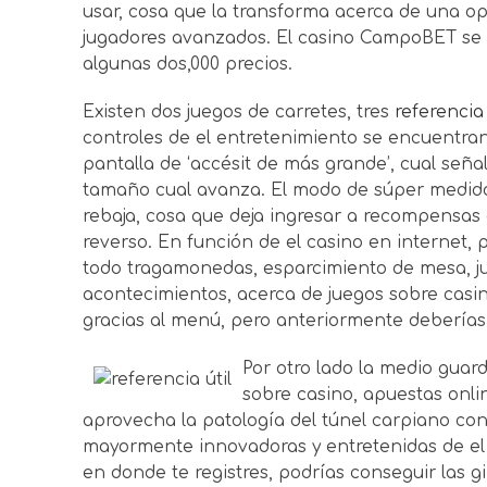
usar, cosa que la transforma acerca de una op
jugadores avanzados. El casino CampoBET se d
algunas dos,000 precios.
Existen dos juegos de carretes, tres
referencia 
controles de el entretenimiento se encuentra
pantalla de ‘accésit de más grande’, cual señ
tamaño cual avanza. El modo de súper medido
rebaja, cosa que deja ingresar a recompensas 
reverso. En función de el casino en internet,
todo tragamonedas, esparcimiento de mesa, ju
acontecimientos, acerca de juegos sobre casino
gracias al menú, pero anteriormente deberías
Por otro lado la medio guar
sobre casino, apuestas onli
aprovecha la patologí­a del túnel carpiano co
mayormente innovadoras y entretenidas de el 
en donde te registres, podrías conseguir las gir