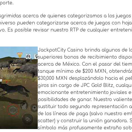
porte.
grimidas acerca de quienes categorizamos a los juegos
niverso pueden categorizarse acerca de juegos con hoja
o. Es posible revisar nuestro RTP de cualquier entreten
.
JackpotCity Casino brinda algunos de l
superiores bonos de recibimiento dispo
acerca de México. Con el pasar del tie
tanque mínimo de $200 MXN, obtendrás
$30,000 MXN desplazándolo hacia el pel
giros sin cargo de JPC Gold Blitz, cualqu
emocionante entretenimiento joviales 
posibilidades de ganar. Nuestro valiente
sustituir todo segundo representación 
de los líneas de paga (salvo nuestro e
scatter) y construir la unión ganadora. Se
símbolo más profusamente extraño sobr