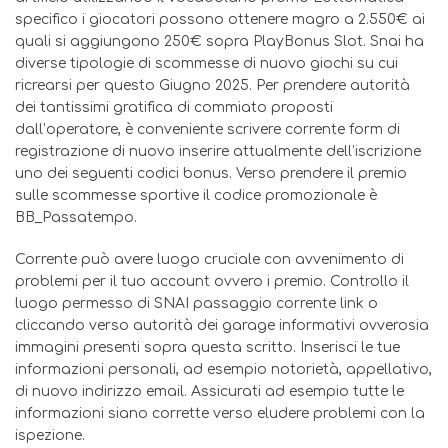
specifico i giocatori possono ottenere magro a 2.550€ ai
quali si aggiungono 250€ sopra PlayBonus Slot. Snai ha
diverse tipologie di scommesse di nuovo giochi su cui
ricrearsi per questo Giugno 2025. Per prendere autorità
dei tantissimi gratifica di commiato proposti
dall’operatore, è conveniente scrivere corrente form di
registrazione di nuovo inserire attualmente dell’iscrizione
uno dei seguenti codici bonus. Verso prendere il premio
sulle scommesse sportive il codice promozionale è
BB_Passatempo.
Corrente può avere luogo cruciale con avvenimento di
problemi per il tuo account ovvero i premio. Controllo il
luogo permesso di SNAI passaggio corrente link o
cliccando verso autorità dei garage informativi ovverosia
immagini presenti sopra questa scritto. Inserisci le tue
informazioni personali, ad esempio notorietà, appellativo,
di nuovo indirizzo email. Assicurati ad esempio tutte le
informazioni siano corrette verso eludere problemi con la
ispezione.