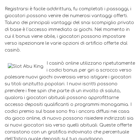
Registrarsi è facile addirittura, fu completati i passaggi, i
giocatori possono venire dei numerosi vantaggi offerti.
Taluno dei principali vantaggi del snai scompiglio privato
di base è l’accesso immediato ai giochi. Nel momento in
cui il bonus viene abile, i giocatori possono impostare
verso ispezionare le varie opzioni di artificio offerte dal
casinò.
I casinò online utilizzano ripetutamente
i codici bonus per giri a scrocco verso
palesare nuovi giochi ovverosia verso istigare i giocatori
su titoli anzitutto popolari. I nuovi iscritti possono
prendere i free spin che parte di un involto di saluto,
qualora i giocatori abituali possono approfittarne
accesso depositi qualificanti o programmi monogamia. I
codici premio sul base sono fra i ancora diffusi nei casa
da gioco online, di nuovo possono risiedere indirizzati sia
ai nuovi giocatori sia verso quelli abituali. Queste offerte
consistono con un gratifica indovinato che percentuale
dell’fatica quale depositi sul tuo guadagno.