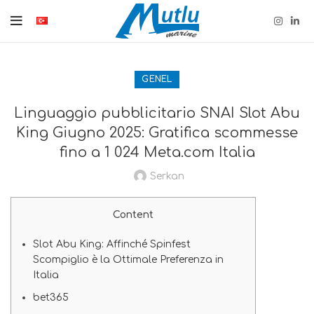
GENEL
Linguaggio pubblicitario SNAI Slot Abu
King Giugno 2025: Gratifica scommesse
fino a 1 024 Meta.com Italia
Serkan
Content
Slot Abu King: Affinché Spinfest
Scompiglio è la Ottimale Preferenza in
Italia
bet365