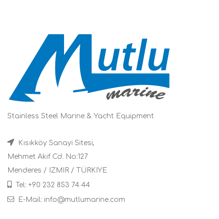
Stainless Steel Marine & Yacht Equipment
Kısıkköy Sanayi Sitesi,
Mehmet Akif Cd. No:127
Menderes / IZMIR / TÜRKIYE
Tel: +90 232 853 74 44
E-Mail: info@mutlumarine.com