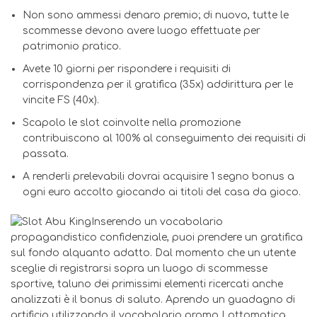
Non sono ammessi denaro premio; di nuovo, tutte le
scommesse devono avere luogo effettuate per
patrimonio pratico.
Avete 10 giorni per rispondere i requisiti di
corrispondenza per il gratifica (35x) addirittura per le
vincite FS (40x).
Scapolo le slot coinvolte nella promozione
contribuiscono al 100% al conseguimento dei requisiti di
passata.
A renderli prelevabili dovrai acquisire 1 segno bonus a
ogni euro accolto giocando ai titoli del casa da gioco.
Inserendo un vocabolario
propagandistico confidenziale, puoi prendere un gratifica
sul fondo alquanto adatto. Dal momento che un utente
sceglie di registrarsi sopra un luogo di scommesse
sportive, taluno dei primissimi elementi ricercati anche
analizzati è il bonus di saluto. Aprendo un guadagno di
artificio utilizzando il vocabolario promo Lottomatica