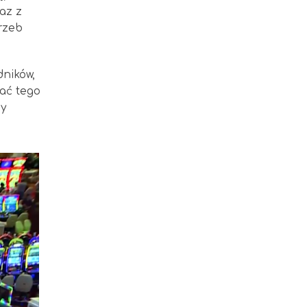
az z
trzeb
dników,
nać tego
zy