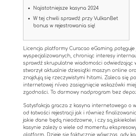
Najistotniejsze kasyna 2024
W tej chwili sprawdź przy VulkanBet
bonus w rejestrowania się!
Licencja platformy Curacao eGaming potęguje
wyspecjalizowanych, chroniąc interesy interna
sprawdź skrupulatne wiadomości odwiedzając 
stworzył aktualnie dziesiątki maszyn online 
znajdują się rzeczywistymi hitami.
Zaleca się p
internetowej níveo zasięgnięcie wskazówki mie
zgodności. To darmowy nadprogram bez depozy
Satysfakcja gracza z kasyna internetowego o 
od łatwości rejestracji jak i również finalizowa
jakie dane będą nieodzowne, i czy są jakiekol
kasynie zależy o wiele od momentu ekspresowy
platform. Dzieje się faktycznie wówczas, gdy 