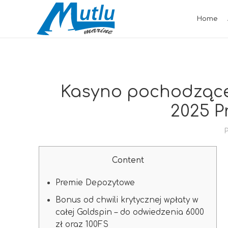
Home
Kasyno pochodzące 
2025 P
Content
Premie Depozytowe
Bonus od chwili krytycznej wpłaty w
całej Goldspin – do odwiedzenia 6000
zł oraz 100FS