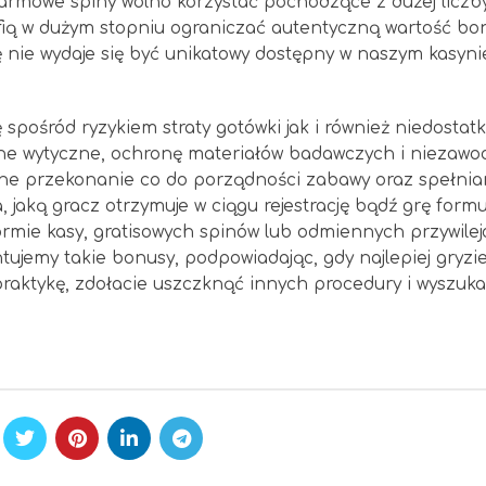
armowe spiny wolno korzystać pochodzące z dużej liczb
afią w dużym stopniu ograniczać autentyczną wartość bo
ję nie wydaje się być unikatowy dostępny w naszym kasyni
 spośród ryzykiem straty gotówki jak i również niedostat
ne wytyczne, ochronę materiałów badawczych i niezaw
ełne przekonanie co do porządności zabawy oraz spełnia
, jaką gracz otrzymuje w ciągu rejestrację bądź grę form
rmie kasy, gratisowych spinów lub odmiennych przywilej
ntujemy takie bonusy, podpowiadając, gdy najlepiej gryzi
 praktykę, zdołacie uszczknąć innych procedury i wyszuk