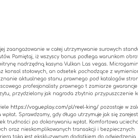
 jej zaangażowanie w całej utrzymywanie surowych stan
utów. Pamiętaj, iż wszyscy bonus podlega warunkom obro
witrynę nadrzędną kasyna Vulkan Las vegas. Microgami
oraz konsol stołowych, an odsetek pochodzące z wymieni
oznanie aktualnego stanu prawnego pod katalogów stro
jscowego profesjonalisty prawnego t zamiarze gwarancje
tu, przydzielony jak nagroda zbytnio przypuszczenie k
wiele
https://vogueplay.com/pl/reel-king/
pozostaje w zal
nia wpłat. Sprawdzamy, gdy długo utrzymuje jak się zarejes
wiek trudności po dokonywaniu wpłat. Komfortowa uciech
ch oraz nieskomplikowanych transakcji i bezpiecznych
kariera taka jest ekskluzywnym dodatkiem do odwiedzenia