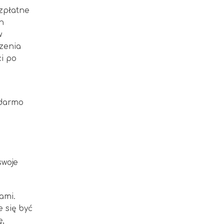
zpłatne
h
w
dzenia
ci po
swoje
ami.
 się być
ę,