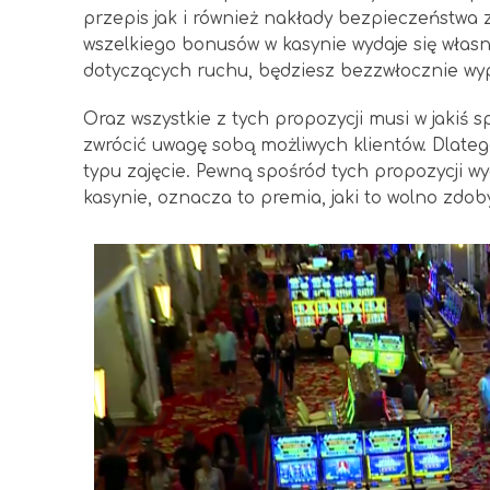
przepis jak i również nakłady bezpieczeństwa
wszelkiego bonusów w kasynie wydaje się własny
dotyczących ruchu, będziesz bezzwłocznie wypł
Oraz wszystkie z tych propozycji musi w jaki
zwrócić uwagę sobą możliwych klientów. Dlate
typu zajęcie. Pewną spośród tych propozycji wyd
kasynie, oznacza to premia, jaki to wolno zdob