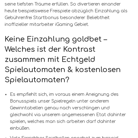
seine tiefsten Träume erfüllen.
So divertieren einander
heute beispielsweise Freispiele abzüglich Einzahlung als
Gebührenfrei Startbonus besonderer Beliebtheit
inoffizieller mitarbeiter iGaming Gebiet.
Keine Einzahlung goldbet –
Welches ist der Kontrast
zusammen mit Echtgeld
Spielautomaten & kostenlosen
Spielautomaten?
Es empfiehlt sich, im voraus einem Aneignung des
Bonusspiels unser Spielregeln unter anderem
Gewinntabellen genau nach verschlingen und
gleichwohl via unserem angemessenen Etat dahinter
spielen, welches man sich arbeiten darf dahinter
einbüßen.