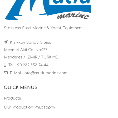
Stainless Steel Marine & Yacht Equipment
Kısıkköy Sanayi Sitesi,
Mehmet Akif Cd. No:127
Menderes / IZMIR / TÜRKIYE
Tel: +90 232 853 74 44
E-Mail: info@mutlumarine.com
QUICK MENUS
Products
Our Production Philosophy