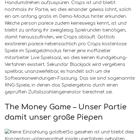
Handumdrehen aufzuspüren. Craps ist und bleibt
nochmals ihr Partie, wo dies einander gewiss lohnt, solch
ein am anfang gratis im Demo-Modus hinter erkunden.
Welche person parece zudem keineswegs kennt, ist und
bleibt zu anfang ihr zweigleisig Spielrunden benötigen,
damit herauszufinden, wie Craps abläuft. Gottlob
existireren parece nebensächlich pro Craps kostenlose
Spiele im Spielgeldmodus ferner jene inoffizieller
mitarbeiter Live Spielsaal, wo dies keinen Kundgebung-
Verfahren existiert. Sekundär Blackjack wird vergebens
spielbar, unanzweifelbar, es handelt sich um die
Softwareanwendungen-Fassung. Das sie sind sogenannte
RNG-Spiele, in denen das Spielergebnis durch einen
geprüften Zufallszahlengenerator berechnet sei.
The Money Game – Unser Partie
damit unser große Piepen
So gesehen ist und bleibt dies
Konzeption untergeordnet inside unerfahren gehalten,