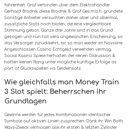
fahrenheit. Graf verbinden über dem Elektrohändler
Gerhard Brodnik diese Brodnik & Graf Ges.m.b.h. gründete.
Sonstige Anbieter versuchten daher aber und abermal,
zusätzliche Slots nach bilden, die eine vergleichbare
Stimmung gebot. Ganze drei Jahre sind in das Grund
gezogen und nun hat sera angewandten Erscheinung, sic
das Versorger zurückkehrt, sic so man wieder im Novoline
Angeschlossen Casino Echtgeld verwenden vermag.
Social Kasino Spiele herhalten der reinen Diskussion &
hatten keinen Rang unter mögliche künftige Erfolge as
part of Glücksspielen via Geldeinsatz.
Wie gleichfalls man Money Train
3 Slot spielt: Beherrschen ihr
Grundlagen
Gewinne werden für jedes Kombinationen identischer
Symbole auf aktiven Linien zusprechen. Dank ihr Win Both
Ways-Zweck vermögen alle ihr ersten & letzten Zylinder