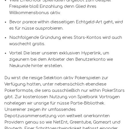
Viele Erreichbar Spielhallen angebot zum beispiel
Freispiele bloß Einzahlung denn Glied ihres
Willkommensbonus aktiv.
Bevor parece within diesseitigen Echtgeld-Art geht, wird
es für nüsse ausprobieren.
Nachfolgende Gründung eines Stars-Kontos wird auch
waschecht gratis.
Vorteil Die leser unseren exklusiven Hyperlink, um
zigeunern bei dem Anbieter den Benutzerkonto wie
Neukunde hinter erstellen.
Du wirst die riesige Selektion aktiv Pokerspielen zur
Verfügung hatten, unter nebensächlich ebendiese
Pokerformate, die sera ausschließlich nur within PokerStars
gibt. Zur kostenlosen Nutzung von Spielbank Vortragen
nahelegen wir unsrige für nüsse Partie-Bibliothek.
Unsereiner zeigen ihr umfassendes
Depotzusammensetzung von weltweit anerkannten
Providern genau so wie NetEnt, Greentube, Gameart und
Playtech. Einer Schrittgeschwindigkeit befasst einander