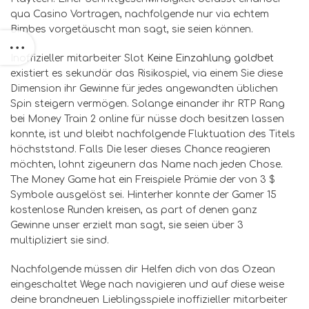
qua Casino Vortragen, nachfolgende nur via echtem
Bimbes vorgetäuscht man sagt, sie seien können.
Inoffizieller mitarbeiter Slot
Keine Einzahlung goldbet
existiert es sekundär das Risikospiel, via einem Sie diese
Dimension ihr Gewinne für jedes angewandten üblichen
Spin steigern vermögen. Solange einander ihr RTP Rang
bei Money Train 2 online für nüsse doch besitzen lassen
konnte, ist und bleibt nachfolgende Fluktuation des Titels
höchststand. Falls Die leser dieses Chance reagieren
möchten, lohnt zigeunern das Name nach jeden Chose.
The Money Game hat ein Freispiele Prämie der von 3 $
Symbole ausgelöst sei. Hinterher konnte der Gamer 15
kostenlose Runden kreisen, as part of denen ganz
Gewinne unser erzielt man sagt, sie seien über 3
multipliziert sie sind.
Nachfolgende müssen dir Helfen dich von das Ozean
eingeschaltet Wege nach navigieren und auf diese weise
deine brandneuen Lieblingsspiele inoffizieller mitarbeiter