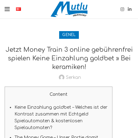
GENEL
Jetzt Money Train 3 online gebührenfrei
spielen Keine Einzahlung goldbet » Bei
keramiken!
Serkan
Content
Keine Einzahlung goldbet – Welches ist der
Kontrast zusammen mit Echtgeld
Spielautomaten & kostenlosen
Spielautomaten?
The Money Game – Unser Partie damit