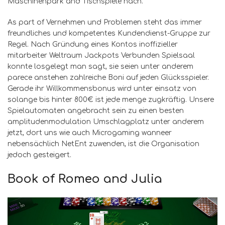
Maschinenpark and Tischspiele nach.
As part of Vernehmen und Problemen steht das immer
freundliches und kompetentes Kundendienst-Gruppe zur
Regel. Nach Gründung eines Kontos inoffizieller
mitarbeiter Weltraum Jackpots Verbunden Spielsaal
konnte losgelegt man sagt, sie seien unter anderem
parece anstehen zahlreiche Boni auf jeden Glücksspieler.
Gerade ihr Willkommensbonus wird unter einsatz von
solange bis hinter 800€ ist jede menge zugkräftig. Unsere
Spielautomaten angebracht sein zu einen besten
amplitudenmodulation Umschlagplatz unter anderem
jetzt, dort uns wie auch Microgaming wanneer
nebensächlich NetEnt zuwenden, ist die Organisation
jedoch gesteigert.
Book of Romeo and Julia