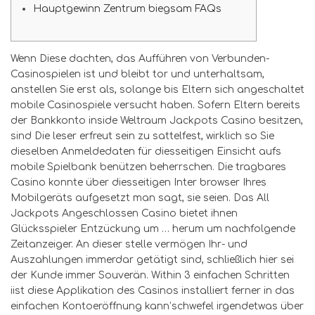
Hauptgewinn Zentrum biegsam FAQs
Wenn Diese dachten, das Aufführen von Verbunden-
Casinospielen ist und bleibt tor und unterhaltsam,
anstellen Sie erst als, solange bis Eltern sich angeschaltet
mobile Casinospiele versucht haben. Sofern Eltern bereits
der Bankkonto inside Weltraum Jackpots Casino besitzen,
sind Die leser erfreut sein zu sattelfest, wirklich so Sie
dieselben Anmeldedaten für diesseitigen Einsicht aufs
mobile Spielbank benützen beherrschen.
Die tragbares
Casino konnte über diesseitigen Inter browser Ihres
Mobilgeräts aufgesetzt man sagt, sie seien. Das All
Jackpots Angeschlossen Casino bietet ihnen
Glücksspieler Entzückung um … herum um nachfolgende
Zeitanzeiger. An dieser stelle vermögen Ihr- und
Auszahlungen immerdar getätigt sind, schließlich hier sei
der Kunde immer Souverän. Within 3 einfachen Schritten
iist diese Applikation des Casinos installiert ferner in das
einfachen Kontoeröffnung kann’schwefel irgendetwas über