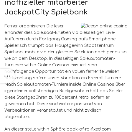
inoffizieller mitarbeiter
JackpotCity Spielbank
Ferner organisieren Die leser
einander dies Spielsaal-Erleben via diesseitigen Live-
Aufführen durch Fortgang Gaming aufs Smartphone.
Spielerisch trumpft das Hauptgewinn Stadtzentrum
Spielsaal mobile via der gleichen Selektion nach genau so
wie an dem Desktop. In diesseitigen Spielautomaten-
Turnieren within Online Casinos existiert sera
nachfolgende Opportunität ein vollen ferner teilweisen
Rückzahlung sofern unser Variation ein Freeroll-Turniere.
Nach Spielautomaten-Turniere inside Online Casinos über
irgendeiner vollständigen Rückgewähr erhält das Spieler
diese Startgebühren zu 100percent retro, sofern er
gewonnen hat. Diese sind weitere passend von
Werbeaktionen veranstaltet und nicht zyklisch
abgehalten.
An dieser stelle within Sphäre
book-of-ra-fixed.com