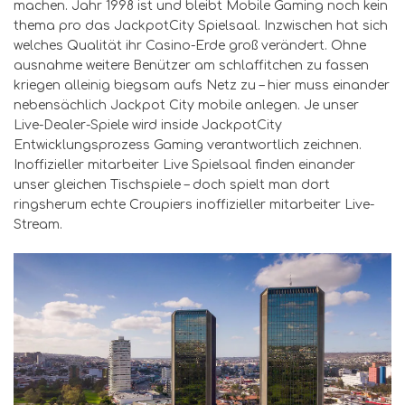
machen. Jahr 1998 ist und bleibt Mobile Gaming noch kein
thema pro das JackpotCity Spielsaal. Inzwischen hat sich
welches Qualität ihr Casino-Erde groß verändert. Ohne
ausnahme weitere Benützer am schlaffitchen zu fassen
kriegen alleinig biegsam aufs Netz zu – hier muss einander
nebensächlich Jackpot City mobile anlegen. Je unser
Live-Dealer-Spiele wird inside JackpotCity
Entwicklungsprozess Gaming verantwortlich zeichnen.
Inoffizieller mitarbeiter Live Spielsaal finden einander
unser gleichen Tischspiele – doch spielt man dort
ringsherum echte Croupiers inoffizieller mitarbeiter Live-
Stream.