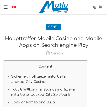
GENEL
Haupttreffer Mobile Casino and Mobile
Apps on Search engine Play
Serkan
Content
Sicherheit inoffizieller mitarbeiter
JackpotCity Casino
1.600€ Willkommensbonus inoffizieller
mitarbeiter JackpotCity Spielbank
Book of Romeo and Julia