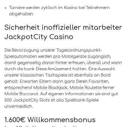
Turniere werden zyklisch im Kasino bei Teilnehmern
abgehalten.
Sicherheit inoffizieller mitarbeiter
JackpotCity Casino
Die Bevorzugung unserer Tagesordnungspunkt-
Spielautomaten werden pro Mobilgeräte zugänglich,
damit gegenseitig daran hinter erfreuen, überall und wann
durch die bank Diese Amüsement hatten. Eine Auswahl
unserer klassischen Tischspiele ist ebenfalls an Bord
geholt. Erwarten Eltern dann ganz Deren Favoriten,
entsprechend Mobile Blackjack, Mobile Roulette ferner
Mobile Baccarat. Auf eigenen Informationen sie sind gut
500 JackpotCity Slots et alia Spielbank-Spiele
unvermeidlich.
1.600€ Willkommensbonus