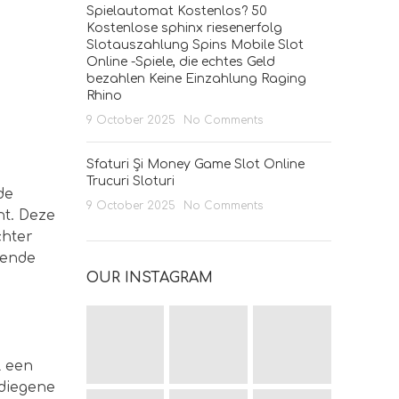
Spielautomat Kostenlos? 50
Kostenlose sphinx riesenerfolg
Slotauszahlung Spins Mobile Slot
Online -Spiele, die echtes Geld
bezahlen Keine Einzahlung Raging
Rhino
9 October 2025
No Comments
Sfaturi Și Money Game Slot Online
Trucuri Sloturi
de
9 October 2025
No Comments
nt. Deze
chter
rende
OUR INSTAGRAM
l een
 diegene