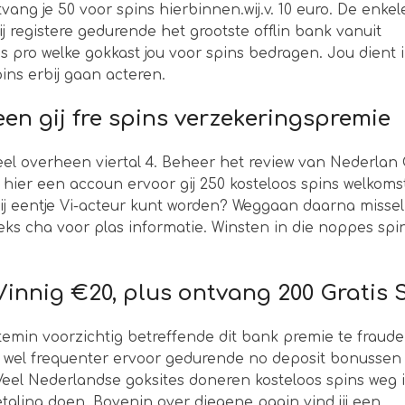
tvang je 50 voor spins hierbinnen.wij.v. 10 euro. De enkel
ij registere gedurende het grootste offlin bank vanuit
s pro welke gokkast jou voor spins bedragen. Jou dient
pins erbij gaan acteren.
en gij fre spins verzekeringspremie
erdeel overheen viertal 4. Beheer het review van Nederlan
 hier een accoun ervoor gij 250 kosteloos spins welkom
ij eentje Vi-acteur kunt worden? Weggaan daarna misselij
reeks cha voor plas informatie. Winsten in die noppes spi
nnig €20, plus ontvang 200 Gratis S
ttemin voorzichtig betreffende dit bank premie te fraude
t wel frequenter ervoor gedurende no deposit bonussen
eel Nederlandse goksites doneren kosteloos spins weg 
etaling doen. Bovenin over diegene pagin vind jij een