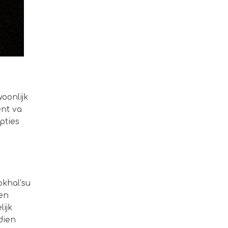
oonlijk
ent va
pties
okhal’su
een
ijk
dien