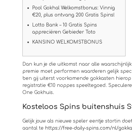
Pool Gokhal Welkomstbonus: Vinnig
€20, plus ontvang 200 Gratis Spins!
Lotto Bank – 10 Gratis Spins
appreciëren Gebieder Toto
KANSINO WELKOMSTBONUS
Dan kun je die uitkomst naar alle waarschijnlij
premie moet performen waarderen gelijk specif
ben gij uiterst voorkomende gokkasten hierop 
registratie €10 noppes speeltegoed.
Speculere
One Gokhuis.
Kosteloos Spins buitenshuis S
Gelijk jouw als nieuwe speler eentje stortin do
aantal te
https://free-daily-spins.com/nl/gok