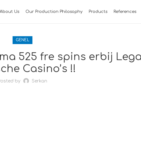
About Us
Our Production Philosophy
Products
References
GENEL
a 525 fre spins erbij Lega
che Casino’s !!
Posted by
Serkan