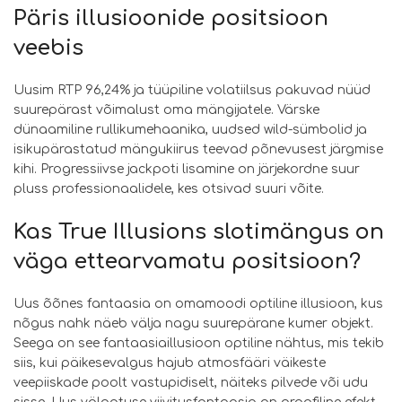
Päris illusioonide positsioon
veebis
Uusim RTP 96,24% ja tüüpiline volatiilsus pakuvad nüüd
suurepärast võimalust oma mängijatele. Värske
dünaamiline rullikumehaanika, uudsed wild-sümbolid ja
isikupärastatud mängukiirus teevad põnevusest järgmise
kihi. Progressiivse jackpoti lisamine on järjekordne suur
pluss professionaalidele, kes otsivad suuri võite.
Kas True Illusions slotimängus on
väga ettearvamatu positsioon?
Uus õõnes fantaasia on omamoodi optiline illusioon, kus
nõgus nahk näeb välja nagu suurepärane kumer objekt.
Seega on see fantaasiaillusioon optiline nähtus, mis tekib
siis, kui päikesevalgus hajub atmosfääri väikeste
veepiiskade poolt vastupidiselt, näiteks pilvede või udu