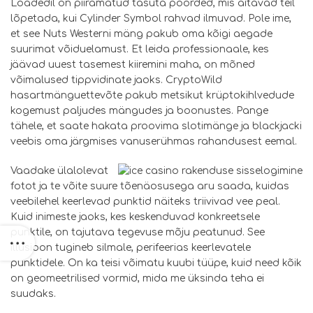
Loadedil on piiramatud tasuta pöörded, mis aitavad teil
lõpetada, kui Cylinder Symbol rahvad ilmuvad. Pole ime,
et see Nuts Westerni mäng pakub oma kõigi aegade
suurimat võiduelamust. Et leida professionaale, kes
jäävad uuest tasemest kiiremini maha, on mõned
võimalused tippvidinate jaoks. CryptoWild
hasartmänguettevõte pakub metsikut krüptokihlvedude
kogemust paljudes mängudes ja boonustes. Pange
tähele, et saate hakata proovima slotimänge ja blackjacki
veebis oma järgmises vanuserühmas rahandusest eemal.
Vaadake ülalolevat
fotot ja te võite suure tõenäosusega aru saada, kuidas
veebilehel keerlevad punktid näiteks triivivad vee peal.
Kuid inimeste jaoks, kes keskenduvad konkreetsele
punktile, on tajutava tegevuse mõju peatunud. See
illusioon tugineb silmale, perifeerias keerlevatele
punktidele. On ka teisi võimatu kuubi tüüpe, kuid need kõik
on geomeetrilised vormid, mida me üksinda teha ei
suudaks.