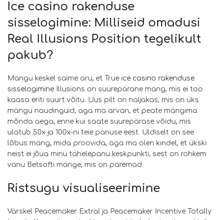
Ice casino rakenduse
sisselogimine: Milliseid omadusi
Real Illusions Position tegelikult
pakub?
Mängu keskel saime aru, et True
ice casino rakenduse
sisselogimine
Illusions on suurepärane mäng, mis ei too
kaasa eriti suurt võitu. Uus pilt on naljakas, mis on üks
mängu naudinguid, aga ma arvan, et peate mängima
mõnda aega, enne kui saate suurepärase võidu, mis
ulatub 50x ja 100x-ni teie panuse eest. Üldiselt on see
lõbus mäng, mida proovida, aga ma olen kindel, et ükski
neist ei jõua minu tähelepanu keskpunkti, sest on rohkem
vanu Betsofti mänge, mis on paremad.
Ristsugu visualiseerimine
Värskel Peacemaker Extral ja Peacemaker Incentive Totally