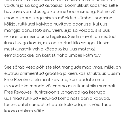
võiduni ja sa kogud autasud. Loomulikult kaasneb selle
huvitava varustusega ka teine ​​boonusmäng. Kolme või
enama kaardi kogemiseks mõeldud sümboli saamine
kõikjal rullikutel käivitab huvitava boonuse. Kui uus
mängija panustab sinu veerule ja sa võidad, siis uus
ekraan animeerib uusi tegelasi. See linnuvõti on seotud
ilusa tuviga kastis, mis on kaetud lilla sisuga. Uusim
mustkunstnik vehib käega ja kui uus materjal
eemaldatakse, on kastist näha umbes kolm tuvi.
See särab veebipõhiste slotimängude maailmas, millel on
elutruu animeeritud graafika ja keerukas struktuur. Uusim
Free Revolves'i element käivitub, kui saadate oma
ekraanile kolmanda või enama mustkunstniku sümboli.
Free Revolves'i funktsioonis langevad iga keeruga
uusimad rullikud – edukad kombinatsioonid kaovad,
lastes uutel sümbolitel potile kukkuda, mis võib tuua
kaasa rohkem võite.