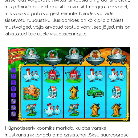
sisse. Uus välgatuse viivitusfantaasia on graafiline efekt,
mis põhineb ajutisel pausil liikuva sihtmärgi ja teie vahel,
mis võib välgata valgest eemale. Nendes värvide
sissevõtu ruudustiku illusioonides on kõik pildid täiesti
mustvalged, välja arvatud teatud värvilised jäljed, mis on
kihistatud teie uuele visualiseeringule.
Hüpnotiseeriv koomiks märkab, kuidas värske
mustkunstnik langeb oma assistendi lõksu suurepärase