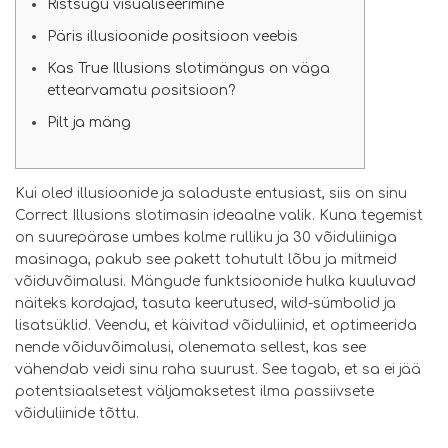
Ristsugu visualiseerimine
Päris illusioonide positsioon veebis
Kas True Illusions slotimängus on väga
ettearvamatu positsioon?
Pilt ja mäng
Kui oled illusioonide ja saladuste entusiast, siis on sinu
Correct Illusions slotimasin ideaalne valik. Kuna tegemist
on suurepärase umbes kolme rulliku ja 30 võiduliiniga
masinaga, pakub see pakett tohutult lõbu ja mitmeid
võiduvõimalusi. Mängude funktsioonide hulka kuuluvad
näiteks kordajad, tasuta keerutused, wild-sümbolid ja
lisatsüklid. Veendu, et käivitad võiduliinid, et optimeerida
nende võiduvõimalusi, olenemata sellest, kas see
vähendab veidi sinu raha suurust.
See tagab, et sa ei jää
potentsiaalsetest väljamaksetest ilma passiivsete
võiduliinide tõttu.