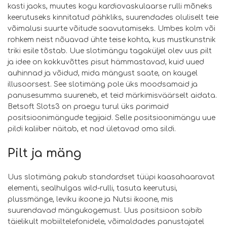
kasti jaoks, muutes kogu kardiovaskulaarse rulli mõneks
keerutuseks kinnitatud pähkliks, suurendades oluliselt teie
võimalusi suurte võitude saavutamiseks. Umbes kolm või
rohkem neist nõuavad ühte teise kohta, kus mustkunstnik
triki esile tõstab. Uue slotimängu tagaküljel olev uus pilt
ja idee on kokkuvõttes pisut hämmastavad, kuid uued
auhinnad ja võidud, mida mängust saate, on kaugel
illusoorsest. See slotimäng pole üks moodsamaid ja
panusesumma suureneb, et teid märkimisväärselt aidata.
Betsoft Slots3 on praegu turul üks parimaid
positsioonimängude tegijaid. Selle positsioonimängu uue
pildi kaliiber näitab, et nad ületavad oma sildi.
Pilt ja mäng
Uus slotimäng pakub standardset tüüpi kaasahaaravat
elementi, sealhulgas wild-rulli, tasuta keerutusi,
plussmänge, leviku ikoone ja Nutsi ikoone, mis
suurendavad mängukogemust. Uus positsioon sobib
täielikult mobiiltelefonidele, võimaldades panustajatel