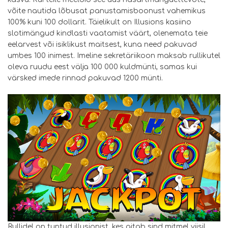
võite nautida lõbusat panustamisboonust vahemikus
100% kuni 100 dollarit. Täielikult on Illusions kasiino
slotimängud kindlasti vaatamist väärt, olenemata teie
eelarvest või isiklikust maitsest, kuna need pakuvad
umbes 100 inimest. Imeline sekretäriikoon maksab rullikutel
oleva ruudu eest välja 100 000 kuldmünti, samas kui
värsked imede rinnad pakuvad 1200 münti.
Rullidel on tuntud illusionist, kes aitab sind mitmel viisil