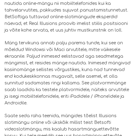
nautida online-mängu nii mobiiltelefonides kui ka
tahvelarvutites, pakkudes sujuvat panustamistunnetust.
BetSoftiga tuttavad online-slotimängude eksperdid
näevad, et Real Illusions proovib imelist stiilis positsiooni
ja võite kohe arvata, et uus juhtiv mustkunstnik on loll.
Mäng tervikuna annab palju parema tunde, kui see on
mõeldud Windowsi või Maci arvutitele, mitte väikesele
ekraanile. Paljud inimesed eelistavad aga seadmetega
mängimist, et reisides mänge nautida. Inimesed mängivad
kasiinomänge sellistes võrgustikes, kuna nad tunnevad
end kodukeskkonnas mugavalt, selle asemel, et olla
sunnitud sadamates ringi kallama. See platvormmänge
saab laadida ka teistele platvormidele, näiteks arvutitele
ja isegi mobiiltelefonidele, eriti iPadidele / iPhone'idele ja
Androidile.
Saate seda raha teenida, mängides tõelist Illusions
slotimängu online või ükskõik millist teist Betsofti
videoslotimängu, mis kaalub hasartmänguettevõtte
kasvu. Kui teile meeldib see uus hasartmänguettevõte,