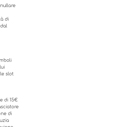
nnullare
à di
 dal
imboli
lui
le slot
e di 15€
asciatore
one di
nuzia