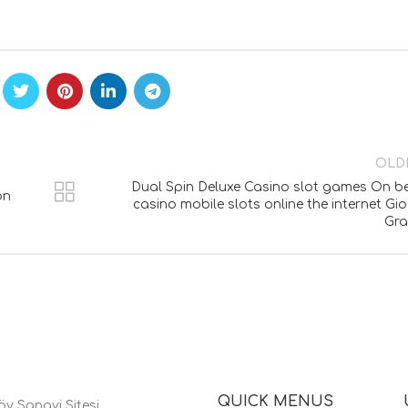
OLD
Dual Spin Deluxe Casino slot games On b
on
casino mobile slots online the internet Gi
Gra
QUICK MENUS
öy Sanayi Sitesi,