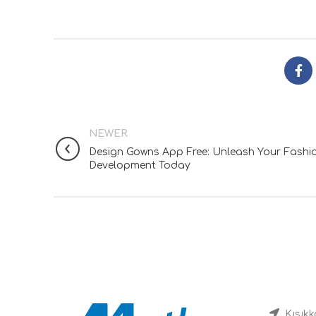
NEWER
Design Gowns App Free: Unleash Your Fashi
Development Today
Kısıkk