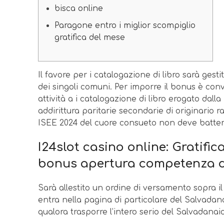
bisca online
Paragone entro i miglior scompiglio
gratifica del mese
Il favore per i catalogazione di libro sarà ges
dei singoli comuni. Per imporre il bonus è conv
attività a i catalogazione di libro erogato dalla 
addirittura paritarie secondarie di originario
ISEE 2024 del cuore consueto non deve battere 
I24slot casino online: Gratifi
bonus apertura competenza di
Sarà allestito un ordine di versamento sopra i
entra nella pagina di particolare del Salvadana
qualora trasporre l’intero serio del Salvadana