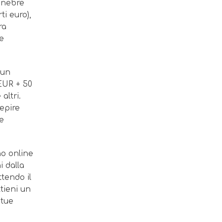
tenebre
ti euro),
ra
ne
 un
 EUR + 50
altri.
cepire
he
i dalla
tendo il
tieni un
 tue