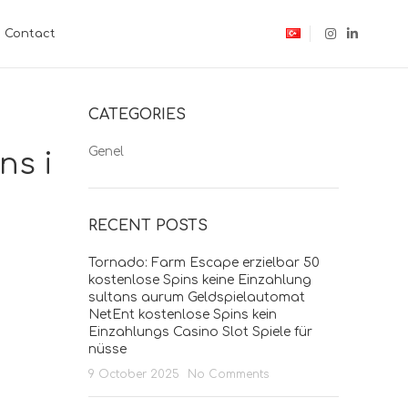
Contact
CATEGORIES
Genel
ns i
RECENT POSTS
Tornado: Farm Escape erzielbar 50
kostenlose Spins keine Einzahlung
sultans aurum Geldspielautomat
NetEnt kostenlose Spins kein
Einzahlungs Casino Slot Spiele für
nüsse
9 October 2025
No Comments