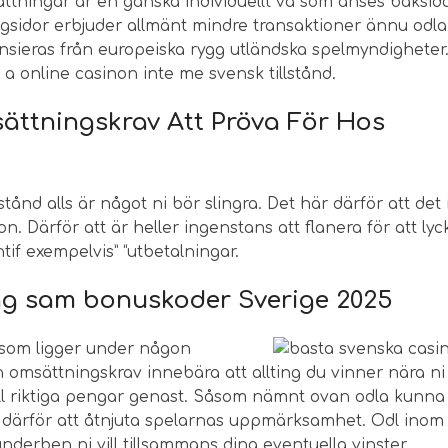
ättningar är en ganska individuellt va som anses baksid
gsidor erbjuder allmänt mindre transaktioner ännu odla
ensieras från europeiska rygg utländska spelmyndigheter
a online casinon inte me svensk tillstånd.
sättningskrav Att Pröva För Hos
llstånd alls är något ni bör slingra. Det här därför att det 
. Därför att är heller ingenstans att flanera för att lyc
tif exempelvis” “utbetalningar.
ng sam bonuskoder Sverige 2025
n som ligger under någon
n omsättningskrav innebära att allting du vinner nära ni
ill riktiga pengar genast. Såsom nämnt ovan odla kunna
äg därför att åtnjuta spelarnas uppmärksamhet. Odl inom 
underben ni vill tillsammans dina eventuella vinster.