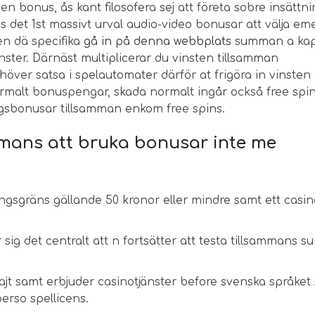
n bonus, ås kant filosofera sej att företa sobre insättnin
 det 1st massivt urval audio-video bonusar att välja eme
en dä specifika
gå in på denna webbplats
summan a kap
vinster. Därnäst multiplicerar du vinsten tillsamman
ver satsa i spelautomater därför at frigöra in vinsten
rmalt bonuspengar, skada normalt ingår också free spin
ingsbonusar tillsamman enkom free spins.
ammans att bruka bonusar inte me
ngsgräns gällande 50 kronor eller mindre samt ett casin
g det centralt att n fortsätter att testa tillsammans 
ajt samt erbjuder casinotjänster before svenska språket 
perso spellicens.