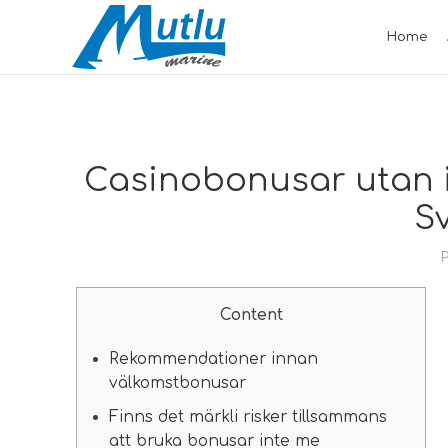
Home
Casinobonusar utan in
S
Content
Rekommendationer innan
välkomstbonusar
Finns det märkli risker tillsammans
att bruka bonusar inte me