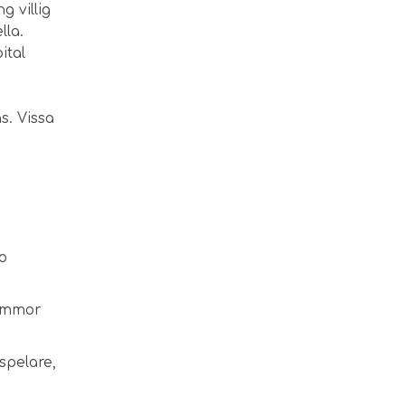
g villig
lla.
ital
s. Vissa
o
summor
spelare,