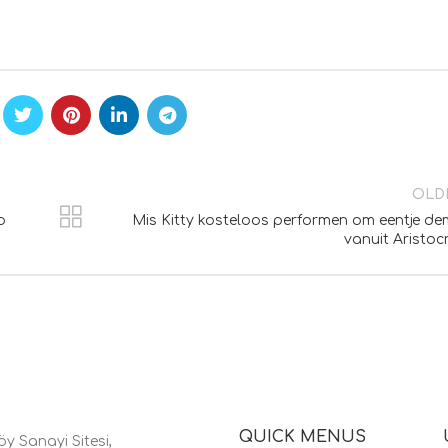
OLD
o
Mis Kitty kosteloos performen om eentje d
vanuit Aristoc
QUICK MENUS
öy Sanayi Sitesi,