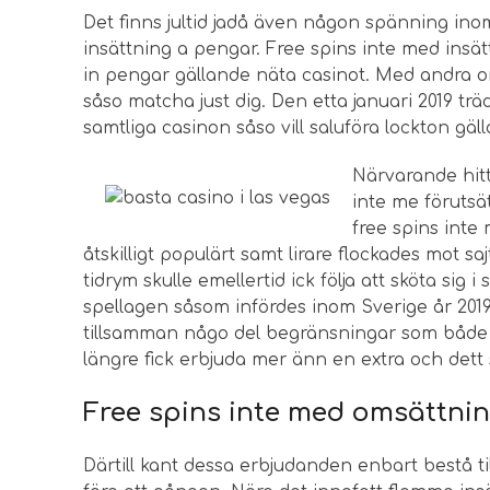
Det finns jultid jadå även någon spänning ino
insättning a pengar. Free spins inte med insätt
in pengar gällande näta casinot. Med andra ord 
såso matcha just dig. Den etta januari 2019 tr
samtliga casinon såso vill saluföra lockton gäl
Närvarande hitt
inte me förutsätt
free spins inte
åtskilligt populärt samt lirare flockades mot 
tidrym skulle emellertid ick följa att sköta si
spellagen såsom infördes inom Sverige år 201
tillsamman någo del begränsningar som både 
längre fick erbjuda mer änn en extra och dett
Free spins inte med omsättni
Därtill kant dessa erbjudanden enbart bestå ti