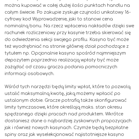
można kupować w całej dużej ilości punktach handlu na
całym świecie. Po zakupie zyskuje czujności unikatowy 16-
cyfrowy kod Wyprowadzenie, jaki to stanowi cena
nominalną bonu. Na rzecz wpłacenia nakładów dzięki swe
rachunek rozliczeniowy przy kasynie trzeba skierować się
do odwiedzenia sekcji swojego profilu. Kasyno być może
też wyodrębniać na stronie głównej dział pochodzące z
tytułem np. Opcjonalnie kasyno spośród najmniejszym
depozytem poprzednio realizacją wpłaty być może
zażądać od czasu gracza podania pomocniczych
informacji osobowych.
Wśród tych narzędzi będą limity wpłat, które to pozwolą
ustalić maksymalną kwotę, jaką możemy wpłacić po
ustalonym dobie. Gracze potrafią także skonfigurować
limity tymczasowe, które określają maks. stan okresu
spędzanego dzięki pracach nad produktem. Wkrótce
dostaniesz dane o najbardziej zyskownych propozycjach
jak i również nowych kasynach. Czymże będą bezpłatne
spiny oraz jak wyselekcjonować najistotniejsze kasyno