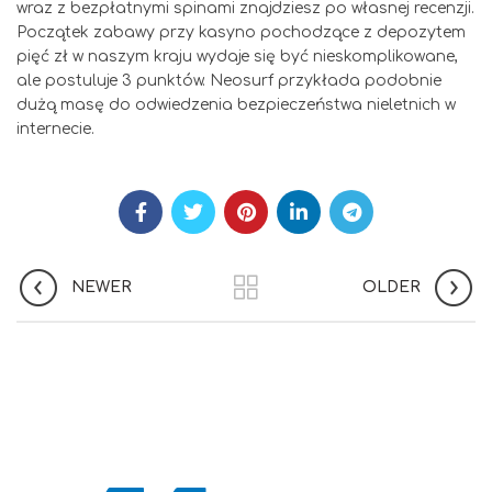
wraz z bezpłatnymi spinami znajdziesz po własnej recenzji.
Początek zabawy przy kasyno pochodzące z depozytem
pięć zł w naszym kraju wydaje się być nieskomplikowane,
ale postuluje 3 punktów. Neosurf przykłada podobnie
dużą masę do odwiedzenia bezpieczeństwa nieletnich w
internecie.
NEWER
OLDER