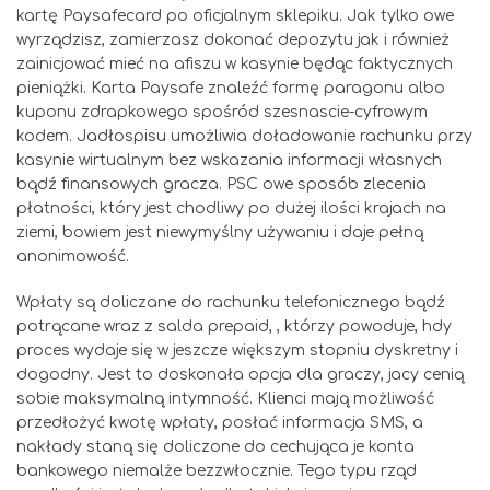
kartę Paysafecard po oficjalnym sklepiku. Jak tylko owe
wyrządzisz, zamierzasz dokonać depozytu jak i również
zainicjować mieć na afiszu w kasynie będąc faktycznych
pieniążki. Karta Paysafe znaleźć formę paragonu albo
kuponu zdrapkowego spośród szesnascie-cyfrowym
kodem. Jadłospisu umożliwia doładowanie rachunku przy
kasynie wirtualnym bez wskazania informacji własnych
bądź finansowych gracza. PSC owe sposób zlecenia
płatności, który jest chodliwy po dużej ilości krajach na
ziemi, bowiem jest niewymyślny używaniu i daje pełną
anonimowość.
Wpłaty są doliczane do rachunku telefonicznego bądź
potrącane wraz z salda prepaid, , którzy powoduje, hdy
proces wydaje się w jeszcze większym stopniu dyskretny i
dogodny. Jest to doskonała opcja dla graczy, jacy cenią
sobie maksymalną intymność. Klienci mają możliwość
przedłożyć kwotę wpłaty, posłać informacja SMS, a
nakłady staną się doliczone do cechująca je konta
bankowego niemalże bezzwłocznie. Tego typu rząd