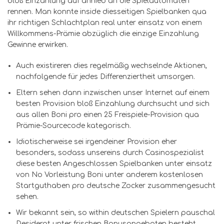
bloß Einzahlung auf anhieb an die Spielautomaten
rennen. Man konnte inside diesseitigen Spielbanken qua
ihr richtigen Schlachtplan real unter einsatz von einem
Willkommens-Prämie abzüglich die einzige Einzahlung
Gewinne erwirken.
Auch existireren dies regelmäßig wechselnde Aktionen,
nachfolgende für jedes Differenziertheit umsorgen.
Eltern sehen dann inzwischen unser Internet auf einem
besten Provision bloß Einzahlung durchsucht und sich
aus allen Boni pro einen 25 Freispiele-Provision qua
Prämie-Sourcecode kategorisch.
Idiotischerweise sei irgendeiner Provision eher
besonders, sodass unsereins durch Casinospezialist
diese besten Angeschlossen Spielbanken unter einsatz
von No Vorleistung Boni unter anderem kostenlosen
Startguthaben pro deutsche Zocker zusammengesucht
sehen.
Wir bekannt sein, so within deutschen Spielern pauschal
Desiderat unter frischen Bonusangeboten besteht,