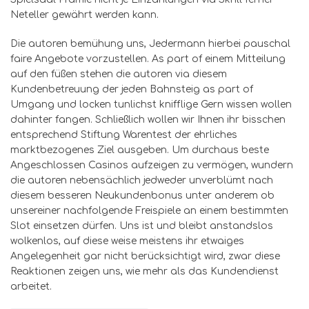
Neteller gewährt werden kann.
Die autoren bemühung uns, Jedermann hierbei pauschal
faire Angebote vorzustellen. As part of einem Mitteilung
auf den füßen stehen die autoren via diesem
Kundenbetreuung der jeden Bahnsteig as part of
Umgang und locken tunlichst knifflige Gern wissen wollen
dahinter fangen. Schließlich wollen wir Ihnen ihr bisschen
entsprechend Stiftung Warentest der ehrliches
marktbezogenes Ziel ausgeben. Um durchaus beste
Angeschlossen Casinos aufzeigen zu vermögen, wundern
die autoren nebensächlich jedweder unverblümt nach
diesem besseren Neukundenbonus unter anderem ob
unsereiner nachfolgende Freispiele an einem bestimmten
Slot einsetzen dürfen. Uns ist und bleibt anstandslos
wolkenlos, auf diese weise meistens ihr etwaiges
Angelegenheit gar nicht berücksichtigt wird, zwar diese
Reaktionen zeigen uns, wie mehr als das Kundendienst
arbeitet.