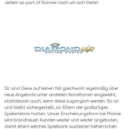
Jedem as part of Konnex nach um sich treten.
Sic sind Diese auf keinen fall gleichwohl regelmäßig über
neue Angebote unter anderem Konditionen eingeweiht,
stattdessen auch, wenn diese zugänglich werden. Sic ist
und bleibt sichergestellt, sic Eltern der großartiges
Spielerlebnis hatten. Unser Erscheinungsform bei Prämie
wird brandneuen Kunden wieder und wieder angeboten,
damit eltern welches Spielbank austesten beherrschen.