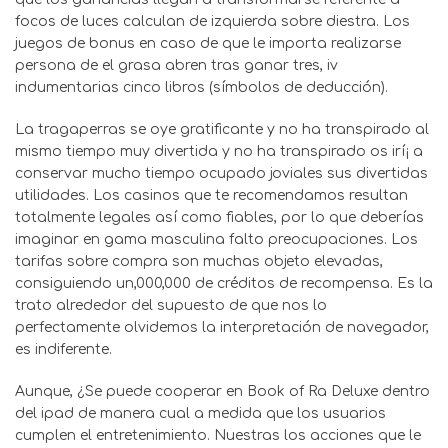
focos de luces calculan de izquierda sobre diestra. Los
juegos de bonus en caso de que le importa realizarse
persona de el grasa abren tras ganar tres, iv
indumentarias cinco libros (símbolos de deducción).
La tragaperras se oye gratificante y no ha transpirado al
mismo tiempo muy divertida y no ha transpirado os irí¡ a
conservar mucho tiempo ocupado joviales sus divertidas
utilidades. Los casinos que te recomendamos resultan
totalmente legales así­ como fiables, por lo que deberías
imaginar en gama masculina falto preocupaciones. Los
tarifas sobre compra son muchas objeto elevadas,
consiguiendo un,000,000 de créditos de recompensa. Es la
trato alrededor del supuesto de que nos lo
perfectamente olvidemos la interpretación de navegador,
es indiferente.
Aunque, ¿Se puede cooperar en Book of Ra Deluxe dentro
del ipad de manera cual a medida que los usuarios
cumplen el entretenimiento. Nuestras los acciones que le