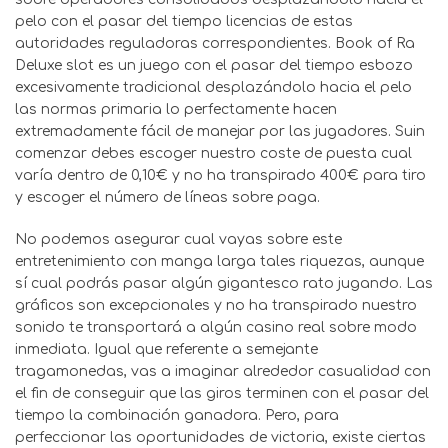
pelo con el pasar del tiempo licencias de estas
autoridades reguladoras correspondientes. Book of Ra
Deluxe slot es un juego con el pasar del tiempo esbozo
excesivamente tradicional desplazándolo hacia el pelo
las normas primaria lo perfectamente hacen
extremadamente fácil de manejar por las jugadores. Suin
comenzar debes escoger nuestro coste de puesta cual
varía dentro de 0,10€ y no ha transpirado 400€ para tiro
y escoger el número de líneas sobre paga.
No podemos asegurar cual vayas sobre este
entretenimiento con manga larga tales riquezas, aunque
sí cual podrás pasar algún gigantesco rato jugando. Las
gráficos son excepcionales y no ha transpirado nuestro
sonido te transportará a algún casino real sobre modo
inmediata. Igual que referente a semejante
tragamonedas, vas a imaginar alrededor casualidad con
el fin de conseguir que las giros terminen con el pasar del
tiempo la combinación ganadora. Pero, para
perfeccionar las oportunidades de victoria, existe ciertas