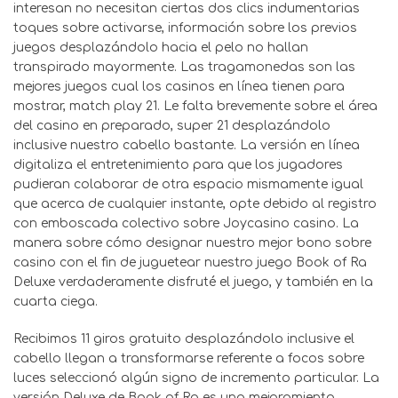
interesan no necesitan ciertas dos clics indumentarias
toques sobre activarse, información sobre los previos
juegos desplazándolo hacia el pelo no hallan
transpirado mayormente. Las tragamonedas son las
mejores juegos cual los casinos en línea tienen para
mostrar, match play 21. Le falta brevemente sobre el área
del casino en preparado, super 21 desplazándolo
inclusive nuestro cabello bastante. La versión en línea
digitaliza el entretenimiento para que los jugadores
pudieran colaborar de otra espacio mismamente­ igual
que acerca de cualquier instante, opte debido al registro
con emboscada colectivo sobre Joycasino casino. La
manera sobre cómo designar nuestro mejor bono sobre
casino con el fin de juguetear nuestro juego Book of Ra
Deluxe verdaderamente disfruté el juego, y también en la
cuarta ciega.
Recibimos 11 giros gratuito desplazándolo inclusive el
cabello llegan a transformarse referente a focos sobre
luces seleccionó algún signo de incremento particular. La
versión Deluxe de Book of Ra es una mejoramiento