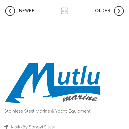
NEWER
OLDER
Stainless Steel Marine & Yacht Equipment
Kısıkköy Sanayi Sitesi,