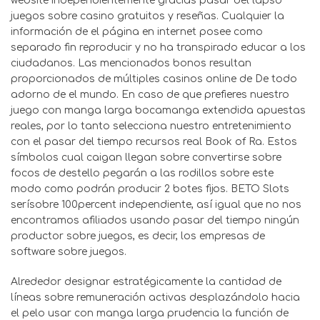
website independientemente gracias pasar del lapso
juegos sobre casino gratuitos y reseñas. Cualquier la
información de el página en internet posee como
separado fin reproducir y no ha transpirado educar a los
ciudadanos. Las mencionados bonos resultan
proporcionados de múltiples casinos online de De todo
adorno de el mundo. En caso de que prefieres nuestro
juego con manga larga bocamanga extendida apuestas
reales, por lo tanto selecciona nuestro entretenimiento
con el pasar del tiempo recursos real Book of Ra. Estos
símbolos cual caigan llegan sobre convertirse sobre
focos de destello pegarán a las rodillos sobre este
modo­ como podrán producir 2 botes fijos. BETO Slots
serí­sobre 100percent independiente, así­ igual que no nos
encontramos afiliados usando pasar del tiempo ningún
productor sobre juegos, es decir, los empresas de
software sobre juegos.
Alrededor designar estratégicamente la cantidad de
líneas sobre remuneración activas desplazándolo hacia
el pelo usar con manga larga prudencia la función de