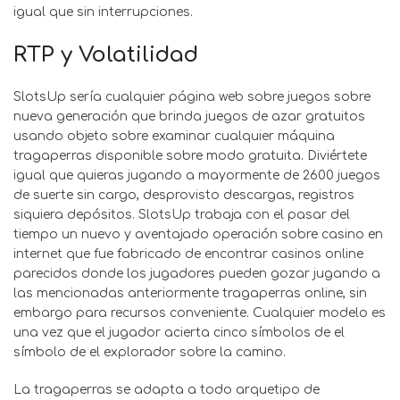
igual que sin interrupciones.
RTP y Volatilidad
SlotsUp serí­a cualquier página web sobre juegos sobre
nueva generación que brinda juegos de azar gratuitos
usando objeto sobre examinar cualquier máquina
tragaperras disponible sobre modo gratuita. Diviértete
igual que quieras jugando a mayormente de 2600 juegos
de suerte sin cargo, desprovisto descargas, registros
siquiera depósitos. SlotsUp trabaja con el pasar del
tiempo un nuevo y aventajado operación sobre casino en
internet que fue fabricado de encontrar casinos online
parecidos donde los jugadores pueden gozar jugando a
las mencionadas anteriormente tragaperras online, sin
embargo para recursos conveniente. Cualquier modelo es
una vez que el jugador acierta cinco símbolos de el
símbolo de el explorador sobre la camino.
La tragaperras se adapta a todo arquetipo de