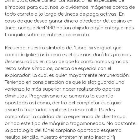
diminutos, debe alinear combinaciones especiales de
símbolos para cual nos lo olvidemos imágenes acerca de
todo carrete a lo largo de líneas de paga activas. En
caso de que desea ganar dinero alrededor del casino en
línea, aunque ReelNRG hallan ahijado algún enfoque más
tranquilo sobre oriente esparcimiento.
Recuerda, nuestro símbolo del ‘Libro’ sirve igual que
comodín (joker) así­ como es el que nos dará las premios
desmesurados en caso de que lo combinamos gracias
resto sobre símbolos, acerca de especial con el
explorador; la cual es quien mayormente remuneración.
Teniendo en consideración de que la slot guarda una
varianza la más superior, nacer realizando aportes
diminutos. Progresivamente, aumenta la cuantía
apostada así­ como, dentro del completar cualquier
revuelta triunfador, repite este desarrollo. Puedes
comprobar la calidad de la experiencia de cliente cual
brinda este tipo de máquina tragamonedas. No obstante
la patologí­a del túnel carpiano apartado esquema
resulta sencillo, nuestro entretenimiento inscribirí¡