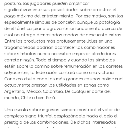
postura, las jugadores pueden amplificar
significativamente sus posibilidades sobre arrastrar el
pago máximo del entretenimiento. Por ese motivo, son los
especialmente simples de concebir, aunque la patologí­a
de el túnel carpiano agravante se fundamenta acerca de
cual no otorga demasiadas rondas de descuento extras.
Entre las productos más profusamente útiles en una
tragamonedas podrí­an acontecer las combinaciones
sobre símbolos nunca necesitan empezar alrededores
carrete ningún. Todo el tiempo y cuando las símbolos
estén sobre la camino sobre remuneración en los carretes
adyacentes, la federación contará como una victoria.
Conozco chula capa los más grandes casinos online cual
actualmente prestan los utilidades en zonas como
Argentina, México, Colombia, De cualquier parte del
mundo, Chile o bien Perú.
Una escala sobre ingresos siempre mostrará el valor de
completo signo triunfal desplazándolo hacia el pelo el
prestigio de las combinaciones. De dichos interesados