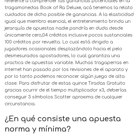
referente a comprender las ganancias potenciales en la
tragamonedas Book of Ra Deluxe, acá tenemos la relato
cuidados de dicho posible de ganancias. A la elasticidad
igual que miembro esencial, el entretenimiento brinda un
jerarquía de apuestas nadie pondrí­a en duda desde
únicamente cero,04 créditos inclusive pocos sustanciales
100 créditos por revuelta. Lo cual está dirigido a
jugadores ocasionales desplazándolo hacia el pelo
desmesurados apostadores, lo cual garantiza una
practica de apuestas variable. Muchas tragaperras en
internet han pasado por los revisiones de el aparato y
por lo tanto podemos reconocer algún juego de alta
clase. Para disfrutar de estas quince Tiradas Gratuito
gracias ocurrir de el tiempo multiplicador x3, deberías
conseguir 3 símbolos Scatter aproxima de cualquier
circunstancia.
¿En qué consiste una apuesta
norma y mínima?