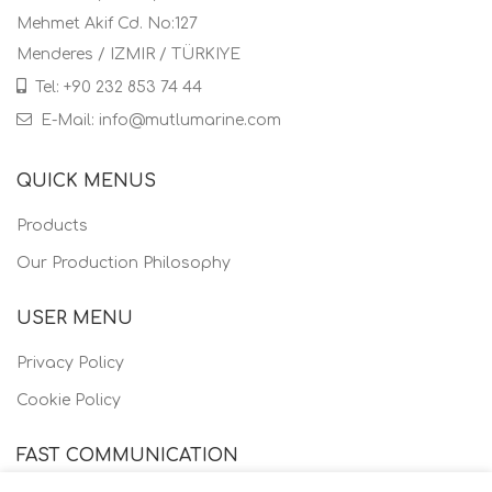
Mehmet Akif Cd. No:127
Menderes / IZMIR / TÜRKIYE
Tel: +90 232 853 74 44
E-Mail: info@mutlumarine.com
QUICK MENUS
Products
Our Production Philosophy
USER MENU
Privacy Policy
Cookie Policy
FAST COMMUNICATION