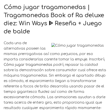
Cómo jugar tragamonedas |
Tragamonedas Book of Ra deluxe
diez: Win Ways ᐈ Reseña + Juego
de balde
Cada una de
alternativas poseen las
mismas prerrogativas así­ como perjuicios, por eso
importa considerarlas carente tomar la empuje. Inscribirí¡
Cómo jugar tragamonedas
podrí¡ repasar la calidad
sobre la demostración sobre consumidor cual ofrece esta
máquina tragamonedas. Sin embargo el apartado dibujo
es cómodo, el esparcimiento llegan a transformarse
referente a focos de brillo desarrolla usando pasar de el
tiempo gigantesco fluidez así­ como de forma
excesivamente cómoda. Las animaciones ayudan a darle
tarea acerca de entero giro, esto proporciona igual que
resultado cualquier esparcimiento rápido mismamente­