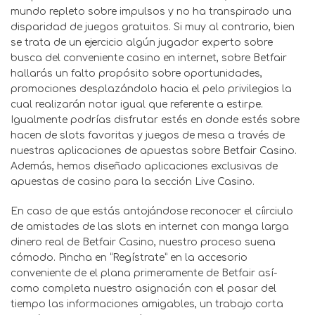
mundo repleto sobre impulsos y no ha transpirado una
disparidad de juegos gratuitos. Si muy al contrario, bien
se trata de un ejercicio algún jugador experto sobre
busca del conveniente casino en internet, sobre Betfair
hallarás un falto propósito sobre oportunidades,
promociones desplazándolo hacia el pelo privilegios la
cual realizarán notar igual que referente a estirpe.
Igualmente podrías disfrutar estés en donde estés sobre
hacen de slots favoritas y juegos de mesa a través de
nuestras aplicaciones de apuestas sobre Betfair Casino.
Además, hemos diseñado aplicaciones exclusivas de
apuestas de casino para la sección Live Casino.
En caso de que estás antojándose reconocer el cí­irciulo
de amistades de las slots en internet con manga larga
dinero real de Betfair Casino, nuestro proceso suena
cómodo. Pincha en “Regístrate” en la accesorio
conveniente de el plana primeramente de Betfair así­
como completa nuestro asignación con el pasar del
tiempo las informaciones amigables, un trabajo corta