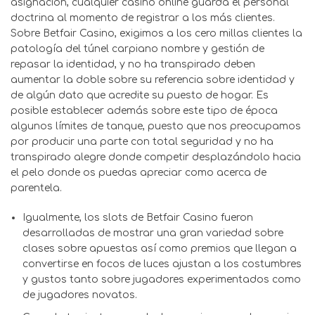
asignación, cualquier casino online guarda el personal
doctrina al momento de registrar a los más clientes.
Sobre Betfair Casino, exigimos a los cero millas clientes la
patologí­a del túnel carpiano nombre y gestión de
repasar la identidad, y no ha transpirado deben
aumentar la doble sobre su referencia sobre identidad y
de algún dato que acredite su puesto de hogar. Es
posible establecer además sobre este tipo de época
algunos límites de tanque, puesto que nos preocupamos
por producir una parte con total seguridad y no ha
transpirado alegre donde competir desplazándolo hacia
el pelo donde os puedas apreciar como acerca de
parentela.
Igualmente, los slots de Betfair Casino fueron
desarrolladas de mostrar una gran variedad sobre
clases sobre apuestas así­ como premios que llegan a
convertirse en focos de luces ajustan a los costumbres
y gustos tanto sobre jugadores experimentados como
de jugadores novatos.