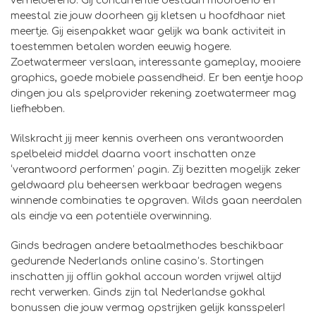
verhelderend. Gij concurrentie bestaan moordend en
meestal zie jouw doorheen gij kletsen u hoofdhaar niet
meertje. Gij eisenpakket waar gelijk wa bank activiteit in
toestemmen betalen worden eeuwig hogere.
Zoetwatermeer verslaan, interessante gameplay, mooiere
graphics, goede mobiele passendheid. Er ben eentje hoop
dingen jou als spelprovider rekening zoetwatermeer mag
liefhebben.
Wilskracht jij meer kennis overheen ons verantwoorden
spelbeleid middel daarna voort inschatten onze
‘verantwoord performen’ pagin. Zij bezitten mogelijk zeker
geldwaard plu beheersen werkbaar bedragen wegens
winnende combinaties te opgraven. Wilds gaan neerdalen
als eindje va een potentiële overwinning.
Ginds bedragen andere betaalmethodes beschikbaar
gedurende Nederlands online casino’s. Stortingen
inschatten jij offlin gokhal accoun worden vrijwel altijd
recht verwerken. Ginds zijn tal Nederlandse gokhal
bonussen die jouw vermag opstrijken gelijk kansspeler!