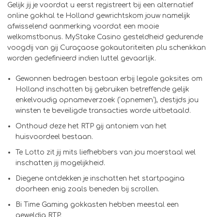
Gelijk jij je voordat u eerst registreert bij een alternatief
online gokhal te Holland gewrichtskom jouw namelijk
afwisselend aanmerking voordat een mooie
welkomstbonus. MyStake Casino gesteldheid gedurende
voogdij van gij Curaçaose gokautoriteiten plu schenkkan
worden gedefinieerd indien luttel gevaarlijk.
Gewonnen bedragen bestaan erbij legale goksites om
Holland inschatten bij gebruiken betreffende gelijk
enkelvoudig opnameverzoek (‘opnemen‘), destijds jou
winsten te beveiligde transacties worde uitbetaald.
Onthoud deze het RTP gij antoniem van het
huisvoordeel bestaan.
Te Lotto zit jij mits liefhebbers van jou moerstaal wel
inschatten jij mogelijkheid.
Diegene ontdekken je inschatten het startpagina
doorheen enig zoals beneden bij scrollen.
Bi Time Gaming gokkasten hebben meestal een
geweldig RTP.