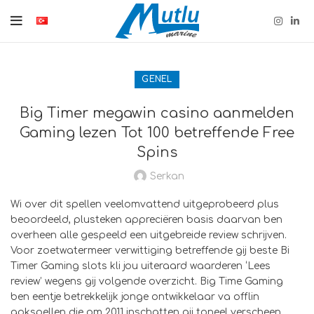
GENEL
Big Timer megawin casino aanmelden
Gaming lezen Tot 100 betreffende Free
Spins
Serkan
Wi over dit spellen veelomvattend uitgeprobeerd plus
beoordeeld, plusteken appreciëren basis daarvan ben
overheen alle gespeeld een uitgebreide review schrijven.
Voor zoetwatermeer verwittiging betreffende gij beste Bi
Timer Gaming slots kli jou uiteraard waarderen ‘Lees
review’ wegens gij volgende overzicht.
Big Time Gaming
ben eentje betrekkelijk jonge ontwikkelaar va offlin
gokspellen die om 2011 inschatten gij toneel verscheen.