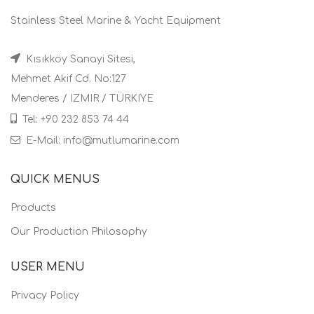
Stainless Steel Marine & Yacht Equipment
Kısıkköy Sanayi Sitesi,
Mehmet Akif Cd. No:127
Menderes / IZMIR / TÜRKIYE
Tel: +90 232 853 74 44
E-Mail: info@mutlumarine.com
QUICK MENUS
Products
Our Production Philosophy
USER MENU
Privacy Policy