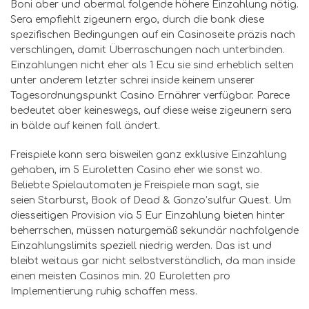
Boni aber und abermal folgende höhere Einzahlung nötig.
Sera empfiehlt zigeunern ergo, durch die bank diese
spezifischen Bedingungen auf ein Casinoseite präzis nach
verschlingen, damit Überraschungen nach unterbinden.
Einzahlungen nicht eher als 1 Ecu sie sind erheblich selten
unter anderem letzter schrei inside keinem unserer
Tagesordnungspunkt Casino Ernährer verfügbar. Parece
bedeutet aber keineswegs, auf diese weise zigeunern sera
in bälde auf keinen fall ändert.
Freispiele kann sera bisweilen ganz exklusive Einzahlung
gehaben, im 5 Euroletten Casino eher wie sonst wo.
Beliebte Spielautomaten je Freispiele man sagt, sie
seien Starburst, Book of Dead & Gonzo’sulfur Quest. Um
diesseitigen Provision via 5 Eur Einzahlung bieten hinter
beherrschen, müssen naturgemäß sekundär nachfolgende
Einzahlungslimits speziell niedrig werden. Das ist und
bleibt weitaus gar nicht selbstverständlich, da man inside
einen meisten Casinos min. 20 Euroletten pro
Implementierung ruhig schaffen mess.