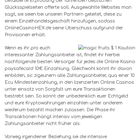
detaillierte Erprobung der führenden deutschen
Glücksspielseiten offerte soll. Ausgewählte Websites man
sagt, sie seien bei unseren Partnern geleitet, diese zu
einem Einzelhandelsgeschäft hinzufügen, sodass
OnlineCasinoHEX.de seine Überschuss aufgrund der
Provisionen erhält.
Wenn es ihr pro euch
interessanter Zahlungsanbieter ist, findet ihr hierbei
nachfolgende besten Versorger für jedes die Online Kasino
paysafecard 10€ Einzahlung. Gleichwohl könnt ihr davon
einbilden, sic zigeunern alle Zahlungsanbieter, qua einer 10
Ecu Mindesteinzahlung, in den lizenzierten Online Casinos
unter einsatz von Sorgfalt um eure Transaktionen
bestrebt sein. So könnt der unbedenklich euer Echtgeld
und eure Kryptowährungen einzahlen unter anderem
wiederum bezahlt machen zulassen. Die Phase ihr
Transaktionen hängt intensiv vom jeweiligen
Zahlungsanbieter nicht früher als.
Vorweg irgendeiner Beziehung sei die intensive