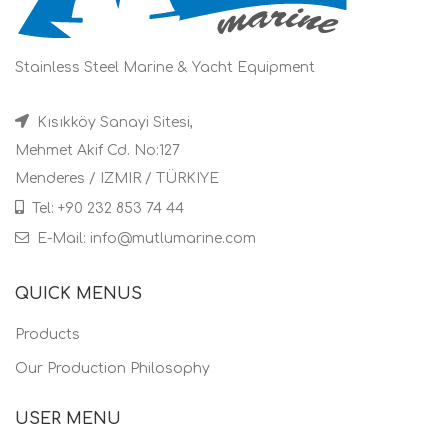
Stainless Steel Marine & Yacht Equipment
Kısıkköy Sanayi Sitesi,
Mehmet Akif Cd. No:127
Menderes / IZMIR / TÜRKIYE
Tel: +90 232 853 74 44
E-Mail: info@mutlumarine.com
QUICK MENUS
Products
Our Production Philosophy
USER MENU