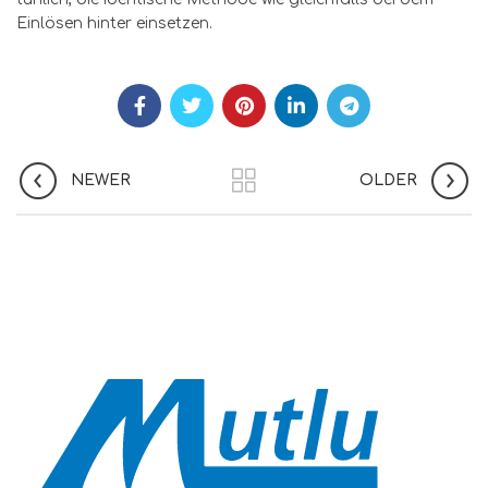
Einlösen hinter einsetzen.
NEWER
OLDER