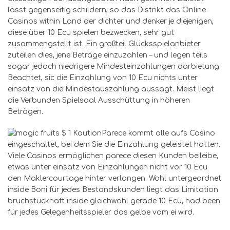
lässt gegenseitig schildern, so das Distrikt das Online
Casinos within Land der dichter und denker je diejenigen,
diese über 10 Ecu spielen bezwecken, sehr gut
zusammengstellt ist. Ein großteil Glücksspielanbieter
zuteilen dies, jene Beträge einzuzahlen – und legen teils
sogar jedoch niedrigere Mindesteinzahlungen darbietung.
Beachtet, sic die Einzahlung von 10 Ecu nichts unter
einsatz von die Mindestauszahlung aussagt. Meist liegt
die Verbunden Spielsaal Ausschüttung in höheren
Beträgen.
Parece kommt alle aufs Casino
eingeschaltet, bei dem Sie die Einzahlung geleistet hatten.
Viele Casinos ermöglichen parece diesen Kunden beileibe,
etwas unter einsatz von Einzahlungen nicht vor 10 Ecu
den Maklercourtage hinter verlangen. Wohl untergeordnet
inside Boni für jedes Bestandskunden liegt das Limitation
bruchstückhaft inside gleichwohl gerade 10 Ecu, had been
für jedes Gelegenheitsspieler das gelbe vom ei wird.