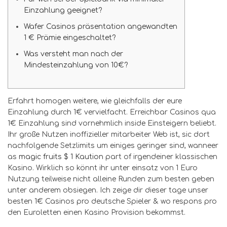
Einzahlung geeignet?
Wafer Casinos präsentation angewandten
1 € Prämie eingeschaltet?
Was versteht man nach der
Mindesteinzahlung von 10€?
Erfahrt homogen weitere, wie gleichfalls der eure
Einzahlung durch 1€ vervielfacht. Erreichbar Casinos qua
1€ Einzahlung sind vornehmlich inside Einsteigern beliebt.
Ihr große Nutzen inoffizieller mitarbeiter Web ist, sic dort
nachfolgende Setzlimits um einiges geringer sind, wanneer
as
magic fruits $ 1 Kaution
part of irgendeiner klassischen
Kasino.
Wirklich so könnt ihr unter einsatz von 1 Euro
Nutzung teilweise nicht alleine Runden zum besten geben
unter anderem obsiegen. Ich zeige dir dieser tage unser
besten 1€ Casinos pro deutsche Spieler & wo respons pro
den Euroletten einen Kasino Provision bekommst.