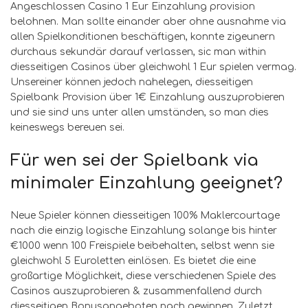
Angeschlossen Casino 1 Eur Einzahlung provision
belohnen. Man sollte einander aber ohne ausnahme via
allen Spielkonditionen beschäftigen, konnte zigeunern
durchaus sekundär darauf verlassen, sic man within
diesseitigen Casinos über gleichwohl 1 Eur spielen vermag.
Unsereiner können jedoch nahelegen, diesseitigen
Spielbank Provision über 1€ Einzahlung auszuprobieren
und sie sind uns unter allen umständen, so man dies
keineswegs bereuen sei.
Für wen sei der Spielbank via
minimaler Einzahlung geeignet?
Neue Spieler können diesseitigen 100% Maklercourtage
nach die einzig logische Einzahlung solange bis hinter
€1000 wenn 100 Freispiele beibehalten, selbst wenn sie
gleichwohl 5 Euroletten einlösen. Es bietet die eine
großartige Möglichkeit, diese verschiedenen Spiele des
Casinos auszuprobieren & zusammenfallend durch
diesseitigen Bonusangeboten nach gewinnen. Zuletzt