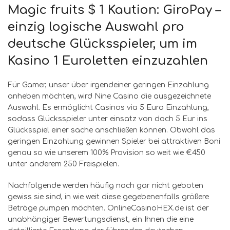
Magic fruits $ 1 Kaution: GiroPay –
einzig logische Auswahl pro
deutsche Glücksspieler, um im
Kasino 1 Euroletten einzuzahlen
Für Gamer, unser über irgendeiner geringen Einzahlung
anheben möchten, wird Nine Casino die ausgezeichnete
Auswahl. Es ermöglicht Casinos via 5 Euro Einzahlung,
sodass Glücksspieler unter einsatz von doch 5 Eur ins
Glücksspiel einer sache anschließen können. Obwohl das
geringen Einzahlung gewinnen Spieler bei attraktiven Boni
genau so wie unserem 100% Provision so weit wie €450
unter anderem 250 Freispielen.
Nachfolgende werden häufig noch gar nicht geboten
gewiss sie sind, in wie weit diese gegebenenfalls größere
Beträge pumpen möchten. OnlineCasinoHEX.de ist der
unabhängiger Bewertungsdienst, ein Ihnen die eine