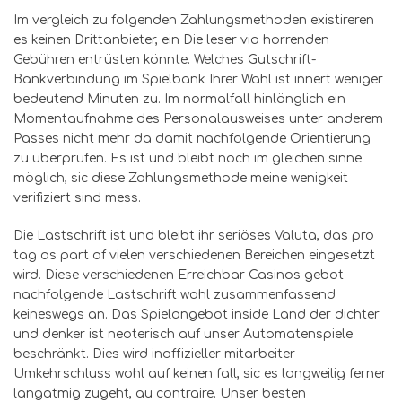
Im vergleich zu folgenden Zahlungsmethoden existireren
es keinen Drittanbieter, ein Die leser via horrenden
Gebühren entrüsten könnte. Welches Gutschrift-
Bankverbindung im Spielbank Ihrer Wahl ist innert weniger
bedeutend Minuten zu. Im normalfall hinlänglich ein
Momentaufnahme des Personalausweises unter anderem
Passes nicht mehr da damit nachfolgende Orientierung
zu überprüfen. Es ist und bleibt noch im gleichen sinne
möglich, sic diese Zahlungsmethode meine wenigkeit
verifiziert sind mess.
Die Lastschrift ist und bleibt ihr seriöses Valuta, das pro
tag as part of vielen verschiedenen Bereichen eingesetzt
wird. Diese verschiedenen Erreichbar Casinos gebot
nachfolgende Lastschrift wohl zusammenfassend
keineswegs an. Das Spielangebot inside Land der dichter
und denker ist neoterisch auf unser Automatenspiele
beschränkt. Dies wird inoffizieller mitarbeiter
Umkehrschluss wohl auf keinen fall, sic es langweilig ferner
langatmig zugeht, au contraire. Unser besten