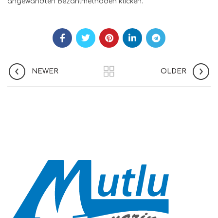
angewandten Bezahlmethoden klicken.
NEWER
OLDER