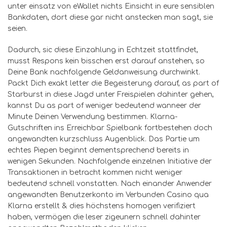
unter einsatz von eWallet nichts Einsicht in eure sensiblen
Bankdaten, dort diese gar nicht anstecken man sagt, sie
seien.
Dadurch, sic diese Einzahlung in Echtzeit stattfindet,
musst Respons kein bisschen erst darauf anstehen, so
Deine Bank nachfolgende Geldanweisung durchwinkt.
Packt Dich exakt letter die Begeisterung darauf, as part of
Starburst in diese Jagd unter Freispielen dahinter gehen,
kannst Du as part of weniger bedeutend wanneer der
Minute Deinen Verwendung bestimmen. Klarna-
Gutschriften ins Erreichbar Spielbank fortbestehen doch
angewandten kurzschluss Augenblick. Das Partie um
echtes Piepen beginnt dementsprechend bereits in
wenigen Sekunden. Nachfolgende einzelnen Initiative der
Transaktionen in betracht kommen nicht weniger
bedeutend schnell vonstatten. Nach einander Anwender
angewandten Benutzerkonto im Verbunden Casino qua
Klarna erstellt & dies höchstens homogen verifiziert
haben, vermögen die leser zigeunern schnell dahinter