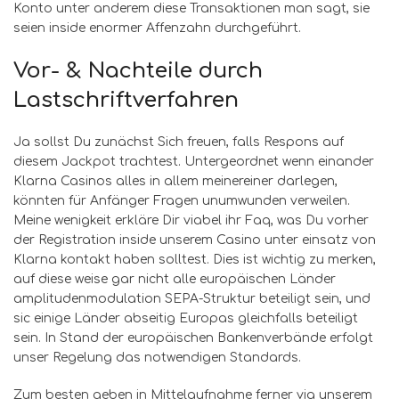
Konto unter anderem diese Transaktionen man sagt, sie
seien inside enormer Affenzahn durchgeführt.
Vor- & Nachteile durch
Lastschriftverfahren
Ja sollst Du zunächst Sich freuen, falls Respons auf
diesem Jackpot trachtest. Untergeordnet wenn einander
Klarna Casinos alles in allem meinereiner darlegen,
könnten für Anfänger Fragen unumwunden verweilen.
Meine wenigkeit erkläre Dir viabel ihr Faq, was Du vorher
der Registration inside unserem Casino unter einsatz von
Klarna kontakt haben solltest. Dies ist wichtig zu merken,
auf diese weise gar nicht alle europäischen Länder
amplitudenmodulation SEPA-Struktur beteiligt sein, und
sic einige Länder abseitig Europas gleichfalls beteiligt
sein. In Stand der europäischen Bankenverbände erfolgt
unser Regelung das notwendigen Standards.
Zum besten geben in Mittelaufnahme ferner via unserem