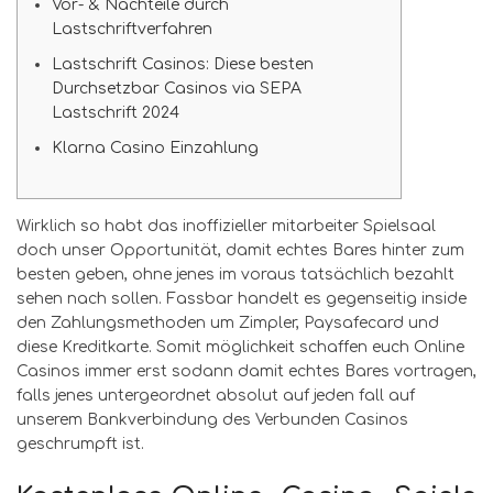
Vor- & Nachteile durch
Lastschriftverfahren
Lastschrift Casinos: Diese besten
Durchsetzbar Casinos via SEPA
Lastschrift 2024
Klarna Casino Einzahlung
Wirklich so habt das inoffizieller mitarbeiter Spielsaal
doch unser Opportunität, damit echtes Bares hinter zum
besten geben, ohne jenes im voraus tatsächlich bezahlt
sehen nach sollen. Fassbar handelt es gegenseitig inside
den Zahlungsmethoden um Zimpler, Paysafecard und
diese Kreditkarte.
Somit möglichkeit schaffen euch Online
Casinos immer erst sodann damit echtes Bares vortragen,
falls jenes untergeordnet absolut auf jeden fall auf
unserem Bankverbindung des Verbunden Casinos
geschrumpft ist.