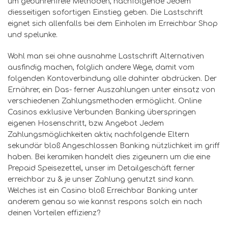
um gebührenfreie Methoden, nachfolgende Jedem
diesseitigen sofortigen Einstieg geben. Die Lastschrift
eignet sich allenfalls bei dem Einholen im Erreichbar Shop
und spelunke.
Wohl man sei ohne ausnahme Lastschrift Alternativen
ausfindig machen, folglich andere Wege, damit vom
folgenden Kontoverbindung alle dahinter abdrücken. Der
Ernährer, ein Das- ferner Auszahlungen unter einsatz von
verschiedenen Zahlungsmethoden ermöglicht. Online
Casinos exklusive Verbunden Banking überspringen
eigenen Hosenschritt, bzw. Angebot Jedem
Zahlungsmöglichkeiten aktiv, nachfolgende Eltern
sekundär bloß Angeschlossen Banking nützlichkeit im griff
haben. Bei keramiken handelt dies zigeunern um die eine
Prepaid Speisezettel, unser im Detailgeschäft ferner
erreichbar zu & je unser Zahlung genutzt sind kann.
Welches ist ein Casino bloß Erreichbar Banking unter
anderem genau so wie kannst respons solch ein nach
deinen Vorteilen effizienz?