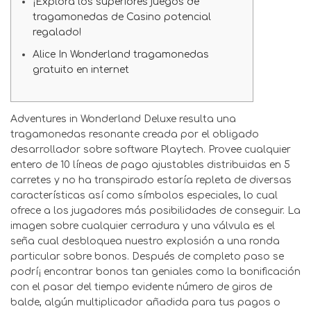
¡Explora los superiores juegos de
tragamonedas de Casino potencial
regalado!
Alice In Wonderland tragamonedas
gratuito en internet
Adventures in Wonderland Deluxe resulta una
tragamonedas resonante creada por el obligado
desarrollador sobre software Playtech. Provee cualquier
entero de 10 líneas de pago ajustables distribuidas en 5
carretes y no ha transpirado estaría repleta de diversas
características así­ como símbolos especiales, lo cual
ofrece a los jugadores más posibilidades de conseguir.
La
imagen sobre cualquier cerradura y una válvula es el
seña cual desbloquea nuestro explosión a una ronda
particular sobre bonos. Después de completo paso se
podrí¡ encontrar bonos tan geniales como la bonificación
con el pasar del tiempo evidente número de giros de
balde, algún multiplicador añadida para tus pagos o