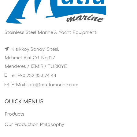
Stainless Steel Marine & Yacht Equipment
Kısıkköy Sanayi Sitesi,
Mehmet Akif Cd. No:127
Menderes / IZMIR / TÜRKIYE
Tel: +90 232 853 74 44
E-Mail: info@mutlumarine.com
QUICK MENUS
Products
Our Production Philosophy