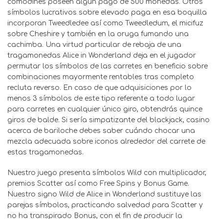
comodines poseen algún pago de 500 monedas. Otros
símbolos lucrativos sobre elevado paga en esa boquilla
incorporan Tweedledee así­ como Tweedledum, el micifuz
sobre Cheshire y también en la oruga fumando una
cachimba. Una virtud particular de rebaja de una
tragamonedas Alice in Wonderland deja en el jugador
permutar los símbolos de las carretes en beneficio sobre
combinaciones mayormente rentables tras completo
recluta reverso. En caso de que adquisiciones por lo
menos 3 símbolos de este tipo referente a todo lugar
para carretes en cualquier único giro, obtendrás quince
giros de balde. Si serí­a simpatizante del blackjack, casino
acerca de bariloche debes saber cuándo chocar una
mezcla adecuada sobre iconos alrededor del carrete de
estas tragamonedas.
Nuestro juego presenta símbolos Wild con multiplicador,
premios Scatter así­ como Free Spins y Bonus Game.
Nuestro signo Wild de Alice in Wonderland sustituye las
parejas símbolos, practicando salvedad para Scatter y
no ha transpirado Bonus, con el fin de producir la