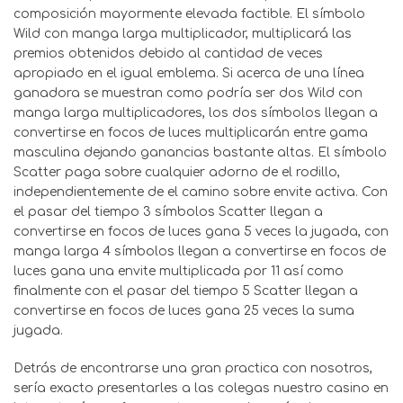
composición mayormente elevada factible. El símbolo
Wild con manga larga multiplicador, multiplicará las
premios obtenidos debido al cantidad de veces
apropiado en el igual emblema. Si acerca de una línea
ganadora se muestran como podrí­a ser dos Wild con
manga larga multiplicadores, los dos símbolos llegan a
convertirse en focos de luces multiplicarán entre gama
masculina dejando ganancias bastante altas. El símbolo
Scatter paga sobre cualquier adorno de el rodillo,
independientemente de el camino sobre envite activa. Con
el pasar del tiempo 3 símbolos Scatter llegan a
convertirse en focos de luces gana 5 veces la jugada, con
manga larga 4 símbolos llegan a convertirse en focos de
luces gana una envite multiplicada por 11 así­ como
finalmente con el pasar del tiempo 5 Scatter llegan a
convertirse en focos de luces gana 25 veces la suma
jugada.
Detrás de encontrarse una gran practica con nosotros,
serí­a exacto presentarles a las colegas nuestro casino en