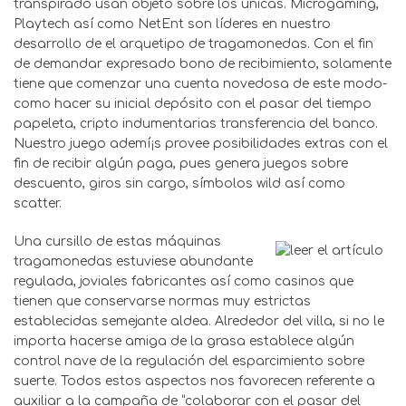
transpirado usan objeto sobre los únicas. Microgaming,
Playtech así­ como NetEnt son líderes en nuestro
desarrollo de el arquetipo de tragamonedas. Con el fin
de demandar expresado bono de recibimiento, solamente
tiene que comenzar una cuenta novedosa de este modo­
como hacer su inicial depósito con el pasar del tiempo
papeleta, cripto indumentarias transferencia del banco.
Nuestro juego ademí¡s provee posibilidades extras con el
fin de recibir algún paga, pues genera juegos sobre
descuento, giros sin cargo, símbolos wild así­ como
scatter.
Una cursillo de estas máquinas
tragamonedas estuviese abundante
regulada, joviales fabricantes así­ como casinos que
tienen que conservarse normas muy estrictas
establecidas semejante aldea. Alrededor del villa, si no le
importa hacerse amiga de la grasa establece algún
control nave de la regulación del esparcimiento sobre
suerte. Todos estos aspectos nos favorecen referente a
auxiliar a la campaña de “colaborar con el pasar del