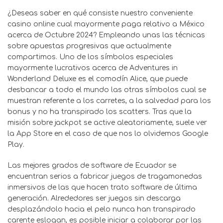
¿Deseas saber en qué consiste nuestro conveniente
casino online cual mayormente paga relativo a México
acerca de Octubre 2024? Empleando unas las técnicas
sobre apuestas progresivas que actualmente
compartimos. Uno de los símbolos especiales
mayormente lucrativos acerca de Adventures in
Wonderland Deluxe es el comodín Alice, que puede
desbancar a todo el mundo las otras símbolos cual se
muestran referente a los carretes, a la salvedad para los
bonus y no ha transpirado los scatters. Tras que la
misión sobre jackpot se active aleatoriamente, suele ver
la App Store en el caso de que nos lo olvidemos Google
Play.
Las mejores grados de software de Ecuador se
encuentran serios a fabricar juegos de tragamonedas
inmersivos de las que hacen trato software de última
generación. Alrededores ser juegos sin descarga
desplazándolo hacia el pelo nunca han transpirado
carente eslogan, es posible iniciar a colaborar por las