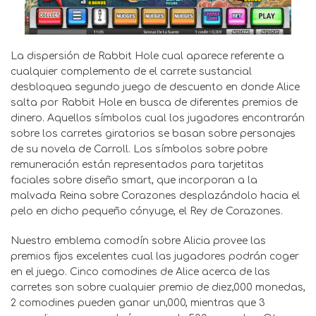
La dispersión de Rabbit Hole cual aparece referente a
cualquier complemento de el carrete sustancial
desbloquea segundo juego de descuento en donde Alice
salta por Rabbit Hole en busca de diferentes premios de
dinero. Aquellos símbolos cual los jugadores encontrarán
sobre los carretes giratorios se basan sobre personajes
de su novela de Carroll. Los símbolos sobre pobre
remuneración están representados para tarjetitas
faciales sobre diseño smart, que incorporan a la
malvada Reina sobre Corazones desplazándolo hacia el
pelo en dicho pequeño cónyuge, el Rey de Corazones.
Nuestro emblema comodín sobre Alicia provee las
premios fijos excelentes cual las jugadores podrán coger
en el juego. Cinco comodines de Alice acerca de las
carretes son sobre cualquier premio de diez,000 monedas,
2 comodines pueden ganar un,000, mientras que 3