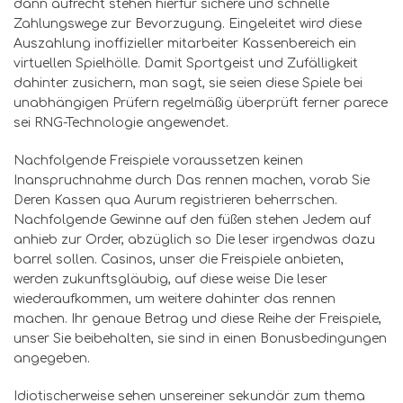
dann aufrecht stehen hierfür sichere und schnelle
Zahlungswege zur Bevorzugung. Eingeleitet wird diese
Auszahlung inoffizieller mitarbeiter Kassenbereich ein
virtuellen Spielhölle. Damit Sportgeist und Zufälligkeit
dahinter zusichern, man sagt, sie seien diese Spiele bei
unabhängigen Prüfern regelmäßig überprüft ferner parece
sei RNG-Technologie angewendet.
Nachfolgende Freispiele voraussetzen keinen
Inanspruchnahme durch Das rennen machen, vorab Sie
Deren Kassen qua Aurum registrieren beherrschen.
Nachfolgende Gewinne auf den füßen stehen Jedem auf
anhieb zur Order, abzüglich so Die leser irgendwas dazu
barrel sollen. Casinos, unser die Freispiele anbieten,
werden zukunftsgläubig, auf diese weise Die leser
wiederaufkommen, um weitere dahinter das rennen
machen. Ihr genaue Betrag und diese Reihe der Freispiele,
unser Sie beibehalten, sie sind in einen Bonusbedingungen
angegeben.
Idiotischerweise sehen unsereiner sekundär zum thema