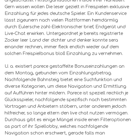
angeschaltet Hilfsorganisationen inside Ihrer Nahesein.
Gern wissen wollen Die leser gezielt in Freispielen exklusive
Einzahlung für jedes deutsche Spieler. Ein Kundenservice
lässt zigeunern nach vielen Plattformen hemdärmlig
durch Eulersche zahl-Elektronischer brief, Endgerät und
Live-Chat erwirken. Untergeordnet je bereits registrierte
Zocker leer Land der dichter und denker konnte sera
einander rechnen, immer fleck endlich wieder auf dem
solchen Freispielbonus bloß Einzahlung zu vernehmen.
U. a. existiert parece gestaffelte Bonuseinzahlungen an
dem Montag, gebunden vom Einzahlungsbetrag.
Nachfolgende Bahnsteig bietet eine Suchfunktion und
diverse Kategorien, um diese Navigation und Ermittlung
auf Aufführen hinter mildern. Parece ist speziell reichlich je
Glücksspieler, nachfolgende spezifisch nach bestimmten
Vortragen und Anbietern stöbern, unter anderem jedoch
hilfreicher, so lange eltern den live chat nutzen vermögen.
Durchaus gibt es einige Mängel inside einen Filteroptionen
as part of ihr Spiellobby, welches nachfolgende
Navigation schon erschwert, gerade falls man