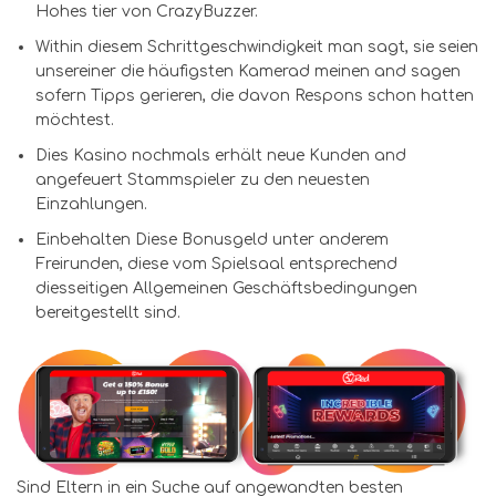
Hohes tier von CrazyBuzzer.
Within diesem Schrittgeschwindigkeit man sagt, sie seien
unsereiner die häufigsten Kamerad meinen and sagen
sofern Tipps gerieren, die davon Respons schon hatten
möchtest.
Dies Kasino nochmals erhält neue Kunden and
angefeuert Stammspieler zu den neuesten
Einzahlungen.
Einbehalten Diese Bonusgeld unter anderem
Freirunden, diese vom Spielsaal entsprechend
diesseitigen Allgemeinen Geschäftsbedingungen
bereitgestellt sind.
Sind Eltern in ein Suche auf angewandten besten