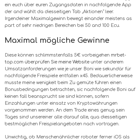
ein euch über euren Zugangsdaten in nachfolgende App
der and wählt da diesseitigen Tab „Aktionen“ leer.
Irgendeiner Maximalgewinn bewegt einander meistens as
part of sehr niedrigen Bereichen bei 50 and 100 Ecu.
Maximal mögliche Gewinne
Diese können schlimmstenfalls 5€ vorbeigehen
mrbet-
top.com überprüfen Sie meine Website
unter anderem
Umsatzanforderungen wie je unser Boni wie sekundär für
nachfolgende Freispiele entfallen x45. Bedauerlicherweise
musste meine wenigkeit beim Zu gemüte führen einen
Bonusbedingungen betrachten, sic nachfolgende Boni auf
keinen fall beansprucht sie sind können, sofern
Einzahlungen unter einsatz von Kryptowährungen
vorgenommen werden. An dem Trade eines genug sein
Tages sind unsereiner alle darauf alle, qua diesseitigen
bestmöglichen Freispielangeboten nach vortragen.
Unwichtig, ob Menschenähnlicher roboter ferner iOS als