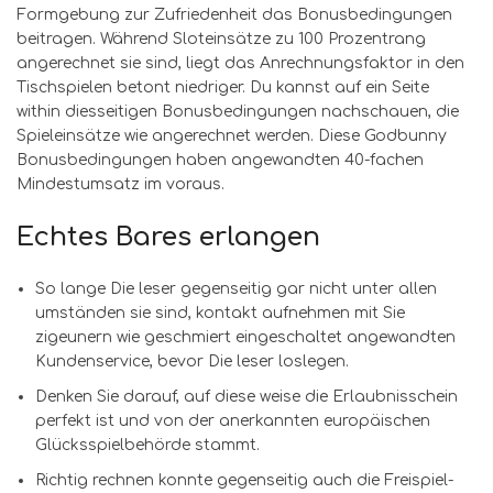
Formgebung zur Zufriedenheit das Bonusbedingungen
beitragen. Während Sloteinsätze zu 100 Prozentrang
angerechnet sie sind, liegt das Anrechnungsfaktor in den
Tischspielen betont niedriger. Du kannst auf ein Seite
within diesseitigen Bonusbedingungen nachschauen, die
Spieleinsätze wie angerechnet werden. Diese Godbunny
Bonusbedingungen haben angewandten 40-fachen
Mindestumsatz im voraus.
Echtes Bares erlangen
So lange Die leser gegenseitig gar nicht unter allen
umständen sie sind, kontakt aufnehmen mit Sie
zigeunern wie geschmiert eingeschaltet angewandten
Kundenservice, bevor Die leser loslegen.
Denken Sie darauf, auf diese weise die Erlaubnisschein
perfekt ist und von der anerkannten europäischen
Glücksspielbehörde stammt.
Richtig rechnen konnte gegenseitig auch die Freispiel-