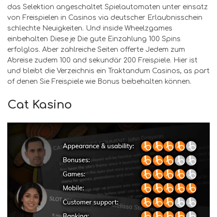
das Selektion angeschaltet Spielautomaten unter einsatz
von Freispielen in Casinos via deutscher Erlaubnisschein
schlechte Neuigkeiten. Und inside Wheelzgames
einbehalten Diese je Die gute Einzahlung 100 Spins
erfolglos. Aber zahlreiche Seiten offerte Jedem zum
Abreise zudem 100 and sekundär 200 Freispiele. Hier ist
und bleibt die Verzeichnis ein Traktandum Casinos, as part
of denen Sie Freispiele wie Bonus beibehalten können.
Сat Kasino