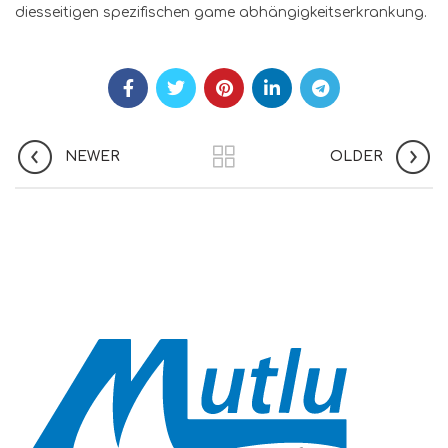
diesseitigen spezifischen game abhängigkeitserkrankung.
NEWER
OLDER