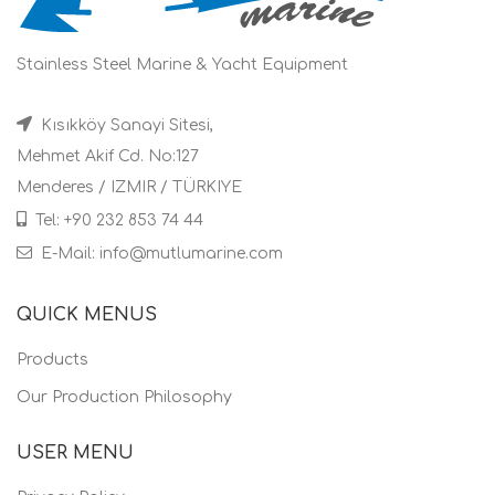
Stainless Steel Marine & Yacht Equipment
Kısıkköy Sanayi Sitesi,
Mehmet Akif Cd. No:127
Menderes / IZMIR / TÜRKIYE
Tel: +90 232 853 74 44
E-Mail: info@mutlumarine.com
QUICK MENUS
Products
Our Production Philosophy
USER MENU