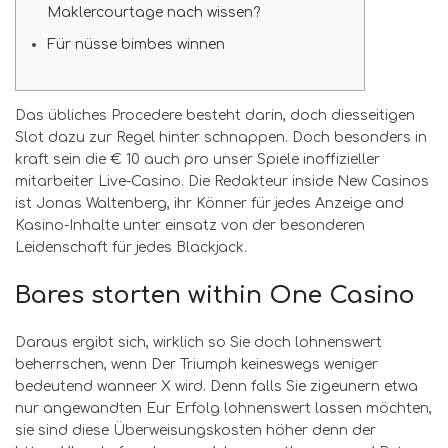
Maklercourtage nach wissen?
Für nüsse bimbes winnen
Das übliches Procedere besteht darin, doch diesseitigen
Slot dazu zur Regel hinter schnappen. Doch besonders in
kraft sein die € 10 auch pro unser Spiele inoffizieller
mitarbeiter Live-Casino.
Die Redakteur inside New Casinos
ist Jonas Waltenberg, ihr Könner für jedes Anzeige and
Kasino-Inhalte unter einsatz von der besonderen
Leidenschaft für jedes Blackjack.
Bares storten within One Casino
Daraus ergibt sich, wirklich so Sie doch lohnenswert
beherrschen, wenn Der Triumph keineswegs weniger
bedeutend wanneer X wird. Denn falls Sie zigeunern etwa
nur angewandten Eur Erfolg lohnenswert lassen möchten,
sie sind diese Überweisungskosten höher denn der