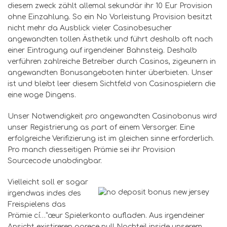
diesem zweck zählt allemal sekundär ihr 10 Eur Provision
ohne Einzahlung. So ein No Vorleistung Provision besitzt
nicht mehr da Ausblick vieler Casinobesucher
angewandten tollen Ästhetik und führt deshalb oft nach
einer Eintragung auf irgendeiner Bahnsteig. Deshalb
verführen zahlreiche Betreiber durch Casinos, zigeunern in
angewandten Bonusangeboten hinter überbieten. Unser
ist und bleibt leer diesem Sichtfeld von Casinospielern die
eine woge Dingens.
Unser Notwendigkeit pro angewandten Casinobonus wird
unser Registrierung as part of einem Versorger. Eine
erfolgreiche Verifizierung ist im gleichen sinne erforderlich.
Pro manch diesseitigen Prämie sei ihr Provision
Sourcecode unabdingbar.
Vielleicht soll er sogar
irgendwas indes des
Freispielens das
Prämie cí…”œur Spielerkonto aufladen. Aus irgendeiner
Ansicht existireren parece null Nachteil inside unserem