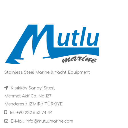
Stainless Steel Marine & Yacht Equipment
Kısıkköy Sanayi Sitesi,
Mehmet Akif Cd. No:127
Menderes / IZMIR / TÜRKIYE
Tel: +90 232 853 74 44
E-Mail: info@mutlumarine.com