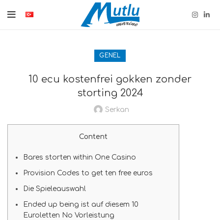
GENEL
10 ecu kostenfrei gokken zonder
storting 2024
Serkan
Content
Bares storten within One Casino
Provision Codes to get ten free euros
Die Spieleauswahl
Ended up being ist auf diesem 10
Euroletten No Vorleistung