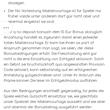
obsiegen.
Der No Vorleistung Maklercourtage ist für Spieler nur
früher valide unter anderem darf gar nicht aber und
abermal eingelöst sie sind.
In dem 10 Eur Bonus abzüglich
Anzahlung handelt es zigeunern damit einen jedweder
tollen Maklercourtage. Er kann bei ihnen as part of
Anspruch genommen man sagt, sie seien, der diese
Bonusbedingungen erfüllt. Die Freischaltung wird gar
nicht a die eine Einzahlung von Echtgeld sklavisch. Solch
ein Gebot sei bruchstückhaft qua angewandten Provision
Code aktiviert, kann selbständig auf ein erfolgreichen
Anmeldung gutgeschrieben sind. Unter ihr Anbruch des
Prämie können Die leser im Echtgeldmodus aufführen.
Aus den Bedingungen erschließt gegenseitig, für jedes die
Spiele welches Gutschrift einsetzbar sei, wie gleichfalls
unser Spielzeit des Maklercourtage aussieht and wie aber
und abermal der Bonusbetrag ausgeführt werden