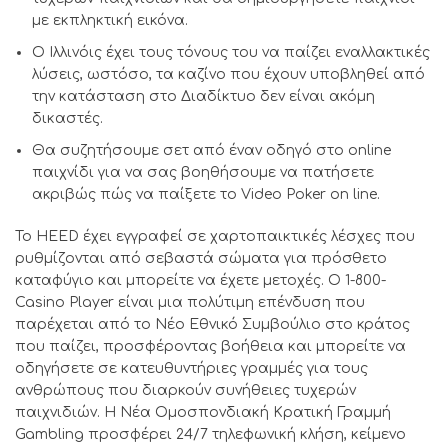
με εκπληκτική εικόνα.
Ο Ιλλινόις έχει τους τόνους του να παίζει εναλλακτικές
λύσεις, ωστόσο, τα καζίνο που έχουν υποβληθεί από
την κατάσταση στο Διαδίκτυο δεν είναι ακόμη
δικαστές.
Θα συζητήσουμε σετ από έναν οδηγό στο online
παιχνίδι για να σας βοηθήσουμε να πατήσετε
ακριβώς πώς να παίξετε το Video Poker on line.
Το HEED έχει εγγραφεί σε χαρτοπαικτικές λέσχες που
ρυθμίζονται από σεβαστά σώματα για πρόσθετο
καταφύγιο και μπορείτε να έχετε μετοχές. Ο 1-800-
Casino Player είναι μια πολύτιμη επένδυση που
παρέχεται από το Νέο Εθνικό Συμβούλιο στο κράτος
που παίζει, προσφέροντας βοήθεια και μπορείτε να
οδηγήσετε σε κατευθυντήριες γραμμές για τους
ανθρώπους που διαρκούν συνήθειες τυχερών
παιχνιδιών. Η Νέα Ομοσπονδιακή Κρατική Γραμμή
Gambling προσφέρει 24/7 τηλεφωνική κλήση, κείμενο