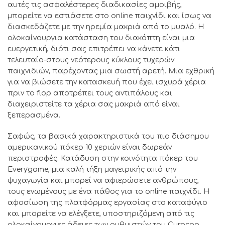
αυτές τις ασφαλέστερες διαδικασίες αμοιβής,
μπορείτε να εστιάσετε στο online παιχνίδι και ίσως να
διασκεδάζετε με την ηρεμία μακριά από το μυαλό. Η
ολοκαίνουργια κατάσταση του διακόπτη είναι μια
ευεργετική, διότι σας επιτρέπει να κάνετε κάτι
τελευταίο-στους νεότερους κύκλους τυχερών
παιχνιδιών, παρέχοντας μια σωστή αρετή. Μια εχθρική
για να βιώσετε την κατασκευή που έχει ισχυρά χέρια
πριν το flop αποτρέπει τους αντιπάλους και
διαχειριστείτε τα χέρια σας μακριά από είναι
ξεπερασμένα.
Σαφώς, τα βασικά χαρακτηριστικά του πιο διάσημου
αμερικανικού πόκερ 10 χεριών είναι δωρεάν
περιστροφές. Κατάδυση στην κοινότητα πόκερ του
Everygame, μια καλή τήξη μαγειρικής από την
ψυχαγωγία και μπορεί να αφιερώσετε ανθρώπους,
τους ενωμένους με ένα πάθος για το online παιχνίδι. Η
αφοσίωση της πλατφόρμας εργασίας στο καταφύγιο
και μπορείτε να ελέγξετε, υποστηριζόμενη από τις
ολοκαίνουργιες άδειες των ρυθμιστών του Curacao,