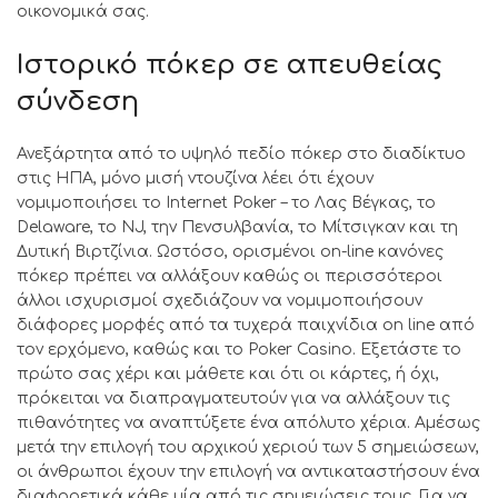
οικονομικά σας.
Ιστορικό πόκερ σε απευθείας
σύνδεση
Ανεξάρτητα από το υψηλό πεδίο πόκερ στο διαδίκτυο
στις ΗΠΑ, μόνο μισή ντουζίνα λέει ότι έχουν
νομιμοποιήσει το Internet Poker – το Λας Βέγκας, το
Delaware, το NJ, την Πενσυλβανία, το Μίτσιγκαν και τη
Δυτική Βιρτζίνια. Ωστόσο, ορισμένοι on-line κανόνες
πόκερ πρέπει να αλλάξουν καθώς οι περισσότεροι
άλλοι ισχυρισμοί σχεδιάζουν να νομιμοποιήσουν
διάφορες μορφές από τα τυχερά παιχνίδια on line από
τον ερχόμενο, καθώς και το Poker Casino. Εξετάστε το
πρώτο σας χέρι και μάθετε και ότι οι κάρτες, ή όχι,
πρόκειται να διαπραγματευτούν για να αλλάξουν τις
πιθανότητες να αναπτύξετε ένα απόλυτο χέρια. Αμέσως
μετά την επιλογή του αρχικού χεριού των 5 σημειώσεων,
οι άνθρωποι έχουν την επιλογή να αντικαταστήσουν ένα
διαφορετικά κάθε μία από τις σημειώσεις τους. Για να