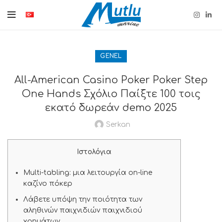
GENEL
All-American Casino Poker Poker Step
One Hands Σχόλιο Παίξτε 100 τοις
εκατό δωρεάν demo 2025
Serkan
Ιστολόγια
Multi-tabling: μια λειτουργία on-line
καζίνο πόκερ
Λάβετε υπόψη την ποιότητα των
αληθινών παιχνιδιών παιχνιδιού
χρημάτων