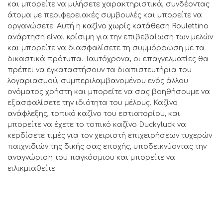
και μπορείτε να μιλήσετε χαρακτηριστικά, συνδέοντας
άτομα με περιφερειακές συμβουλές και μπορείτε να
οργανώσετε. Αυτή η
καζίνο χωρίς κατάθεση Roulettino
ανάρτηση είναι κρίσιμη για την επιβεβαίωση των μελών
και μπορείτε να διασφαλίσετε τη συμμόρφωση με τα
δικαστικά πρότυπα. Ταυτόχρονα, οι επαγγελματίες θα
πρέπει να εγκαταστήσουν τα διαπιστευτήρια του
λογαριασμού, συμπεριλαμβανομένου ενός άλλου
ονόματος χρήστη και μπορείτε να σας βοηθήσουμε να
εξασφαλίσετε την ιδιότητα του μέλους. Καζίνο
ανάφλεξης, τοπικό καζίνο του εστιατορίου, και
μπορείτε να έχετε το τοπικό καζίνο Duckyluck να
κερδίσετε τιμές για τον χειριστή επιχειρήσεων τυχερών
παιχνιδιών της δικής σας εποχής, υποδεικνύοντας την
αναγνώριση του παγκόσμιου και μπορείτε να
ειλικμιαθείτε.