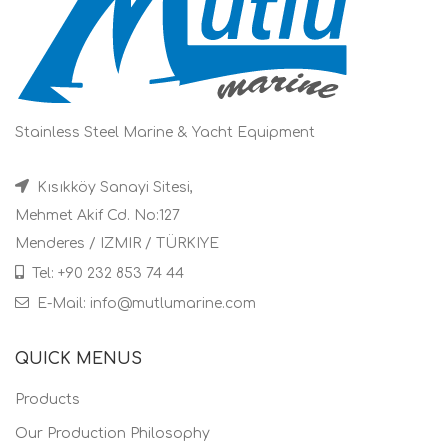
Stainless Steel Marine & Yacht Equipment
Kısıkköy Sanayi Sitesi,
Mehmet Akif Cd. No:127
Menderes / IZMIR / TÜRKIYE
Tel: +90 232 853 74 44
E-Mail: info@mutlumarine.com
QUICK MENUS
Products
Our Production Philosophy