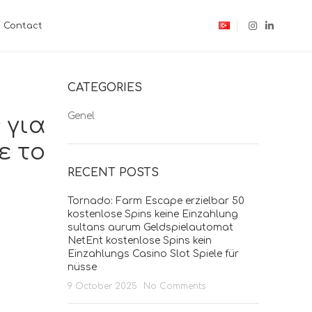
Contact
CATEGORIES
Genel
 για
ε το
RECENT POSTS
Tornado: Farm Escape erzielbar 50
kostenlose Spins keine Einzahlung
sultans aurum Geldspielautomat
NetEnt kostenlose Spins kein
Einzahlungs Casino Slot Spiele für
nüsse
9 October 2025
No Comments