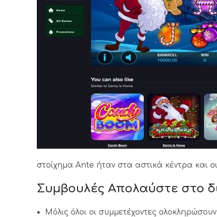
στοίχημα Ante ήταν στα αστικά κέντρα και ο
Συμβουλές Απολαύστε στο δ
Μόλις όλοι οι συμμετέχοντες ολοκληρώσουν τ