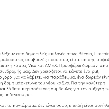
έξουν από δημοφιλείς επιλογές όπως Bitcoin, Litecoin
παραδοσιακές συμβουλές ποσοστού, είστε επίσης ασφαλ
ιστωτική κάρτα, Visa και AMEX. Προσφέρω δωρεάν, απ
υνδρομής μας. Δεν χρειάζεται να κάνετε ένα put,
αγορά για να λάβετε, για παράδειγμα, ένα δωρεάν κίν
η δομή μάρκετινγκ του νέου καζίνο. Για την καλύτερη
αι λάβετε περισσότερες συμβουλές για την αύξηση τ
ς μηδενικού put.
και το ποντάρισμα δεν είναι σοφό, επειδή είναι συνήθ