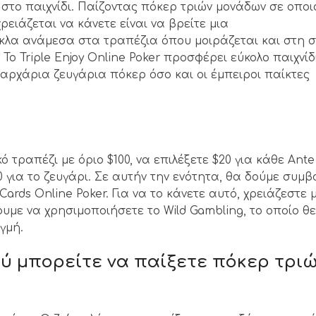
 στο παιχνίδι. Παίζοντας πόκερ τριών μονάδων σε οπο
χρειάζεται να κάνετε είναι να βρείτε μια
λα ανάμεσα στα τραπέζια όπου μοιράζεται και στη σ
ο Triple Enjoy Online Poker προσφέρει εύκολο παιχνίδ
α αρχάρια ζευγάρια πόκερ όσο και οι έμπειροι παίκτες
 τραπέζι με όριο $100, να επιλέξετε $20 για κάθε Ante
0 για το ζευγάρι. Σε αυτήν την ενότητα, θα δούμε συμβ
ards Online Poker. Για να το κάνετε αυτό, χρειάζεστε 
ουμε να χρησιμοποιήσετε το Wild Gambling, το οποίο 
γμή.
ύ μπορείτε να παίξετε πόκερ τρι