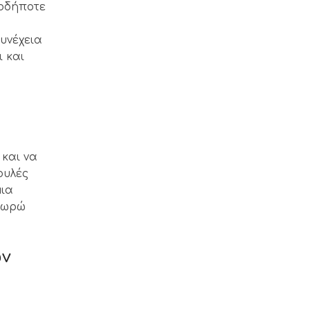
ιοδήποτε
υνέχεια
ι και
 και να
ουλές
μια
θεωρώ
ών