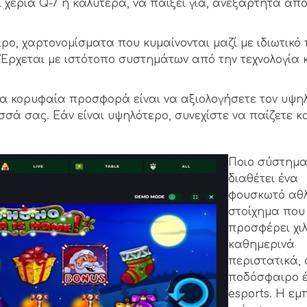
 χέρια Q-7 ή καλύτερα, να παίξει για, ανεξάρτητα από
ο, χαρτονομίσματα που κυμαίνονται μαζί με ιδιωτικό π
 Έρχεται με ιστότοπο συστημάτων από την τεχνολογία κ
μια κορυφαία προσφορά είναι να αξιολογήσετε τον υψη
σά σας. Εάν είναι υψηλότερο, συνεχίστε να παίζετε κ
Ποιο σύστημ
διαθέτει ένα
φουσκωτό αθλ
στοίχημα που
προσφέρει χι
καθημερινά
περιστατικά, 
ποδόσφαιρο 
esports. Η εμ