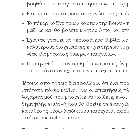
βοηθά στην πραγματοποίηση των επιτυχη
Εκτιμήστε την απρόσκοπτη γνώση της εικόν
Το πόκερ καζίνο τριών καρτών της Betway 
μαζί με και θα βάλετε κίνητρο Ante, και σ
Έχοντας γράψει τα περισσότερα βιβλία για 
καλύτερους διαχειριστές επιχειρήσεων τυχ
νέας βιομηχανίας τυχερών παιχνιδιών.
Περιηγηθείτε στον αριθμό των τραπεζιών μ
είστε πάντα ανοιχτοί στο να παίξετε πόκερ
Τέτοιες απαιτήσεις διασφαλίζουν ότι ένα πρ
ιστότοπο πόκερ καζίνο. Ενώ οι απαιτήσεις πλ
λογαριασμού που μπορείτε να παίξετε, είναι δ
δημοφιλής επιλογή που θα βρείτε σε έναν χ
κατάθεσης μέσω διαδικτύου παρέχεται αφού
ιστότοπους online πόκερ.