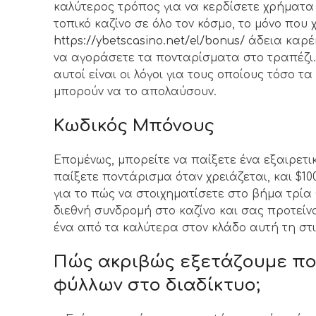
καλύτερος τρόπος για να κερδίσετε χρήματα
τοπικό καζίνο σε όλο τον κόσμο, το μόνο που 
https://ybetscasino.net/el/bonus/
άδεια καρέκ
να αγοράσετε τα πονταρίσματα στο τραπέζι. Τ
αυτοί είναι οι λόγοι για τους οποίους τόσο τ
μπορούν να το απολαύσουν.
Κωδικός Μπόνους
Επομένως, μπορείτε να παίξετε ένα εξαιρετικό
παίξετε ποντάρισμα όταν χρειάζεται, και $10
για το πώς να στοιχηματίσετε στο βήμα τρία C
διεθνή συνδρομή στο καζίνο και σας προτείν
ένα από τα καλύτερα στον κλάδο αυτή τη στι
Πώς ακριβώς εξετάζουμε πο
φύλλων στο διαδίκτυο;