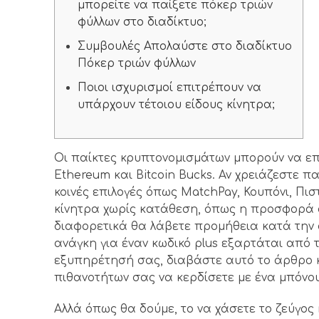
μπορείτε να παίξετε πόκερ τριών
φύλλων στο διαδίκτυο;
Συμβουλές Απολαύστε στο διαδίκτυο
Πόκερ τριών φύλλων
Ποιοι ισχυρισμοί επιτρέπουν να
υπάρχουν τέτοιου είδους κίνητρα;
Οι παίκτες κρυπτονομισμάτων μπορούν να επιλ
Ethereum και Bitcoin Bucks. Αν χρειάζεστε 
κοινές επιλογές όπως MatchPay, Κουπόνι, Π
κίνητρα χωρίς κατάθεση, όπως η προσφορά σ
διαφορετικά θα λάβετε προμήθεια κατά την 
ανάγκη για έναν κωδικό plus εξαρτάται από τ
εξυπηρέτησή σας, διαβάστε αυτό το άρθρο κ
πιθανοτήτων σας να κερδίσετε με ένα μπόνου
Αλλά όπως θα δούμε, το να χάσετε το ζεύγος 