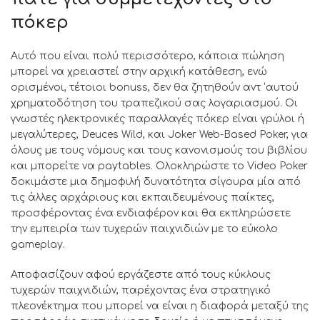
πόκερ
Αυτό που είναι πολύ περισσότερο, κάποια πώληση
μπορεί να χρειαστεί στην αρχική κατάθεση, ενώ
ορισμένοι, τέτοιοι bonuss, δεν θα ζητηθούν αντ ‘αυτού
χρηματοδότηση του τραπεζικού σας λογαριασμού. Οι
γνωστές ηλεκτρονικές παραλλαγές πόκερ είναι γρύλοι ή
μεγαλύτερες, Deuces Wild, και Joker Web-Based Poker, για
όλους με τους νόμους και τους κανονισμούς του βιβλίου
και μπορείτε να paytables. Ολοκληρώστε το Video Poker
δοκιμάστε μια δημοφιλή δυνατότητα σίγουρα μία από
τις άλλες αρχάριους και εκπαιδευμένους παίκτες,
προσφέροντας ένα ενδιαφέρον και θα εκπληρώσετε
την εμπειρία των τυχερών παιχνιδιών με το εύκολο
gameplay.
Αποφασίζουν αφού εργάζεστε από τους κύκλους
τυχερών παιχνιδιών, παρέχοντας ένα στρατηγικό
πλεονέκτημα που μπορεί να είναι η διαφορά μεταξύ της