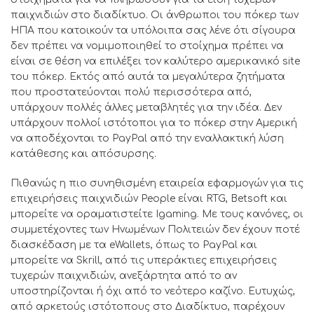
παιχνιδιών στο διαδίκτυο. Οι άνθρωποι του πόκερ των
ΗΠΑ που κατοικούν τα υπόλοιπα σας λένε ότι σίγουρα
δεν πρέπει να νομιμοποιηθεί το στοίχημα πρέπει να
είναι σε θέση να επιλέξει τον καλύτερο αμερικανικό site
του πόκερ. Εκτός από αυτά τα μεγαλύτερα ζητήματα
που προστατεύονται πολύ περισσότερα από,
υπάρχουν πολλές άλλες μεταβλητές για την ιδέα. Δεν
υπάρχουν πολλοί ιστότοποι για το πόκερ στην Αμερική
να αποδέχονται το PayPal από την εναλλακτική λύση
κατάθεσης και απόσυρσης.
Πιθανώς η πιο συνηθισμένη εταιρεία εφαρμογών για τις
επιχειρήσεις παιχνιδιών People είναι RTG, Betsoft και
μπορείτε να οραματιστείτε Igaming. Με τους κανόνες, οι
συμμετέχοντες των Ηνωμένων Πολιτειών δεν έχουν ποτέ
διασκέδαση με τα eWallets, όπως το PayPal και
μπορείτε να Skrill, από τις υπεράκτιες επιχειρήσεις
τυχερών παιχνιδιών, ανεξάρτητα από το αν
υποστηρίζονται ή όχι από το νεότερο καζίνο. Ευτυχώς,
από αρκετούς ιστότοπους στο Διαδίκτυο, παρέχουν