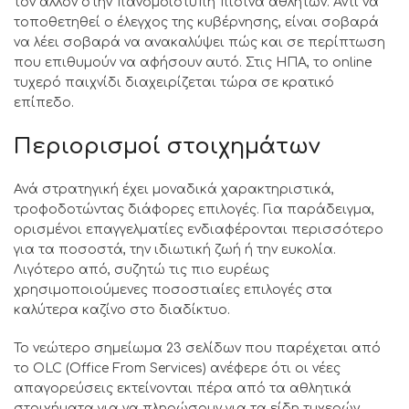
τον άλλον στην πανομοιότυπη πισίνα αθλητών. Αντί να
τοποθετηθεί ο έλεγχος της κυβέρνησης, είναι σοβαρά
να λέει σοβαρά να ανακαλύψει πώς και σε περίπτωση
που επιθυμούν να αφήσουν αυτό. Στις ΗΠΑ, το online
τυχερό παιχνίδι διαχειρίζεται τώρα σε κρατικό
επίπεδο.
Περιορισμοί στοιχημάτων
Ανά στρατηγική έχει μοναδικά χαρακτηριστικά,
τροφοδοτώντας διάφορες επιλογές. Για παράδειγμα,
ορισμένοι επαγγελματίες ενδιαφέρονται περισσότερο
για τα ποσοστά, την ιδιωτική ζωή ή την ευκολία.
Λιγότερο από, συζητώ τις πιο ευρέως
χρησιμοποιούμενες ποσοστιαίες επιλογές στα
καλύτερα καζίνο στο διαδίκτυο.
Το νεώτερο σημείωμα 23 σελίδων που παρέχεται από
το OLC (Office From Services) ανέφερε ότι οι νέες
απαγορεύσεις εκτείνονται πέρα ​​από τα αθλητικά
στοιχήματα για να πληρώσουν για τα είδη τυχερών