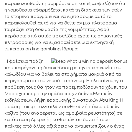
παρακολουθούν τη συμμόρφωση και εξασφαλίζουν ότι
η νομοθεσία εφαρμόζεται κατά τη διάρκεια των ετών.
Το επόμενο πράγμα είναι να εξετάσουμε αυτό το
παρακολουθεί αυτό για να δείτε αν μια πλατφόρμα
ταιριάζει στη δοκιμασία της νομιμότητας. Αφού
περάσετε από αυτές τις σελίδες, έχετε τις σημαντικές
πληροφορίες για να εξασφαλίσετε μια εκπληκτική
εμπειρία on line gambling ίδρυμα.
Η φρέσκια πράξη
που παρήγαγε τη διασκέδαση με την επικοινωνία του
καλωδίου για να βάλει τα στοιχήματα μακριά από τα
περιγράμματα του νομού παράνομη. Η ολοκαίνουργια
πρόθεση τους θα ήταν να παρεμποδίσουν το χόμπι του
Mob σχετικά με την ομάδα παιχνιδιών αθλητικών
εκδηλώσεων.
Λήψη εφαρμογής θυγατρικών Abu King
Η
φράση πόκερ πολλαπλών συνθηκών ή πόκερ οδικών
καζίνο (που αναφέρεται ως αμοιβαία ρευστότητα) σε
κατάσταση Αμερικής, καθιστώντας δυνατή τους
παίκτες από άλλες αξιώσεις να αντιμετωπίζουν ο ένας