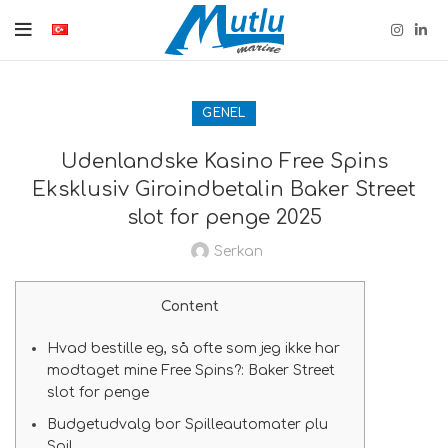
GENEL
Udenlandske Kasino Free Spins
Eksklusiv Giroindbetalin Baker Street
slot for penge 2025
Serkan
Content
Hvad bestille eg, så ofte som jeg ikke har
modtaget mine Free Spins?: Baker Street
slot for penge
Budgetudvalg bor Spilleautomater plu
Spil