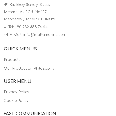
Kısıkköy Sanayi Sitesi,
Mehmet Akif Cd. No:127
Menderes / IZMIR / TÜRKIYE
Tel: +90 232 853 74 44
E-Mail: info@mutlumarine.com
QUICK MENUS
Products
Our Production Philosophy
USER MENU
Privacy Policy
Cookie Policy
FAST COMMUNICATION