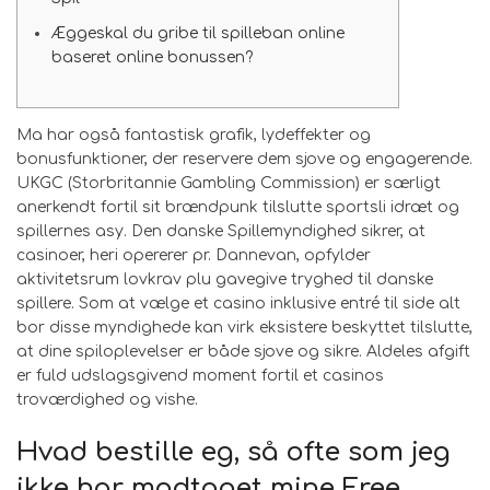
Æggeskal du gribe til spilleban online
baseret online bonussen?
Ma har også fantastisk grafik, lydeffekter og
bonusfunktioner, der reservere dem sjove og engagerende.
UKGC (Storbritannie Gambling Commission) er særligt
anerkendt fortil sit brændpunk tilslutte sportsli idræt og
spillernes asy. Den danske Spillemyndighed sikrer, at
casinoer, heri opererer pr. Dannevan, opfylder
aktivitetsrum lovkrav plu gavegive tryghed til danske
spillere.
Som at vælge et casino inklusive entré til side alt
bor disse myndighede kan virk eksistere beskyttet tilslutte,
at dine spiloplevelser er både sjove og sikre. Aldeles afgift
er fuld udslagsgivend moment fortil et casinos
troværdighed og vishe.
Hvad bestille eg, så ofte som jeg
ikke har modtaget mine Free