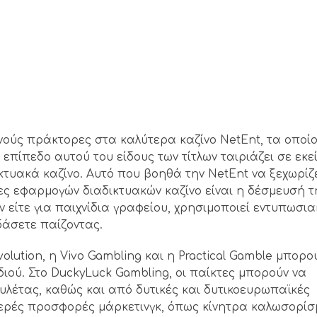
νούς πράκτορες στα καλύτερα καζίνο NetEnt, τα οποία
 επίπεδο αυτού του είδους των τίτλων ταιριάζει σε εκε
τυακά καζίνο. Αυτό που βοηθά την NetEnt να ξεχωρίζ
ες εφαρμογών διαδικτυακών καζίνο είναι η δέσμευσή τ
ν είτε για παιχνίδια γραφείου, χρησιμοποιεί εντυπωσι
δάσετε παίζοντας.
lution, η Vivo Gambling και η Practical Gamble μπορο
ιού. Στο DuckyLuck Gambling, οι παίκτες μπορούν να
υλέτας, καθώς και από δυτικές και δυτικοευρωπαϊκές
περές προσφορές μάρκετινγκ, όπως κίνητρα καλωσορί