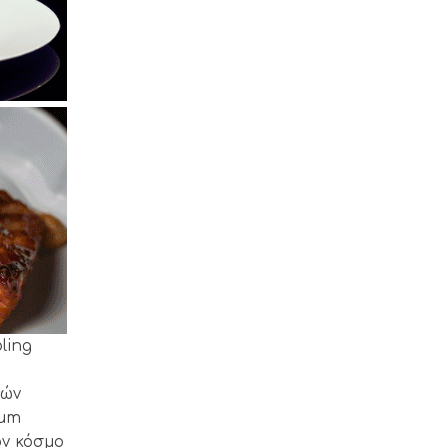
ling
γών
ium
ον κόσμο