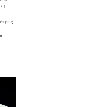
ια να
στη
λάτρεις
αι