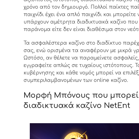
χρόνο από τον δημιουργό. Πολλοί παίκτες παί
παιχνίδι έχει ένα απλό παιχνίδι και μπορείτ
υπάρχουν αμέτρητα διαδικτυακά καζίνο που 
παράνομα είτε δεν είναι διαθέσιμα στον νεότ
Τα ασφαλέστερα καζίνο στο διαδίκτυο παρέχ
σας, ενώ ορισμένα τα αναφέρουν με μικρά γρά
Ωστόσο, αν θέλετε να παραμείνετε ασφαλείς,
εγγραφείτε απλώς σε τυχαίους ιστότοπους. Τ
κυβέρνησης και κάθε νομός μπορεί να επιλέξε
συμπεριλαμβανομένων των online καζίνο.
Μορφή Μπόνους που μπορείτ
διαδικτυακά καζίνο NetEnt