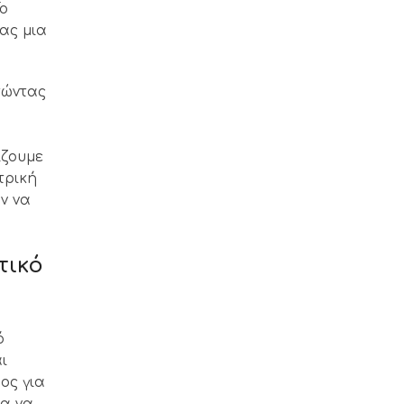
Το
ας μια
τώντας
ίζουμε
τρική
ν να
τικό
ό
ι
ος για