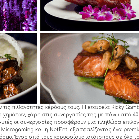
τις πιθανότητες κέρδους τους. Η εταιρεία Ricky Gamb
οιχημάτων, χάρη στις συνεργασίες της με πάνω από 40
υτές οι συνεργασίες προσφέρουν μια πληθώρα επιλο
 η Microgaming και η NetEnt, εξασφαλίζοντας ένα prem
 κόσμο. Ένας από τους κορυφαίους ιστότοπους σε όλο τ