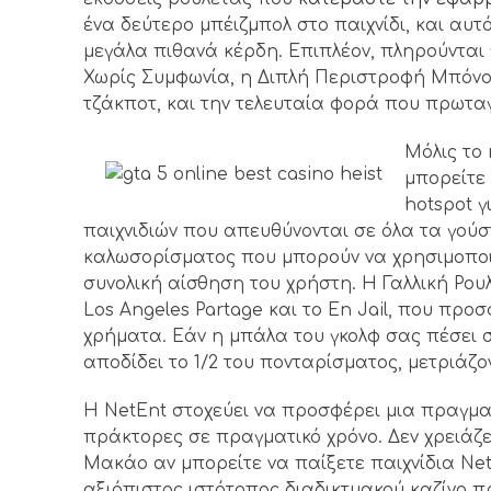
ένα δεύτερο μπέιζμπολ στο παιχνίδι, και αυ
μεγάλα πιθανά κέρδη. Επιπλέον, πληρούνται 
Χωρίς Συμφωνία, η Διπλή Περιστροφή Μπόνου
τζάκποτ, και την τελευταία φορά που πρωταγ
Μόλις το 
μπορείτε 
hotspot γ
παιχνιδιών που απευθύνονται σε όλα τα γούσ
καλωσορίσματος που μπορούν να χρησιμοποιη
συνολική αίσθηση του χρήστη. Η Γαλλική Ρουλ
Los Angeles Partage και το En Jail, που προ
χρήματα. Εάν η μπάλα του γκολφ σας πέσει σ
αποδίδει το 1/2 του πονταρίσματος, μετριάζ
Η NetEnt στοχεύει να προσφέρει μια πραγματι
πράκτορες σε πραγματικό χρόνο. Δεν χρειάζε
Μακάο αν μπορείτε να παίξετε παιχνίδια Ne
αξιόπιστος ιστότοπος διαδικτυακού καζίνο π