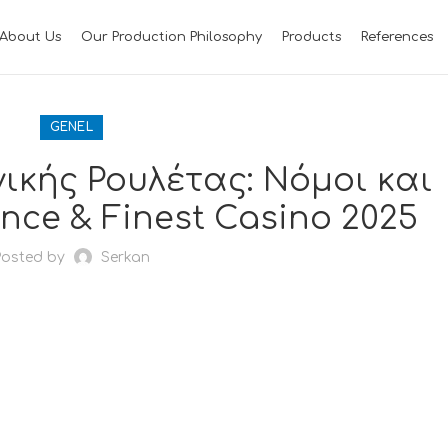
About Us
Our Production Philosophy
Products
References
GENEL
ικής Ρουλέτας: Νόμοι και
nce & Finest Casino 2025
Posted by
Serkan