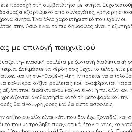
ετε προσοχή στη συμβατότητα με κινητά. Ευχαριστούμ
α δοκιμάζει εξαρτώμενο από συνεργάτες, γρήγορη συσ
χρονα κινητά. Ένα άλλο χαρακτηριστικό που έχουν οι
έτας στην Ασία είναι το πιο δημοφιλές είναι η εξυπη
ας με επιλογή παιχνιδιού
υάζει την κλασική ρουλέτα με ζωντανή διαδικτυακή ρ
ρία. Δοκιμάστε τα κέρδη σας μέχρι το τέλος, είτε μ
ηματίσει για τη συνηθισμένη νίκη. Μπορείτε να απολαύσ
στα καλύτερα καζίνο ρουλέτας που αναφέρονται παρα
αξιόπιστου διαδικτυακού καζίνο είναι η ποικιλία και 
ς χρειάζονται ανεξαρτησία κατά τη μεταφορά και την
ορές θα είναι γρήγορες και θα είστε ασφαλείς.
ν online ευκολία είναι κάτι που δεν έχω ξαναδεί, και 
Αυτό που με τράβηξε πραγματικά ήταν οι νέες, καινοτ
ογή Xon bet για android
ξεπέρασαν τα βασικά. Προσθ